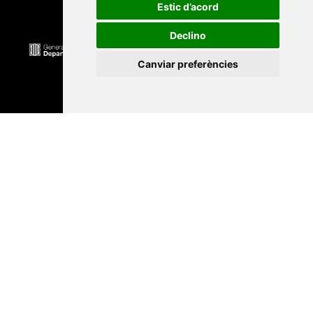
Estic d’acord
Declino
Canviar preferències
Universitat Abat Oliba CEU
•
Universitat d'Alacant
•
Universitat d'Andorra
•
Universitat Autònoma de
Barcelona
•
Universitat de Barcelona
•
Universitat
CEU Cardenal Herrera
•
Universitat de Girona
•
Universitat de les Illes Balears
•
Universitat
Internacional de Catalunya
•
Universitat Jaume I
•
Universitat de Lleida
•
Universitat Miguel Hernández
d'Elx
•
Universitat Oberta de Catalunya
•
Universitat
de Perpinyà Via Domitia
•
Universitat Politècnica de
Catalunya
•
Universitat Politècnica de València
•