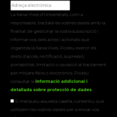
La Xarxa Vives d’Universitats, com a
responsable, tractarà les vostres dades amb la
finalitat de gestionar la vostra subscripció i
informar-vos dels actes i activitats que
organitza la Xarxa Vives. Podeu exercir els
drets d’accés, rectificació, supressió,
portabilitat, limitació o oposició al tractament
per mitjans físics o electrònics. Podeu
consultar la
informació addicional i
detallada sobre protecció de dades
.
Si marqueu aquesta casella, consentiu que
utilitzem les vostres dades per a enviar-vos