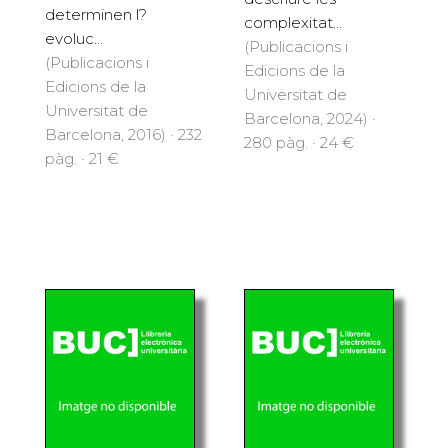
determinen l?
complexitat...
evoluc...
(Publicacions i
(Publicacions i
Edicions de la
Edicions de la
Universitat de
Universitat de
Barcelona, 2024) ·
Barcelona, 2016) · 232
280 pàg. · 24 €
pàg. · 21 €