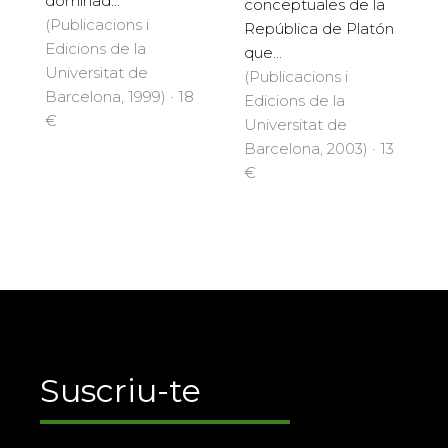
dominad...
conceptuales de la
(Publicacions i
República de Platón
Edicions de la
que...
Universitat de
(Publicacions i
Barcelona, 1999) · 18
Edicions de la
€
Universitat de
Barcelona, 2003) · 13
€
Suscriu-te