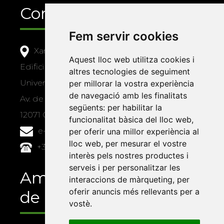
Contacte
Fem servir cookies
Xarxa Vives d'Universitats
Aquest lloc web utilitza cookies i
Edifici Àgora
altres tecnologies de seguiment
Universitat Jaume I, local 10
per millorar la vostra experiència
de navegació amb les finalitats
Av. de Vicent Sos Baynat, s/n
següents:
per habilitar la
12071 Castelló de la Plana
funcionalitat bàsica del lloc web
,
e-buc@vives.org
per oferir una millor experiència al
lloc web
,
per mesurar el vostre
+34 964 72 89 93
interès pels nostres productes i
serveis i per personalitzar les
Amb el suport
interaccions de màrqueting
,
per
oferir anuncis més rellevants per a
de
vostè
.