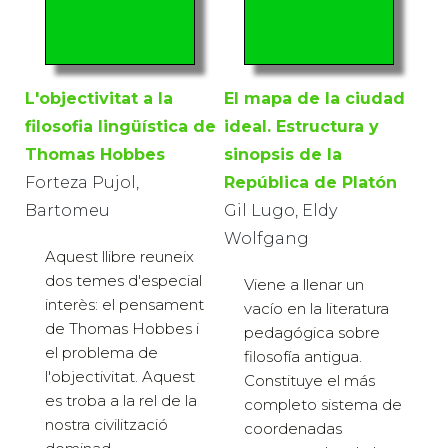
L'objectivitat a la
El mapa de la ciudad
filosofia lingüística de
ideal. Estructura y
Thomas Hobbes
sinopsis de la
Forteza Pujol,
República de Platón
Bartomeu
Gil Lugo, Eldy
Wolfgang
Aquest llibre reuneix
dos temes d'especial
Viene a llenar un
interès: el pensament
vacío en la literatura
de Thomas Hobbes i
pedagógica sobre
el problema de
filosofía antigua.
l'objectivitat. Aquest
Constituye el más
es troba a la rel de la
completo sistema de
nostra civilització
coordenadas