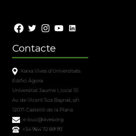
Contacte
Xarxa Vives d'Universitats
Edifici Àgora
Universitat Jaume I, local 10
Av. de Vicent Sos Baynat, s/n
12071 Castelló de la Plana
e-buc@vives.org
+34 964 72 89 93