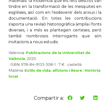
materials: la incidència que els fets descrits van
tindre en la transformació de les mesquites en
esglésies, així com en l'esdevenir dels arxius i la
documentació. En totes les contribucions
s'aporta una revisió historiogràfica àmplia i fonts
diverses, i a més es plantegen certeses, però
també nombrosos interrogants que són
invitacions a nous estudis.
Valencia:
Publicacions de la Universitat de
València
, 2020
· ISBN 978-84-9133-308-1 · 7 € · castellà
Matèria:
Estils de vida, aficions i lleure
:
Història
local
Compartir a: