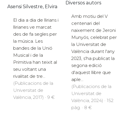
Diversos autors
Asensi Silvestre, Elvira
Amb motiu del V
El dia a dia de llirians i
centenari del
llirianes ve marcat
naixement de Jeroni
des de fa segles per
Munyós, celebrat per
la música. Les
la Universitat de
bandes de la Unió
València durant l'any
Musical i de la
2023, s'ha publicat la
Primitiva han teixit al
segona edició
seu voltant una
d'aquest llibre que
rivalitat de tre...
aple...
(Publicacions de la
(Publicacions de la
Universitat de
Universitat de
València, 2017) · 9 €
València, 2024) · 152
pàg. · 8 €