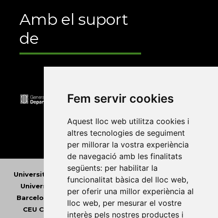
Amb el suport
de
Fem servir cookies
Aquest lloc web utilitza cookies i
altres tecnologies de seguiment
per millorar la vostra experiència
de navegació amb les finalitats
següents:
per habilitar la
Universitat Abat Oliba CEU
•
Universitat d'Alacant
•
funcionalitat bàsica del lloc web
,
Universitat d'Andorra
•
Universitat Autònoma de
per oferir una millor experiència al
Barcelona
•
Universitat de Barcelona
•
Universitat
lloc web
,
per mesurar el vostre
CEU Cardenal Herrera
•
Universitat de Girona
•
interès pels nostres productes i