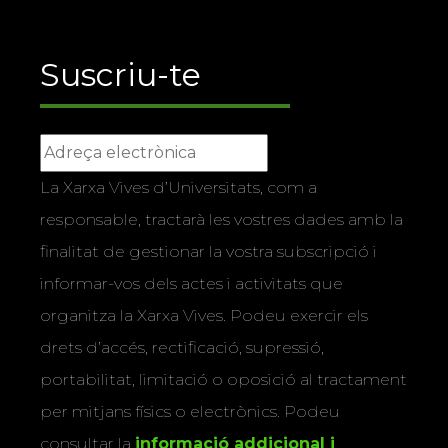
Suscriu-te
La Xarxa Vives d’Universitats, com a
responsable, tractarà les vostres dades amb la
finalitat de gestionar la vostra subscripció i
informar-vos dels actes i activitats que
organitza la Xarxa Vives. Podeu exercir els
drets d’accés, rectificació, supressió,
portabilitat, limitació o oposició al tractament
per mitjans físics o electrònics. Podeu
consultar la
informació addicional i