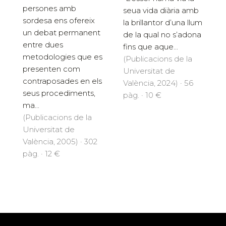
persones amb
seua vida diària amb
sordesa ens ofereix
la brillantor d’una llum
un debat permanent
de la qual no s’adona
entre dues
fins que aque...
metodologies que es
(Publicacions de la
presenten com
Universitat de
contraposades en els
València, 2024) · 56
seus procediments,
pàg. · 10 €
ma...
(Publicacions de la
Universitat de
València, 2005) · 302
pàg. · 12 €