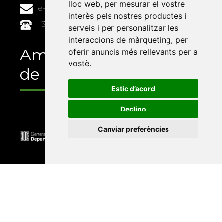
lloc web
,
per mesurar el vostre
e-buc@vives.org
interès pels nostres productes i
+34 964 72 89 93
serveis i per personalitzar les
interaccions de màrqueting
,
per
Amb el suport
oferir anuncis més rellevants per a
vostè
.
de
Estic d’acord
Declino
Canviar preferències
Universitat Abat Oliba CEU
•
Universitat d'Alacant
•