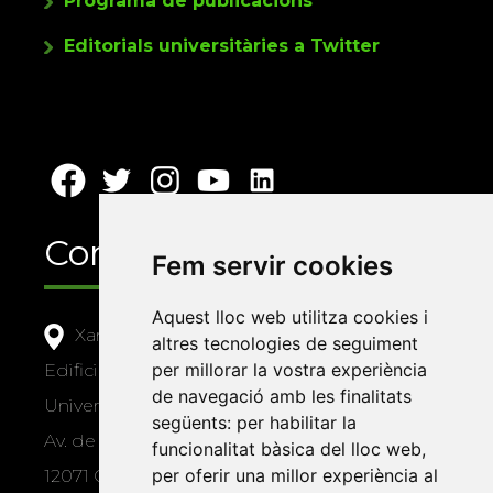
Programa de publicacions
Editorials universitàries a Twitter
Contacte
Fem servir cookies
Aquest lloc web utilitza cookies i
Xarxa Vives d'Universitats
altres tecnologies de seguiment
per millorar la vostra experiència
Edifici Àgora
de navegació amb les finalitats
Universitat Jaume I, local 10
següents:
per habilitar la
Av. de Vicent Sos Baynat, s/n
funcionalitat bàsica del lloc web
,
per oferir una millor experiència al
12071 Castelló de la Plana