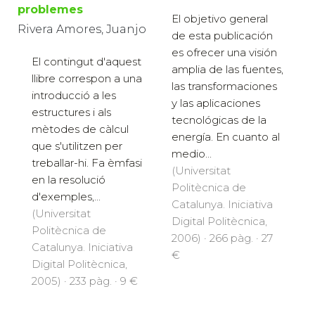
problemes
El objetivo general
Rivera Amores, Juanjo
de esta publicación
es ofrecer una visión
El contingut d'aquest
amplia de las fuentes,
llibre correspon a una
las transformaciones
introducció a les
y las aplicaciones
estructures i als
tecnológicas de la
mètodes de càlcul
energía. En cuanto al
que s'utilitzen per
medio...
treballar-hi. Fa èmfasi
(Universitat
en la resolució
Politècnica de
d'exemples,...
Catalunya. Iniciativa
(Universitat
Digital Politècnica,
Politècnica de
2006) · 266 pàg. · 27
Catalunya. Iniciativa
€
Digital Politècnica,
2005) · 233 pàg. · 9 €