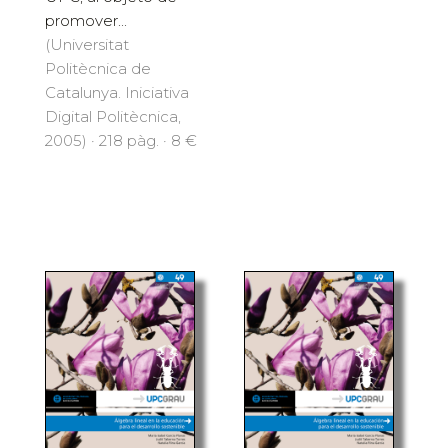
promover...
(Universitat
Politècnica de
Catalunya. Iniciativa
Digital Politècnica,
2005) · 218 pàg. · 8 €