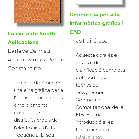
Geometria per a la
informàtica gràfica i
CAD
La carta de Smith.
Trias Pairó, Joan
Aplicacions
Barlabé Dalmau,
Aquesta obra és el
Antoni; Muñoz Porcar,
resultat de la
Constantino
planificació completa
dels continguts
La carta de Smith és
teòrics de
una eina gràfica per a
l'assignatura
l'anàlisi de problemes
Geometria
amb elements
Computacional de la
concentrats i
FIB. Fa una
distribuïts propis de
introducció a les
l'electrònica d'alta
tècniques geo...
freqüència. El seu
(Universitat