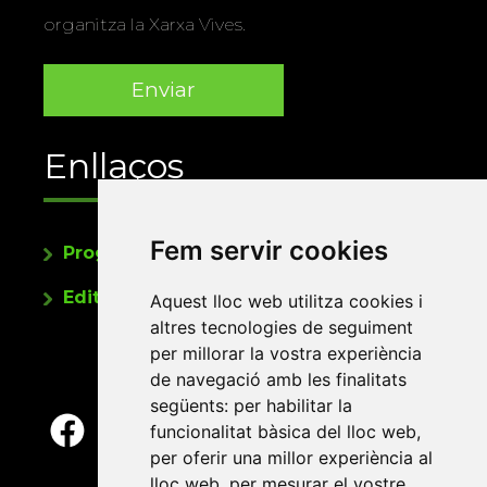
organitza la Xarxa Vives.
Enllaços
Fem servir cookies
Programa de publicacions
Editorials universitàries a Twitter
Aquest lloc web utilitza cookies i
altres tecnologies de seguiment
per millorar la vostra experiència
de navegació amb les finalitats
següents:
per habilitar la
funcionalitat bàsica del lloc web
,
per oferir una millor experiència al
lloc web
,
per mesurar el vostre