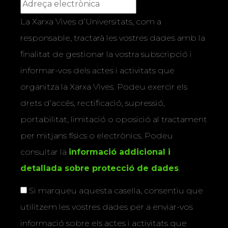
La Xarxa Vives d’Universitats, com a
responsable, tractarà les vostres dades amb la
finalitat de gestionar la vostra subscripció i
informar-vos dels actes i activitats que
organitza la Xarxa Vives. Podeu exercir els
drets d’accés, rectificació, supressió,
portabilitat, limitació o oposició al tractament
per mitjans físics o electrònics. Podeu
consultar la
informació addicional i
detallada sobre protecció de dades
.
Si marqueu aquesta casella, consentiu que
utilitzem les vostres dades per a enviar-vos
informació sobre els actes i activitats que