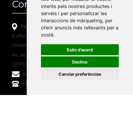
Contacte
interès pels nostres productes i
serveis i per personalitzar les
interaccions de màrqueting
,
per
Xarxa Vives d'Universitats
oferir anuncis més rellevants per a
vostè
.
Edifici Àgora
Universitat Jaume I, local 10
Estic d’acord
Av. de Vicent Sos Baynat, s/n
Declino
12071 Castelló de la Plana
e-buc@vives.org
Canviar preferències
+34 964 72 89 93
Amb el suport
de