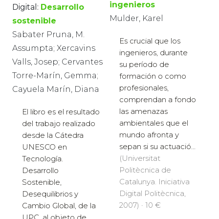
ingenieros
Digital:
Desarrollo
Mulder, Karel
sostenible
Sabater Pruna, M.
Es crucial que los
Assumpta; Xercavins
ingenieros, durante
Valls, Josep; Cervantes
su período de
Torre-Marín, Gemma;
formación o como
profesionales,
Cayuela Marín, Diana
comprendan a fondo
las amenazas
El libro es el resultado
ambientales que el
del trabajo realizado
mundo afronta y
desde la Cátedra
sepan si su actuació...
UNESCO en
(Universitat
Tecnología.
Politècnica de
Desarrollo
Catalunya. Iniciativa
Sostenible,
Digital Politècnica,
Desequilibrios y
2007) · 10 €
Cambio Global, de la
UPC, al objeto de