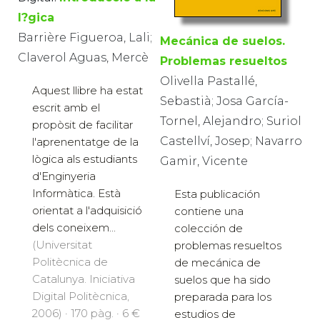
l?gica
Barrière Figueroa, Lali;
Mecánica de suelos.
Claverol Aguas, Mercè
Problemas resueltos
Olivella Pastallé,
Aquest llibre ha estat
Sebastià; Josa García-
escrit amb el
Tornel, Alejandro; Suriol
propòsit de facilitar
Castellví, Josep; Navarro
l'aprenentatge de la
lògica als estudiants
Gamir, Vicente
d'Enginyeria
Informàtica. Està
Esta publicación
orientat a l'adquisició
contiene una
dels coneixem...
colección de
(Universitat
problemas resueltos
Politècnica de
de mecánica de
Catalunya. Iniciativa
suelos que ha sido
Digital Politècnica,
preparada para los
2006) · 170 pàg. · 6 €
estudios de