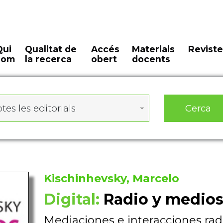
Qui
Qualitat de
Accés
Materials
Reviste
som
la recerca
obert
docents
Cerca
tes les editorials
Kischinhevsky, Marcelo
Digital:
Radio y medios
Mediaciones e interacciones radi