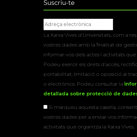
Suscriu-te
La Xarxa Vives d’Universitats, com a res
vostres dades amb la finalitat de gestio
informar-vos dels actes i activitats que
Podeu exercir els drets d’accés, rectifi
portabilitat, limitació o oposició al tr
o electrònics. Podeu consultar la
info
detallada sobre protecció de dade
Si marqueu aquesta casella, consenti
vostres dades per a enviar-vos informac
activitats que organitza la Xarxa Vives.