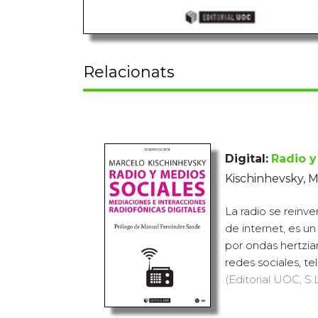
Relacionats
Digital:
Radio y
Kischinhevsky, 
La radio se reinve
de internet, es u
por ondas hertzia
redes sociales, tel
(Editorial UOC, S.L