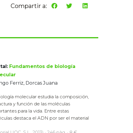
Compartir a:
tal:
Fundamentos de biología
ecular
go Ferriz, Dorcas Juana
iología molecular estudia la composición,
uctura y función de las moléculas
rtantes para la vida. Entre estas
culas destaca el ADN por ser el material
orial UOC, S.L., 2013) · 246 pàg. · 8 €