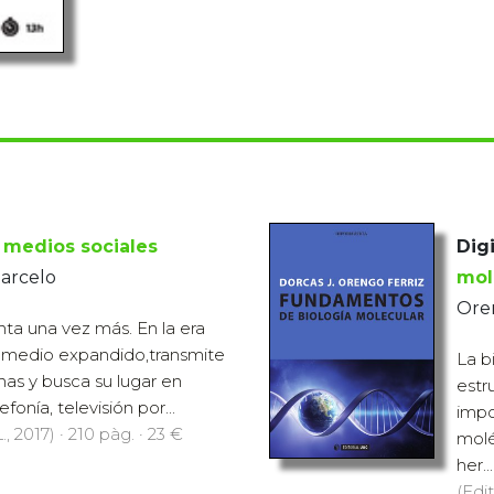
 medios sociales
Digi
Marcelo
mol
Oren
nta una vez más. En la era
n medio expandido,transmite
La b
nas y busca su lugar en
estr
efonía, televisión por...
impo
., 2017) · 210 pàg. · 23 €
molé
her...
(Edit