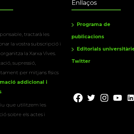
Enllaços
Programa de
ponsable, tractarà les
publicacions
nar la vostra subscripció i
Editorials universitàri
 organitza la Xarxa Vives.
Twitter
cació, supressió,
actament per mitjans físics
rmació addicional i
s
.
u que utilitzem les
ió sobre els actes i