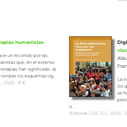
rapias humanistas
Digi
ciu
ace un recorrido por las
Alsi
anistas que, en el extenso
Fra
erapias, han significado: a)
 romper los esquemas vig...
La i
., 2022) · 8 €
los 
se h
peri
o...
(Editorial UOC, S.L., 2014) · 