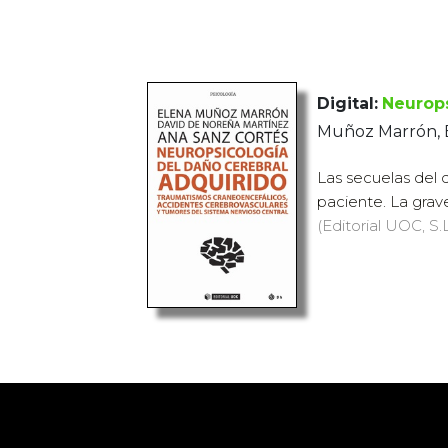
Digital:
Neurops
Muñoz Marrón, E
Las secuelas del d
paciente. La grave
(Editorial UOC, S.L