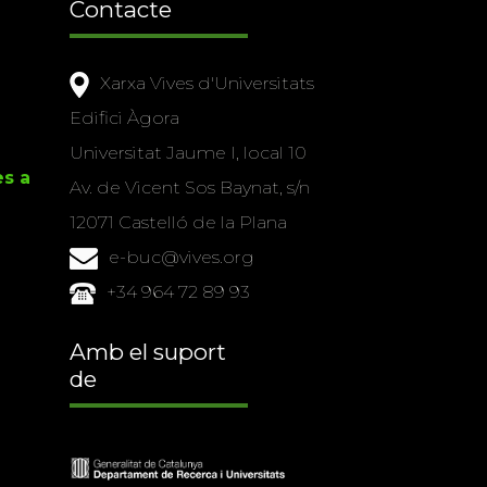
Contacte
Xarxa Vives d'Universitats
Edifici Àgora
Universitat Jaume I, local 10
es a
Av. de Vicent Sos Baynat, s/n
12071 Castelló de la Plana
e-buc@vives.org
+34 964 72 89 93
Amb el suport
de