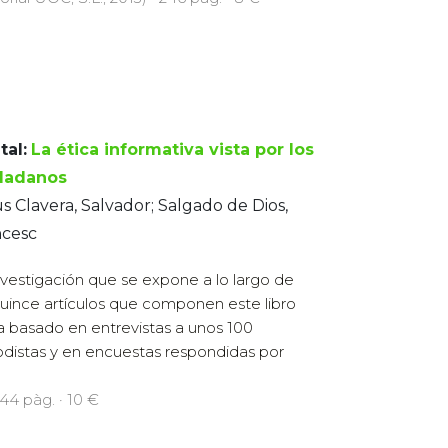
tal:
La ética informativa vista por los
dadanos
us Clavera, Salvador; Salgado de Dios,
ncesc
nvestigación que se expone a lo largo de
quince artículos que componen este libro
a basado en entrevistas a unos 100
odistas y en encuestas respondidas por
344 pàg. · 10 €