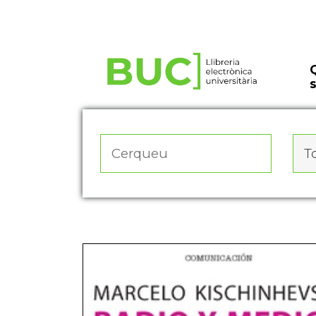
Actualitza les preferències de les cookies
To