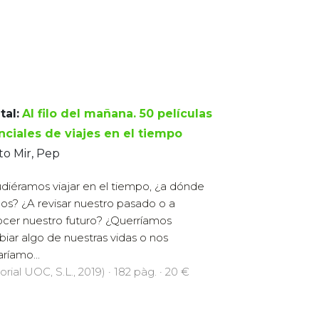
tal:
Al filo del mañana. 50 películas
nciales de viajes en el tiempo
to Mir, Pep
udiéramos viajar en el tiempo, ¿a dónde
mos? ¿A revisar nuestro pasado o a
cer nuestro futuro? ¿Querríamos
iar algo de nuestras vidas o nos
aríamo...
orial UOC, S.L., 2019) · 182 pàg. · 20 €