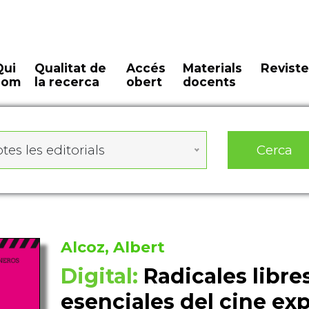
Qui
Qualitat de
Accés
Materials
Reviste
som
la recerca
obert
docents
Cerca
tes les editorials
Alcoz, Albert
Digital:
Radicales libres
esenciales del cine ex