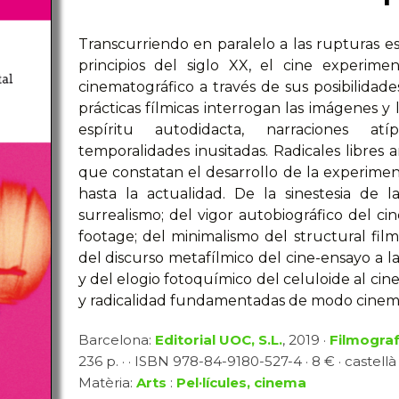
Transcurriendo en paralelo a las rupturas est
principios del siglo XX, el cine experime
cinematográfico a través de sus posibilidades
prácticas fílmicas interrogan las imágenes y
espíritu autodidacta, narraciones atí
temporalidades inusitadas. Radicales libres
que constatan el desarrollo de la experime
hasta la actualidad. De la sinestesia de l
surrealismo; del vigor autobiográfico del cin
footage; del minimalismo del structural film
del discurso metafílmico del cine-ensayo a
y del elogio fotoquímico del celuloide al cine
y radicalidad fundamentadas de modo cinemá
Barcelona:
Editorial UOC, S.L.
, 2019 ·
Filmograf
236 p. · · ISBN 978-84-9180-527-4 · 8 € · castellà
Matèria:
Arts
:
Pel·lícules, cinema