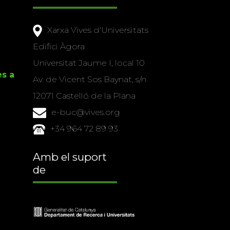
Xarxa Vives d'Universitats
Edifici Àgora
Universitat Jaume I, local 10
es a
Av. de Vicent Sos Baynat, s/n
12071 Castelló de la Plana
e-buc@vives.org
+34 964 72 89 93
Amb el suport
de