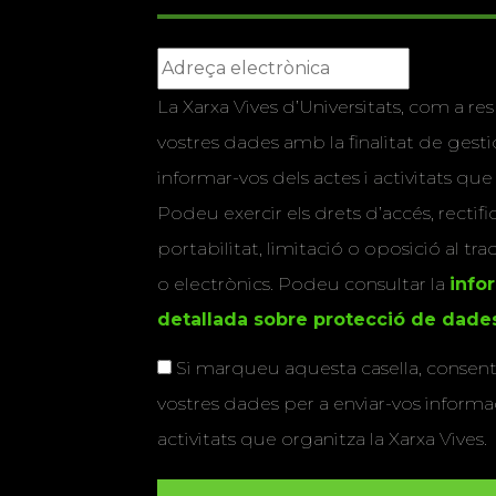
La Xarxa Vives d’Universitats, com a res
vostres dades amb la finalitat de gestio
informar-vos dels actes i activitats que
Podeu exercir els drets d’accés, rectifi
portabilitat, limitació o oposició al tr
o electrònics. Podeu consultar la
info
detallada sobre protecció de dade
Si marqueu aquesta casella, consenti
vostres dades per a enviar-vos informac
activitats que organitza la Xarxa Vives.