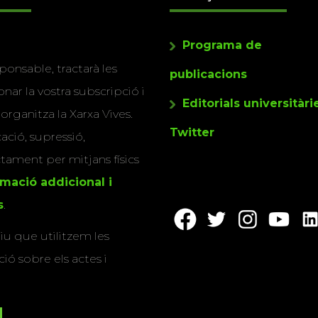
Programa de
ponsable, tractarà les
publicacions
nar la vostra subscripció i
Editorials universitàri
 organitza la Xarxa Vives.
Twitter
cació, supressió,
actament per mitjans físics
rmació addicional i
s
.
u que utilitzem les
ió sobre els actes i