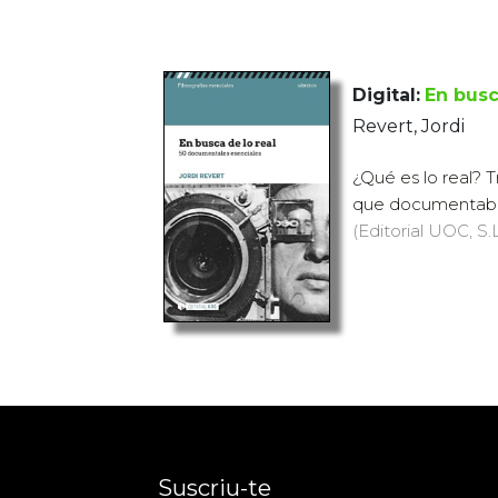
Digital:
En busc
Revert, Jordi
¿Qué es lo real? 
que documentaba l
(Editorial UOC, S.L
Suscriu-te