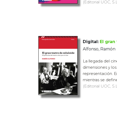
(Editorial UOC, S.L
Digital:
El gran
Alfonso, Ramón
La llegada del ci
dimensiones y los
representación. E
mientras se define 
(Editorial UOC, S.L