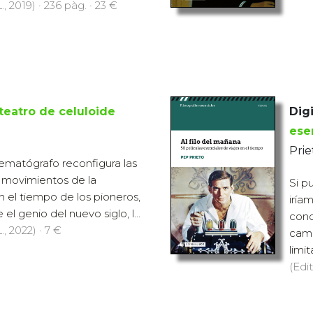
., 2019) · 236 pàg. · 23 €
 teatro de celuloide
Digi
ese
Prie
nematógrafo reconfigura las
 movimientos de la
Si p
n el tiempo de los pioneros,
iría
el genio del nuevo siglo, l...
cono
., 2022) · 7 €
camb
limit
(Edit