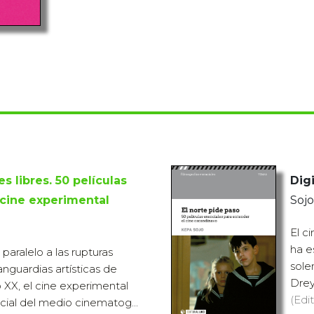
s libres. 50 películas
Digi
 cine experimental
Sojo
El c
ha e
paralelo a las rupturas
sole
anguardias artísticas de
Drey
lo XX, el cine experimental
(Edit
ncial del medio cinematog...