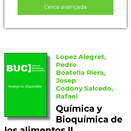
Cerca avançada
López Alegret,
Pedro
Boatella Riera,
Josep
Codony Salcedo,
Rafael
Química y
Bioquímica de
los alimentos II