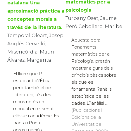
matemàtics per a
catalana Una
psicologia
aproximació pràctica a
Turbany Oset, Jaume;
conceptes morals a
Peró Cebollero, Maribel
través de la literatura.
Temporal Oleart, Josep;
Aquesta obra
Anglès Cervelló,
Fonaments
Misericòrdia; Mauri
matemàtics per a
Álvarez, Margarita
Psicologia, pretén
mostrar alguns dels
El llibre que l?
principis bàsics sobre
estudiant d?Ètica,
els que es
però també el de
fonamenta l?anàlisi
Literatura, té a les
estadística de les
mans no és un
dades..L?anàlisi ...
manual en el sentit
(Publicacions i
clàssic i acadèmic. Es
Edicions de la
tracta d?una
Universitat de
aproximació a