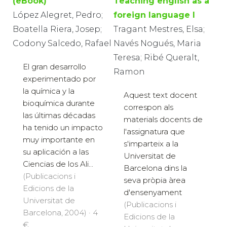
(eBook)
Teaching english as a
López Alegret, Pedro;
foreign language I
Boatella Riera, Josep;
Tragant Mestres, Elsa;
Codony Salcedo, Rafael
Navés Nogués, Maria
Teresa; Ribé Queralt,
El gran desarrollo
Ramon
experimentado por
la química y la
Aquest text docent
bioquímica durante
correspon als
las últimas décadas
materials docents de
ha tenido un impacto
l'assignatura que
muy importante en
s'imparteix a la
su aplicación a las
Universitat de
Ciencias de los Ali...
Barcelona dins la
(Publicacions i
seva pròpia àrea
Edicions de la
d'ensenyament
Universitat de
(Publicacions i
Barcelona, 2004) · 4
Edicions de la
€