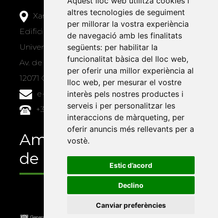
Aquest lloc web utilitza cookies i
altres tecnologies de seguiment
Xarxa Vives d'Universitats
per millorar la vostra experiència
Edifici Àgora
de navegació amb les finalitats
Universitat Jaume I, local 10
següents:
per habilitar la
funcionalitat bàsica del lloc web
,
Av. de Vicent Sos Baynat, s/n
per oferir una millor experiència al
12071 Castelló de la Plana
lloc web
,
per mesurar el vostre
e-buc@vives.org
interès pels nostres productes i
serveis i per personalitzar les
+34 964 72 89 93
interaccions de màrqueting
,
per
oferir anuncis més rellevants per a
Amb el suport
vostè
.
de
Estic d’acord
Declino
Canviar preferències