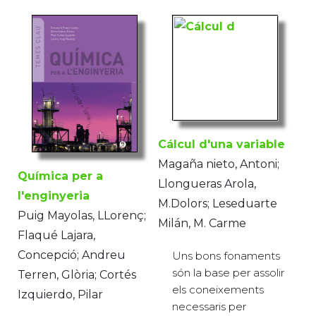
Cálcul d'una variable
Magaña nieto, Antoni;
Química per a
Llongueras Arola,
l'enginyeria
M.Dolors; Leseduarte
Puig Mayolas, LLorenç;
Milán, M. Carme
Flaqué Lajara,
Concepció; Andreu
Uns bons fonaments
són la base per assolir
Terren, Glòria; Cortés
els coneixements
Izquierdo, Pilar
necessaris per