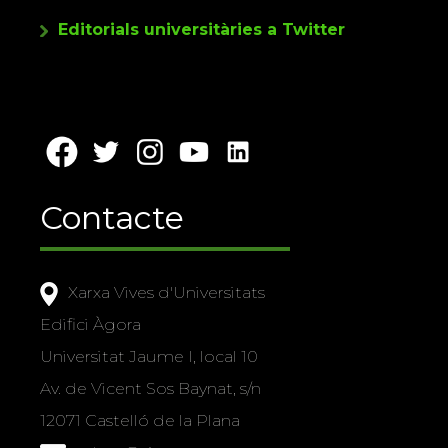
Editorials universitàries a Twitter
Contacte
Xarxa Vives d'Universitats
Edifici Àgora
Universitat Jaume I, local 10
Av. de Vicent Sos Baynat, s/n
12071 Castelló de la Plana