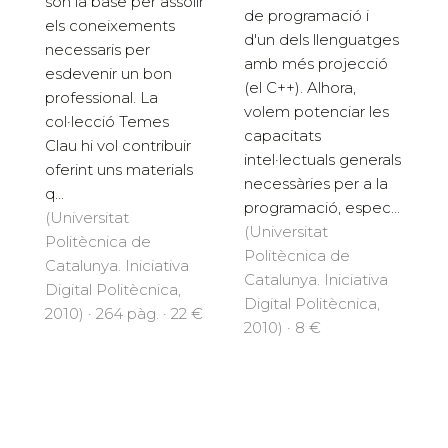
són la base per assolir
de programació i
els coneixements
d'un dels llenguatges
necessaris per
amb més projecció
esdevenir un bon
(el C++). Alhora,
professional. La
volem potenciar les
col·lecció Temes
capacitats
Clau hi vol contribuir
intel·lectuals generals
oferint uns materials
necessàries per a la
q...
programació, espec...
(Universitat
(Universitat
Politècnica de
Politècnica de
Catalunya. Iniciativa
Catalunya. Iniciativa
Digital Politècnica,
Digital Politècnica,
2010) · 264 pàg. · 22 €
2010) · 8 €