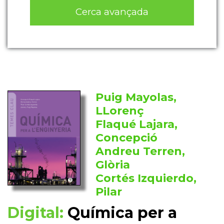
Cerca avançada
Puig Mayolas,
LLorenç
Flaqué Lajara,
Concepció
Andreu Terren,
Glòria
Cortés Izquierdo,
Pilar
Digital:
Química per a