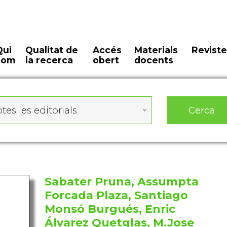
Qui
Qualitat de
Accés
Materials
Reviste
som
la recerca
obert
docents
Cerca
tes les editorials
Sabater Pruna, Assumpta
Forcada Plaza, Santiago
Monsó Burgués, Enric
Álvarez Quetglas, M.Jose