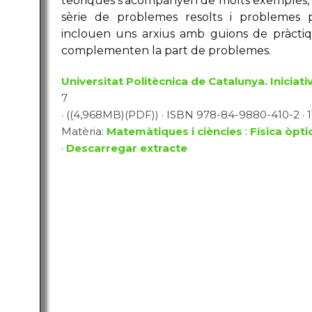
teòriques s'acompanyen de molts exemples, n
sèrie de problemes resolts i problemes 
inclouen uns arxius amb guions de pràctiq
complementen la part de problemes.
Universitat Politècnica de Catalunya. Iniciativ
7
· ((4,968MB)(PDF)) · ISBN 978-84-9880-410-2 · 1
Matèria:
Matemàtiques i ciències
:
Física òpti
·
Descarregar extracte