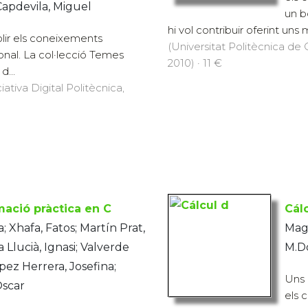
Capdevila, Miguel
un b
hi vol contribuir oferint uns m
lir els coneixements
(Universitat Politècnica de C
onal. La col·lecció Temes
2010) · 11 €
d...
iativa Digital Politècnica,
ació pràctica en C
Cál
a; Xhafa, Fatos; Martín Prat,
Maga
 Llucià, Ignasi; Valverde
M.Do
pez Herrera, Josefina;
Uns 
Oscar
els 