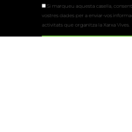
Si marqueu aquesta casella, consenti
vostres dades per a enviar-vos informac
activitats que organitza la Xarxa Vives.
Universitat Abat Oliba CEU
•
Universitat d'Alacant
•
Herrera
•
Universitat de Girona
•
Universitat de les Ill
Hernández d'Elx
•
Universitat Oberta de Catalunya
•
Universitat Pompeu Fabra
•
Universitat Ramon Llull
•
U