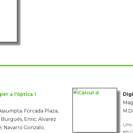
r a l'òptica i
Digi
Maga
Assumpta; Forcada Plaza,
M.Do
 Burgués, Enric; Álvarez
Uns 
e; Navarro Gonzalo,
els 