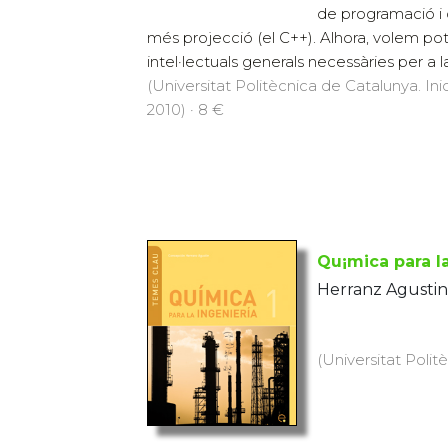
de programació i 
més projecció (el C++). Alhora, volem pot
intel·lectuals generals necessàries per a 
(Universitat Politècnica de Catalunya. Inic
2010) · 8 €
Qu¡mica para la
Herranz Agustin
(Universitat Polit