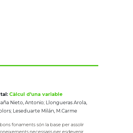
tal:
Càlcul d'una variable
ña Nieto, Antonio; Llongueras Arola,
lors; Leseduarte Milán, M.Carme
bons fonaments són la base per assolir
coneixements necessaris per esdevenir