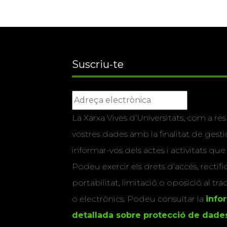
Suscriu-te
La Xarxa Vives d’Universitats, com a res
vostres dades amb la finalitat de gestio
informar-vos dels actes i activitats que
Podeu exercir els drets d’accés, rectifi
portabilitat, limitació o oposició al tr
o electrònics. Podeu consultar la
info
detallada sobre protecció de dade