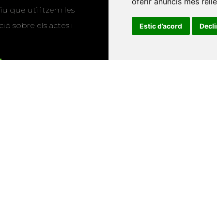
oferir anuncis més rell
u que utilitzem les
ió sobre els actes i
Estic d’acord
Decl
Universitat d'Andorra
•
Universitat Autònoma de Barcelona
es Balears
•
Universitat Internacional de Catalunya
•
Univers
Universitat de Perpinyà Via Domitia
•
Universitat Politècni
niversitat Rovira i Virgili
•
Universitat de Sàsser
•
Universita
Catalunya