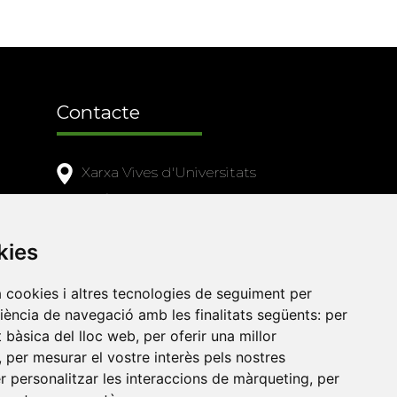
Contacte
Xarxa Vives d'Universitats
Edifici Àgora
Universitat Jaume I, local 10
kies
es a
Av. de Vicent Sos Baynat, s/n
12071 Castelló de la Plana
a cookies i altres tecnologies de seguiment per
e-buc@vives.org
riència de navegació amb les finalitats següents:
per
at bàsica del lloc web
,
per oferir una millor
+34 964 72 89 93
,
per mesurar el vostre interès pels nostres
er personalitzar les interaccions de màrqueting
,
per
Amb el suport