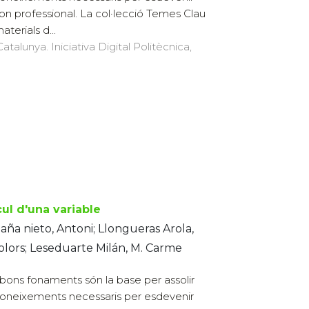
on professional. La col·lecció Temes Clau
aterials d...
atalunya. Iniciativa Digital Politècnica,
cul d'una variable
ña nieto, Antoni; Llongueras Arola,
lors; Leseduarte Milán, M. Carme
bons fonaments són la base per assolir
coneixements necessaris per esdevenir