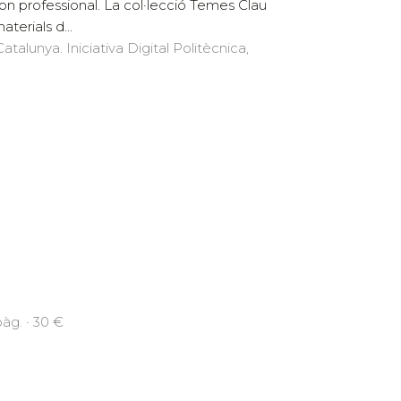
on professional. La col·lecció Temes Clau
aterials d...
atalunya. Iniciativa Digital Politècnica,
pàg. · 30 €