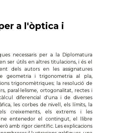
r a l'òptica i
ues necessaris per a la Diplomatura
er útils en altres titulacions, i és el
ent dels autors en les assignatures
e geometria i trigonometria al pla,
ions trigonomètriques; la resolució de
s, paral·lelisme, ortogonalitat, rectes i
lcul diferencial d'una i de diverses
ca, les corbes de nivell, els límits, la
, els creixements, els extrems i les
-ne entenedor el contingut, el llibre
però amb rigor científic. Les explicacions