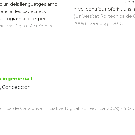
un b
d'un dels llenguatges amb
hi vol contribuir oferint uns m
enciar les capacitats
(Universitat Politècnica de C
la programació, espec...
2009) · 288 pàg. · 29 €
iativa Digital Politècnica,
 ingenieria 1
, Concepcion
ècnica de Catalunya. Iniciativa Digital Politècnica, 2009) · 402 