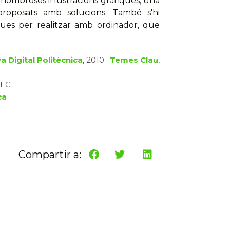
ombroses il·lustracions gràfiques, una
proposats amb solucions. També s'hi
ues per realitzar amb ordinador, que
a Digital Politècnica
, 2010 ·
Temes Clau
,
1 €
ca
Compartir a: