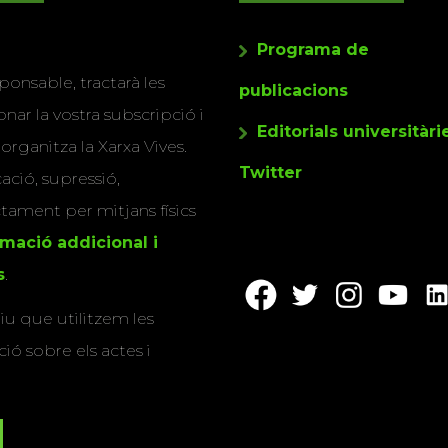
Programa de
ponsable, tractarà les
publicacions
nar la vostra subscripció i
Editorials universitàri
 organitza la Xarxa Vives.
Twitter
cació, supressió,
actament per mitjans físics
rmació addicional i
s
.
u que utilitzem les
ió sobre els actes i