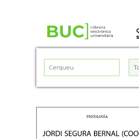
Actualitza les preferències de les cookies
To