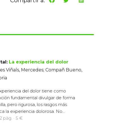
Compartir a:
tal:
La experiencia del dolor
res Viñals, Mercedes; Compañ Bueno,
oria
xperiencia del dolor tiene como
nción fundamental divulgar de forma
illa, pero rigurosa, los rasgos más
a la experiencia dolorosa. No...
12 pàg. · 5 €