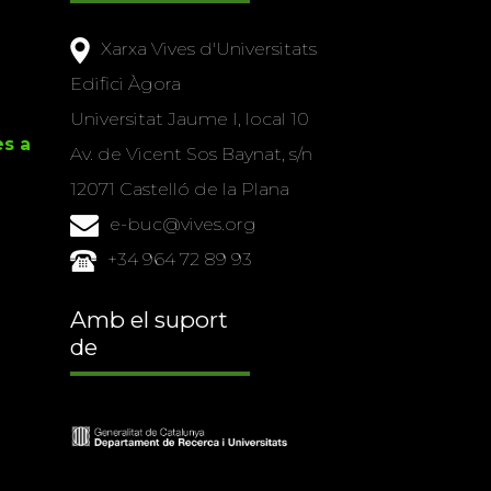
Xarxa Vives d'Universitats
Edifici Àgora
Universitat Jaume I, local 10
es a
Av. de Vicent Sos Baynat, s/n
12071 Castelló de la Plana
e-buc@vives.org
+34 964 72 89 93
Amb el suport
de