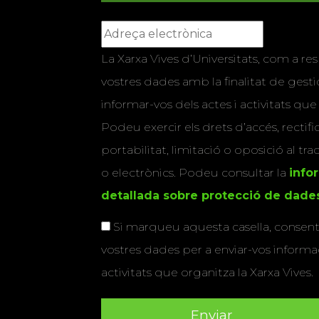
La Xarxa Vives d’Universitats, com a res
vostres dades amb la finalitat de gestio
informar-vos dels actes i activitats que
Podeu exercir els drets d’accés, rectifi
portabilitat, limitació o oposició al tr
o electrònics. Podeu consultar la
info
detallada sobre protecció de dade
Si marqueu aquesta casella, consenti
vostres dades per a enviar-vos informac
activitats que organitza la Xarxa Vives.