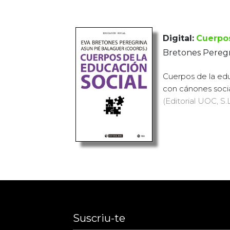
Digital:
Cuerpos
Bretones Peregr
Cuerpos de la edu
con cánones socia
(Editorial UOC, S.L
Suscriu-te