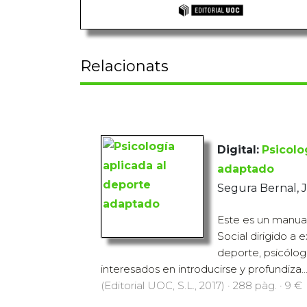
Relacionats
Digital:
Psicolo
adaptado
Segura Bernal, J
Este es un manual
Social dirigido a 
deporte, psicólog
interesados en introducirse y profundiza..
(Editorial UOC, S.L., 2017) · 288 pàg. · 9 €