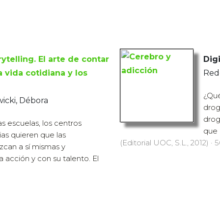
ytelling. El arte de contar
Digi
a vida cotidiana y los
Redo
¿Qué
icki, Débora
drog
drog
las escuelas, los centros
que 
lias quieren que las
(Editorial UOC, S.L., 2012) · 
zcan a sí mismas y
 acción y con su talento. El