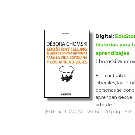
Digital:
EduStor
historias para l
aprendizajes
Chomski Warcow
En la actualidad, 
laborales, las fami
personas se cono
aprendan desde la
arte de ...
(Editorial UOC, S.L., 2016) · 170 pàg. · 6 €