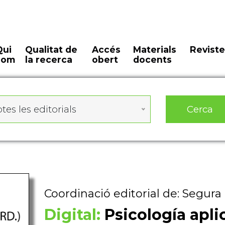
Qui
Qualitat de
Accés
Materials
Reviste
som
la recerca
obert
docents
Cerca
tes les editorials
Coordinació editorial de: Segura 
Digital:
Psicología apli