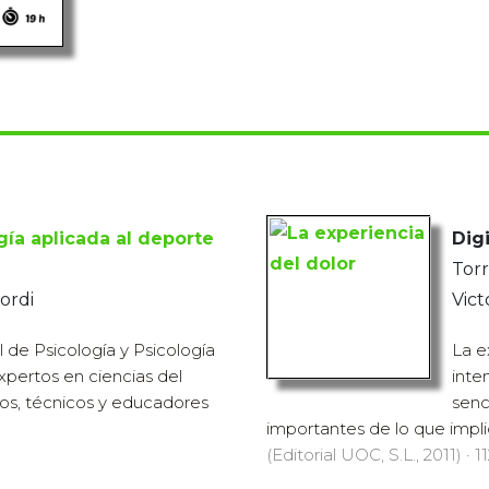
gía aplicada al deporte
Digi
Tor
ordi
Vict
 de Psicología y Psicología
La e
expertos en ciencias del
inte
os, técnicos y educadores
senc
.
importantes de lo que implic
(Editorial UOC, S.L., 2011) · 1