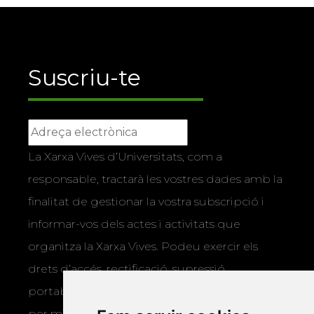
Suscriu-te
La Xarxa Vives d’Universitats, com a
responsable, tractarà les vostres dades amb la
finalitat de gestionar la vostra subscripció i
informar-vos dels actes i activitats que
organitza la Xarxa Vives. Podeu exercir els
drets d’accés, rectificació, supressió,
portabilitat, limitació o oposició al tractament
per mitjans físics o electrònics. Podeu