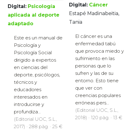
Digital:
Cáncer
Digital:
Psicología
Estapé Madinabeitia,
aplicada al deporte
Tania
adaptado
El cáncer es una
Este es un manual de
enfermedad tabú
Psicología y
que provoca miedo y
Psicología Social
sufrimiento en las
dirigido a expertos
personas que lo
en ciencias del
sufren y las de su
deporte, psicólogos,
entorno. Esto tiene
técnicos y
que ver con
educadores
creencias populares
interesados en
erróneas pers...
introducirse y
(Editorial UOC, S.L.,
profundiza...
2018) · 120 pàg. · 13 €
(Editorial UOC, S.L.,
2017) · 288 pàg. · 25 €