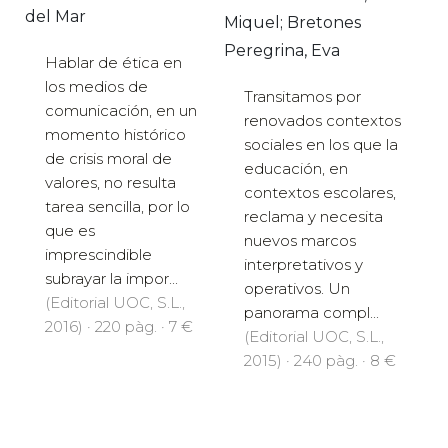
del Mar
Miquel; Bretones
Peregrina, Eva
Hablar de ética en
los medios de
Transitamos por
comunicación, en un
renovados contextos
momento histórico
sociales en los que la
de crisis moral de
educación, en
valores, no resulta
contextos escolares,
tarea sencilla, por lo
reclama y necesita
que es
nuevos marcos
imprescindible
interpretativos y
subrayar la impor...
operativos. Un
(Editorial UOC, S.L.,
panorama compl...
2016) · 220 pàg. · 7 €
(Editorial UOC, S.L.,
2015) · 240 pàg. · 8 €