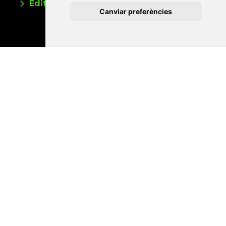
Editorials universitàries a Twitter
Canviar preferències
Contacte
Xarxa Vives d'Universitats
Edifici Àgora
Universitat Jaume I, local 10
Av. de Vicent Sos Baynat, s/n
12071 Castelló de la Plana
e-buc@vives.org