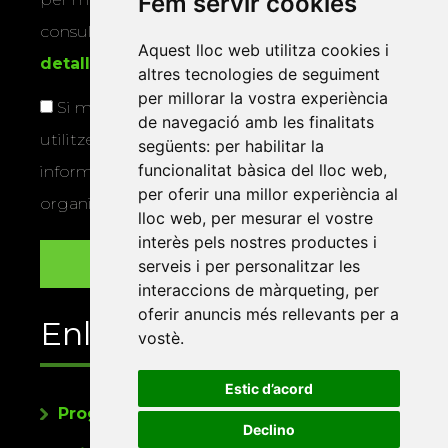
Fem servir cookies
consultar la
informació addicional i
Aquest lloc web utilitza cookies i
detallada sobre protecció de dades
.
altres tecnologies de seguiment
per millorar la vostra experiència
Si marqueu aquesta casella, consentiu que
de navegació amb les finalitats
utilitzem les vostres dades per a enviar-vos
següents:
per habilitar la
funcionalitat bàsica del lloc web
,
informació sobre els actes i activitats que
per oferir una millor experiència al
organitza la Xarxa Vives.
lloc web
,
per mesurar el vostre
interès pels nostres productes i
serveis i per personalitzar les
interaccions de màrqueting
,
per
oferir anuncis més rellevants per a
Enllaços
vostè
.
Estic d’acord
Programa de publicacions
Declino