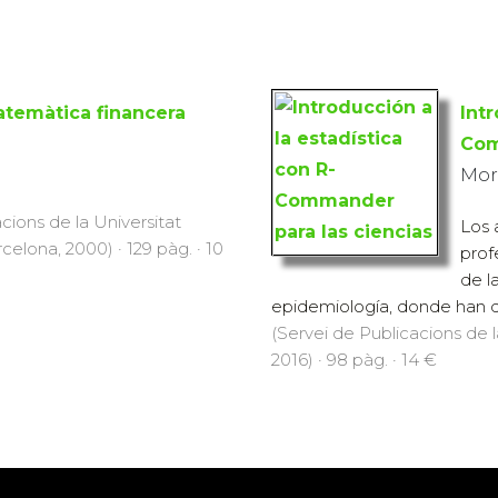
matemàtica financera
Intr
Com
Mor
cions de la Universitat
Los 
lona, 2000) · 129 pàg. · 10
prof
de la
epidemiología, donde han des
(Servei de Publicacions de
2016) · 98 pàg. · 14 €