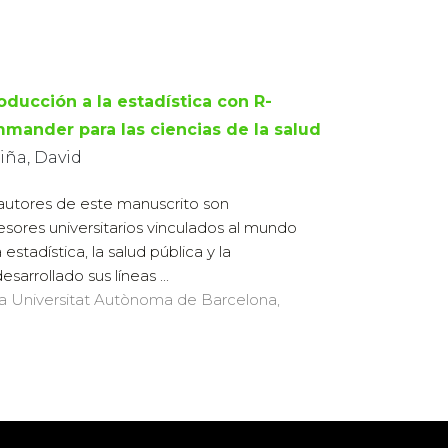
oducción a la estadística con R-
mander para las ciencias de la salud
iña, David
autores de este manuscrito son
esores universitarios vinculados al mundo
 estadística, la salud pública y la
arrollado sus líneas ...
 la Universitat Autònoma de Barcelona,