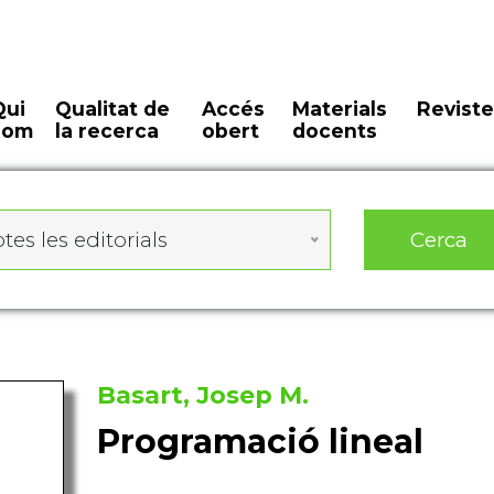
Qui
Qualitat de
Accés
Materials
Reviste
som
la recerca
obert
docents
Cerca
tes les editorials
Basart, Josep M.
Programació lineal