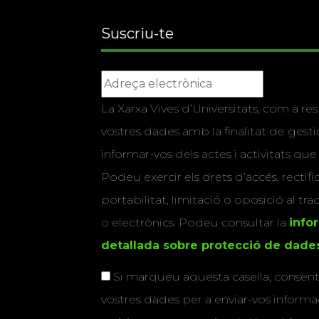
Suscriu-te
La Xarxa Vives d’Universitats, com a res
vostres dades amb la finalitat de gestio
informar-vos dels actes i activitats que
Podeu exercir els drets d’accés, rectifi
portabilitat, limitació o oposició al tr
o electrònics. Podeu consultar la
info
detallada sobre protecció de dade
Si marqueu aquesta casella, consenti
vostres dades per a enviar-vos informac