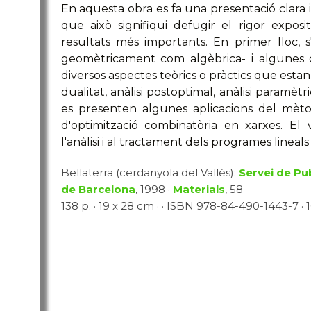
En aquesta obra es fa una presentació clara i
que això signifiqui defugir el rigor expos
resultats més importants. En primer lloc, 
geomètricament com algèbrica- i algunes de
diversos aspectes teòrics o pràctics que estan
dualitat, anàlisi postoptimal, anàlisi paramèt
es presenten algunes aplicacions del mèt
d'optimització combinatòria en xarxes. E
l'anàlisi i al tractament dels programes lineal
Bellaterra (cerdanyola del Vallès):
Servei de Pu
de Barcelona
, 1998 ·
Materials
, 58
138 p. · 19 x 28 cm · · ISBN 978-84-490-1443-7 · 