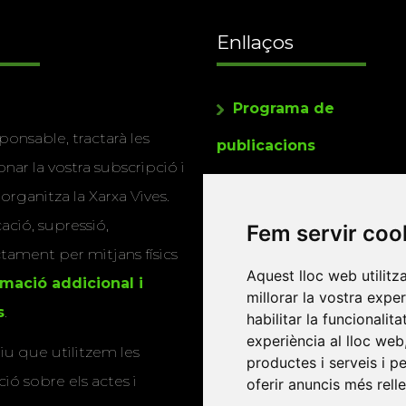
Enllaços
Programa de
ponsable, tractarà les
publicacions
nar la vostra subscripció i
Editorials universitàri
 organitza la Xarxa Vives.
Twitter
cació, supressió,
Fem servir coo
actament per mitjans físics
Aquest lloc web utilitz
rmació addicional i
millorar la vostra expe
s
.
habilitar la funcionalit
experiència al lloc web
u que utilitzem les
productes i serveis i p
ió sobre els actes i
oferir anuncis més rell