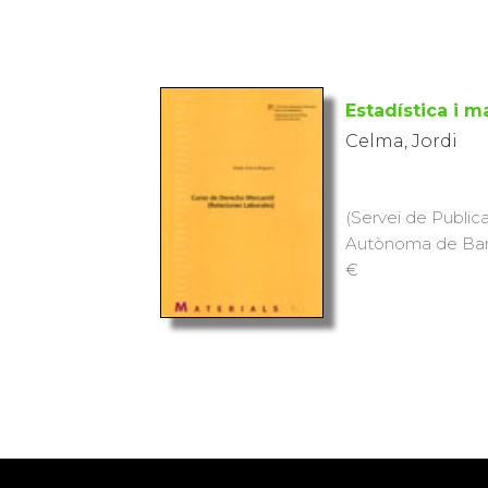
Estadística i 
Celma, Jordi
(Servei de Publica
Autònoma de Barce
€