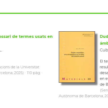
ossari de termes usats en
Dud
ámb
L.
Cube
El t
cions de la Universitat
resu
lona, 2025) · 110 pàg. ·
desa
en e
de B
(Ser
Autònoma de Barcelona, 200