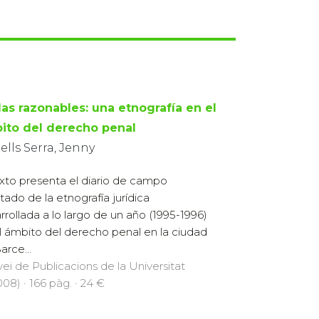
as razonables: una etnografía en el
ito del derecho penal
lls Serra, Jenny
exto presenta el diario de campo
ltado de la etnografía jurídica
rrollada a lo largo de un año (1995-1996)
l ámbito del derecho penal en la ciudad
arce...
vei de Publicacions de la Universitat
8) · 166 pàg. · 24 €