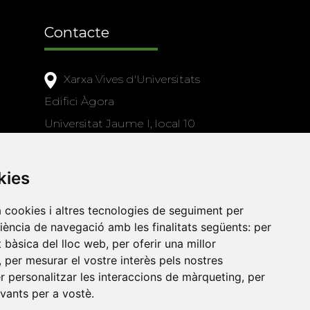
Contacte
Xarxa Vives d'Universitats
Edifici Àgora
Universitat Jaume I, local 10
es a
Av. de Vicent Sos Baynat, s/n
12071 Castelló de la Plana
kies
e-buc@vives.org
a cookies i altres tecnologies de seguiment per
+34 964 72 89 93
riència de navegació amb les finalitats següents:
per
at bàsica del lloc web
,
per oferir una millor
Amb el suport
,
per mesurar el vostre interès pels nostres
de
er personalitzar les interaccions de màrqueting
,
per
evants per a vostè
.