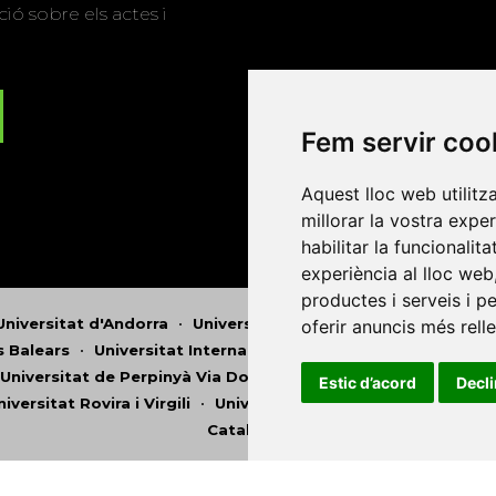
ió sobre els actes i
Fem servir coo
Aquest lloc web utilitz
millorar la vostra expe
habilitar la funcionalit
experiència al lloc web
productes i serveis i p
Universitat d'Andorra
•
Universitat Autònoma de Barcelona
oferir anuncis més rell
es Balears
•
Universitat Internacional de Catalunya
•
Univers
Universitat de Perpinyà Via Domitia
•
Universitat Politècni
Estic d’acord
Decl
niversitat Rovira i Virgili
•
Universitat de Sàsser
•
Universita
Catalunya