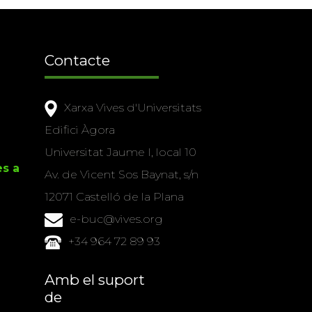
Contacte
Xarxa Vives d'Universitats
Edifici Àgora
Universitat Jaume I, local 10
es a
Av. de Vicent Sos Baynat, s/n
12071 Castelló de la Plana
e-buc@vives.org
+34 964 72 89 93
Amb el suport
de