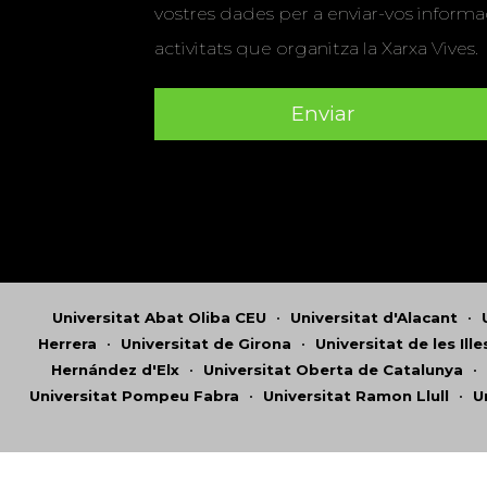
vostres dades per a enviar-vos informac
activitats que organitza la Xarxa Vives.
Universitat Abat Oliba CEU
•
Universitat d'Alacant
•
Herrera
•
Universitat de Girona
•
Universitat de les Ill
Hernández d'Elx
•
Universitat Oberta de Catalunya
•
Universitat Pompeu Fabra
•
Universitat Ramon Llull
•
U