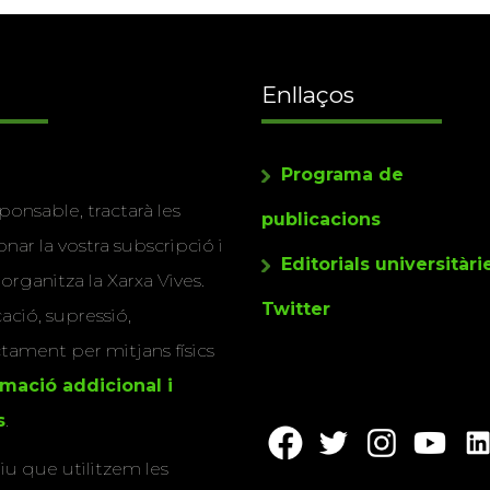
Enllaços
Programa de
ponsable, tractarà les
publicacions
nar la vostra subscripció i
Editorials universitàri
 organitza la Xarxa Vives.
Twitter
cació, supressió,
actament per mitjans físics
rmació addicional i
s
.
u que utilitzem les