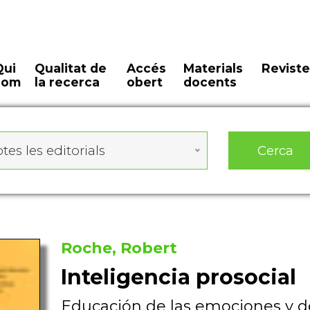
Qui
Qualitat de
Accés
Materials
Reviste
som
la recerca
obert
docents
Cerca
tes les editorials
Roche, Robert
Inteligencia prosocial
Educación de las emociones y de