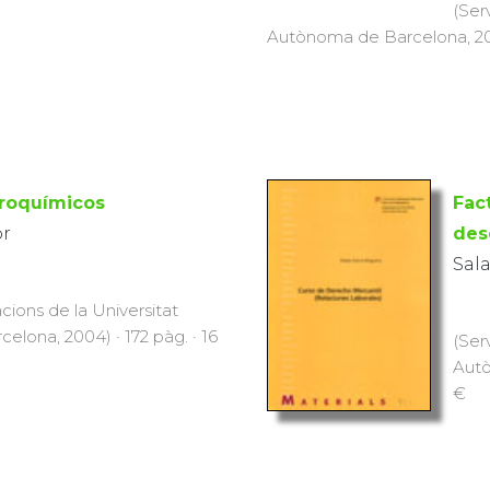
(Ser
Autònoma de Barcelona, 2006
troquímicos
Fac
or
des
Sala
cions de la Universitat
lona, 2004) · 172 pàg. · 16
(Ser
Autò
€