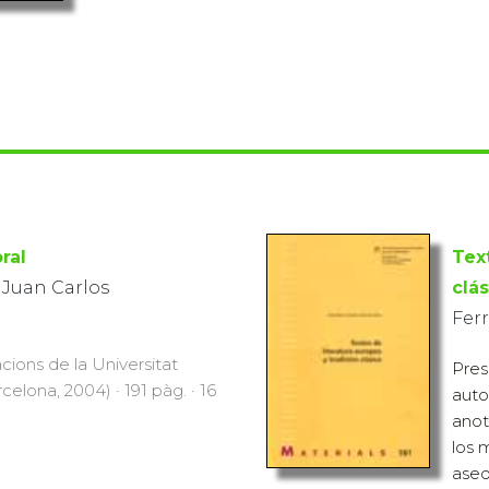
ral
Tex
 Juan Carlos
clás
Fer
cions de la Universitat
Pres
lona, 2004) · 191 pàg. · 16
auto
anot
los 
aseq.