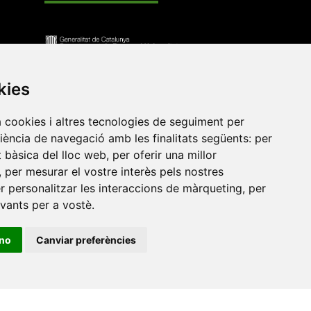
kies
a cookies i altres tecnologies de seguiment per
riència de navegació amb les finalitats següents:
per
at bàsica del lloc web
,
per oferir una millor
,
per mesurar el vostre interès pels nostres
er personalitzar les interaccions de màrqueting
,
per
•
Universitat de Barcelona
•
Universitat CEU Cardenal
evants per a vostè
.
itat Jaume I
•
Universitat de Lleida
•
Universitat Miguel
ca de Catalunya
•
Universitat Politècnica de València
•
ino
Canviar preferències
t de València
•
Universitat de Vic - Universitat Central de