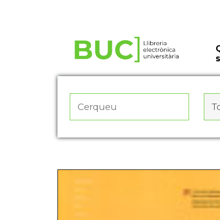
Actualitza les preferències de les cookies
To