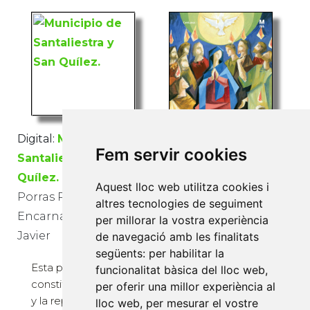
Digital:
Municipio de
Fem servir cookies
Santaliestra y San
Quílez.
Aquest lloc web utilitza cookies i
De l'esbós al mur.
Porras Panadero,
altres tecnologies de seguiment
Diversos autors
Encarna; Terrado Pablo,
per millorar la vostra experiència
Javier
de navegació amb les finalitats
Catàleg de
següents:
per habilitar la
l'exposició De l'esbós
Esta publicación
funcionalitat bàsica del lloc web
,
al mur. Víctor Pérez
constituye el estudio
per oferir una millor experiència al
Pallarés, muralista,
y la representación
lloc web
,
per mesurar el vostre
organitzada pel