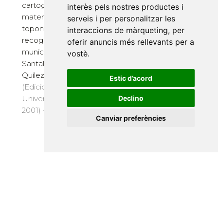
cartográfica de los
interès pels nostres productes i
Museu de Lleida:
materiales
serveis i per personalitzar les
diocesà i comarcal
toponímicos
interaccions de màrqueting
,
per
entre el novembre
recogidos en el
oferir anuncis més rellevants per a
del 2014 i el març de...
municipio de
vostè
.
(Edicions de la
Santaliestra y San
Universitat de Lleida,
Quílez. El libro se ...
Estic d’acord
2014) · 132 pàg. · 25 €
(Edicions de la
Declino
Universitat de Lleida,
2001) · 2 €
Canviar preferències
Suscriu-te