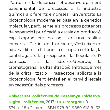
l?autor en la docència i el desenvolupament
experimental de processos, a la indústria
química a diferents empreses i universitats. La
biotecnologia moderna es basa en la genètica
molecular, però, sense els processos posteriors
de separació i purificació a escala de producció,
cap bioproducte no pot ser una realitat
comercial. Partint del bioreactor, s?estudien en
aquest llibre: la filtració, la disrupció cel·lular, la
centrifugació, la precipitació, la floculació, l?
extracció LL, la adsorció/desorció, la
cromatografia, la ultrafiltració/diafiltració, a més
de la cristal.lització i l?assecatge, aplicats a la
biotecnologia, fent èmfasi en el canvi d?escala
en cadascún dels processos.
Universitat Politècnica de Catalunya. Iniciativa
Digital Politècnica
, 2017 ·
UPCPostgrau
, 8
374 p. · 18 x 24 cm · · ISBN 978-84-9880-616-8 · 32