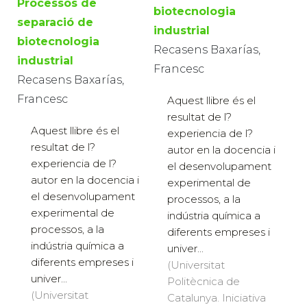
Processos de
biotecnologia
separació de
industrial
biotecnologia
Recasens Baxarías,
industrial
Francesc
Recasens Baxarías,
Francesc
Aquest llibre és el
resultat de l?
Aquest llibre és el
experiencia de l?
resultat de l?
autor en la docencia i
experiencia de l?
el desenvolupament
autor en la docencia i
experimental de
el desenvolupament
processos, a la
experimental de
indústria química a
processos, a la
diferents empreses i
indústria química a
univer...
diferents empreses i
(Universitat
univer...
Politècnica de
(Universitat
Catalunya. Iniciativa