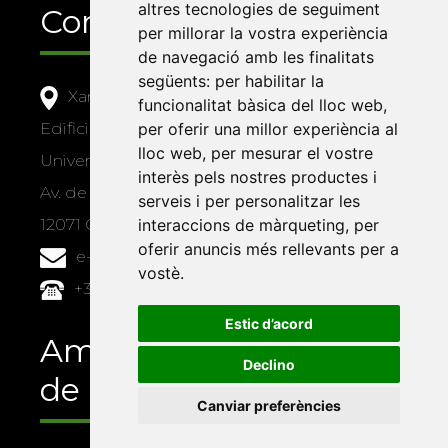
altres tecnologies de seguiment
Contacte
per millorar la vostra experiència
de navegació amb les finalitats
següents:
per habilitar la
Xarxa Vives d'Universitats
funcionalitat bàsica del lloc web
,
Edifici Àgora
per oferir una millor experiència al
lloc web
,
per mesurar el vostre
Universitat Jaume I, local 10
interès pels nostres productes i
Av. de Vicent Sos Baynat, s/n
serveis i per personalitzar les
12071 Castelló de la Plana
interaccions de màrqueting
,
per
oferir anuncis més rellevants per a
e-buc@vives.org
vostè
.
+34 964 72 89 93
Estic d’acord
Amb el suport
Declino
de
Canviar preferències