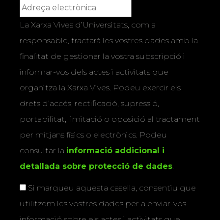
La Xarxa Vives d’Universitats, com a
responsable, tractarà les vostres dades amb la
finalitat de gestionar la vostra subscripció i
informar-vos dels actes i activitats que
organitza la Xarxa Vives. Podeu exercir els
drets d’accés, rectificació, supressió,
portabilitat, limitació o oposició al tractament
per mitjans físics o electrònics. Podeu
consultar la
informació addicional i
detallada sobre protecció de dades
.
Si marqueu aquesta casella, consentiu que
utilitzem les vostres dades per a enviar-vos
informació sobre els actes i activitats que