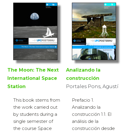
Analizando la
The Moon: The Next
construcción
International Space
Portales Pons, Agustí
Station
Prefacio 1.
This book stems from
Analizando la
the work carried out
construcción 1.1. El
by students during a
análisis de la
single semester of
construcción desde
the course Space