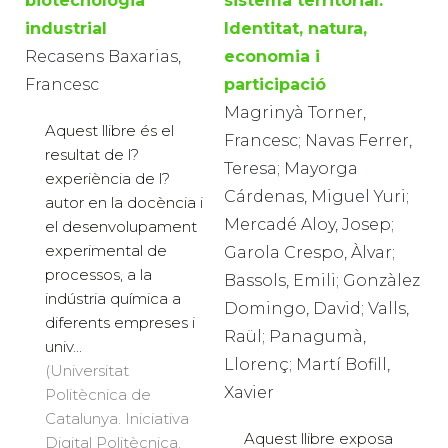
biotecnologia
sistema territorial.
industrial
Identitat, natura,
Recasens Baxarias,
economia i
Francesc
participació
Magrinyà Torner,
Aquest llibre és el
Francesc; Navas Ferrer,
resultat de l?
Teresa; Mayorga
experiència de l?
Cárdenas, Miguel Yuri;
autor en la docència i
Mercadé Aloy, Josep;
el desenvolupament
experimental de
Garola Crespo, Àlvar;
processos, a la
Bassols, Emili; Gonzàlez
indústria química a
Domingo, David; Valls,
diferents empreses i
Raül; Panagumà,
univ...
Llorenç; Martí Bofill,
(Universitat
Xavier
Politècnica de
Catalunya. Iniciativa
Aquest llibre exposa
Digital Politècnica,