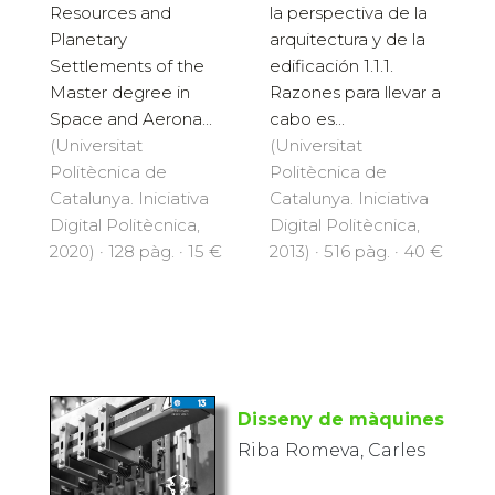
la perspectiva de la
Resources and
arquitectura y de la
Planetary
edificación 1.1.1.
Settlements of the
Razones para llevar a
Master degree in
cabo es...
Space and Aerona...
(Universitat
(Universitat
Politècnica de
Politècnica de
Catalunya. Iniciativa
Catalunya. Iniciativa
Digital Politècnica,
Digital Politècnica,
2013) · 516 pàg. · 40 €
2020) · 128 pàg. · 15 €
Disseny de màquines
Riba Romeva, Carles