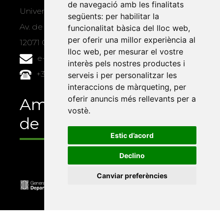
de navegació amb les finalitats
Universitat Jaume I, local 10
següents:
per habilitar la
Av. de Vicent Sos Baynat, s/n
funcionalitat bàsica del lloc web
,
per oferir una millor experiència al
12071 Castelló de la Plana
lloc web
,
per mesurar el vostre
e-buc@vives.org
interès pels nostres productes i
+34 964 72 89 93
serveis i per personalitzar les
interaccions de màrqueting
,
per
oferir anuncis més rellevants per a
Amb el suport
vostè
.
de
Estic d’acord
Declino
Canviar preferències