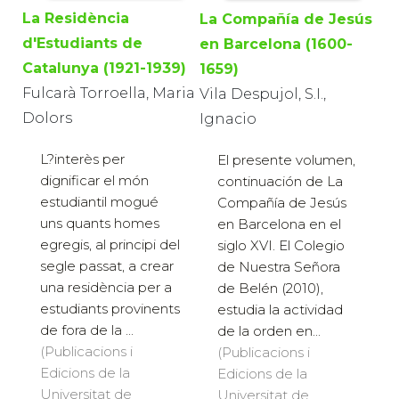
La Residència
La Compañía de Jesús
d'Estudiants de
en Barcelona (1600-
Catalunya (1921-1939)
1659)
Fulcarà Torroella, Maria
Vila Despujol, S.I.,
Dolors
Ignacio
L?interès per
El presente volumen,
dignificar el món
continuación de La
estudiantil mogué
Compañía de Jesús
uns quants homes
en Barcelona en el
egregis, al principi del
siglo XVI. El Colegio
segle passat, a crear
de Nuestra Señora
una residència per a
de Belén (2010),
estudiants provinents
estudia la actividad
de fora de la ...
de la orden en...
(Publicacions i
(Publicacions i
Edicions de la
Edicions de la
Universitat de
Universitat de