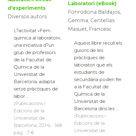
Laboratori (eBook)
d'experiments
Fonrodona Baldajos,
Diversos autors
Gemma; Centellas
Masuet, Francesc
L?activitat «Fem
química al laboratori»,
Aquest llibre recull els
una iniciativa d?un
guions de les
grup de professors
pràctiques de
de la Facultat de
laboratori que els
Química de la
estudiants de
Universitat de
secundària poden fer
Barcelona, adapta
a la Facultat de
setze pràctiques de
Química de la
labor...
Universitat de
(Publicacions i
Barcelona dins les ...
Edicions de la
(Publicacions i
Universitat de
Edicions de la
Barcelona, 2014) · 168
Universitat de
pàg. · 7 €