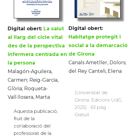
Digital obert:
Digital obert:
La salut
Habitatge protegit i
al llarg del cicle vital
social a la demarcació
des de la perspectiva
de Girona
infermera centrada en
Canals Ametller, Dolors;
la persona
del Rey Canteli, Elena
Malagón-Aguilera,
Carmen; Reig-Garcia,
Glòria; Roqueta-
(Universitat de
Vall·llosera, Marta
Girona. Edicions UdG,
2025) · 63 pàg. ·
Aquesta publicació,
Gratuït
fruit de la
col·laboració del
professorat de la