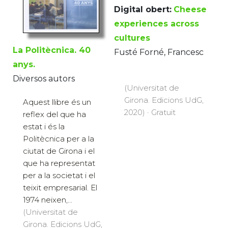
Digital obert:
Cheese
experiences across
cultures
La Politècnica. 40
Fusté Forné, Francesc
anys.
Diversos autors
(Universitat de
Girona. Edicions UdG,
Aquest llibre és un
2020) · Gratuït
reflex del que ha
estat i és la
Politècnica per a la
ciutat de Girona i el
que ha representat
per a la societat i el
teixit empresarial. El
1974 neixen,...
(Universitat de
Girona. Edicions UdG,