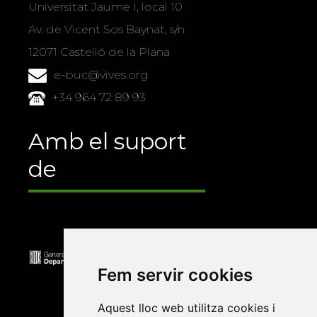
Universitat Jaume I, local 10
Av. de Vicent Sos Baynat, s/n
12071 Castelló de la Plana
e-buc@vives.org
+34 964 72 89 93
Amb el suport
de
Fem servir cookies
Aquest lloc web utilitza cookies i