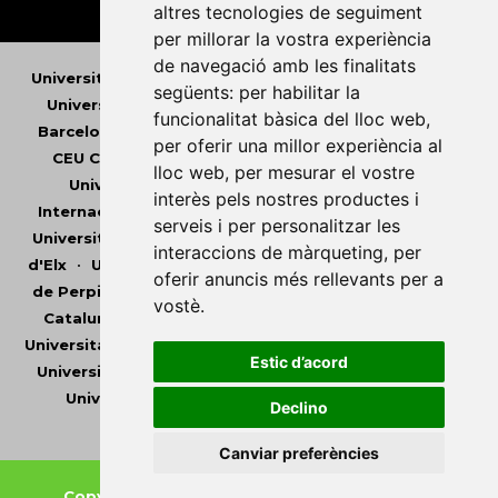
altres tecnologies de seguiment
per millorar la vostra experiència
de navegació amb les finalitats
Universitat Abat Oliba CEU
•
Universitat d'Alacant
•
següents:
per habilitar la
Universitat d'Andorra
•
Universitat Autònoma de
funcionalitat bàsica del lloc web
,
Barcelona
•
Universitat de Barcelona
•
Universitat
per oferir una millor experiència al
CEU Cardenal Herrera
•
Universitat de Girona
•
lloc web
,
per mesurar el vostre
Universitat de les Illes Balears
•
Universitat
interès pels nostres productes i
Internacional de Catalunya
•
Universitat Jaume I
•
serveis i per personalitzar les
Universitat de Lleida
•
Universitat Miguel Hernández
interaccions de màrqueting
,
per
d'Elx
•
Universitat Oberta de Catalunya
•
Universitat
oferir anuncis més rellevants per a
de Perpinyà Via Domitia
•
Universitat Politècnica de
vostè
.
Catalunya
•
Universitat Politècnica de València
•
Universitat Pompeu Fabra
•
Universitat Ramon Llull
•
Estic d’acord
Universitat Rovira i Virgili
•
Universitat de Sàsser
•
Universitat de València
•
Universitat de Vic -
Declino
Universitat Central de Catalunya
Canviar preferències
Copyright © 2026
-
Xarxa Vives d'Universitats