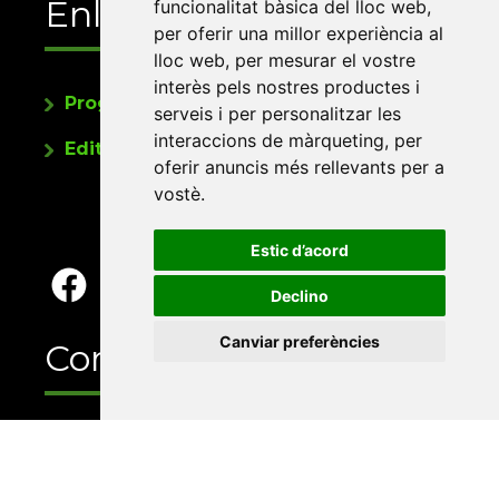
Enllaços
funcionalitat bàsica del lloc web
,
per oferir una millor experiència al
lloc web
,
per mesurar el vostre
interès pels nostres productes i
Programa de publicacions
serveis i per personalitzar les
interaccions de màrqueting
,
per
Editorials universitàries a Twitter
oferir anuncis més rellevants per a
vostè
.
Estic d’acord
Declino
Canviar preferències
Contacte
Xarxa Vives d'Universitats
Edifici Àgora