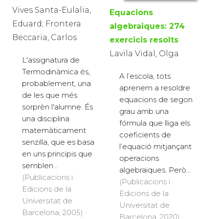
Vives Santa-Eulalia,
Equacions
Eduard; Frontera
algebraiques: 274
Beccaria, Carlos
exercicis resolts
Lavila Vidal, Olga
L'assignatura de
Termodinàmica és,
A l’escola, tots
probablement, una
aprenem a resoldre
de les que més
equacions de segon
sorprèn l'alumne. És
grau amb una
una disciplina
fórmula que lliga els
matemàticament
coeficients de
senzilla, que es basa
l’equació mitjançant
en uns principis que
operacions
semblen...
algebraiques. Però...
(Publicacions i
(Publicacions i
Edicions de la
Edicions de la
Universitat de
Universitat de
Barcelona, 2005) ·
Barcelona, 2020) ·