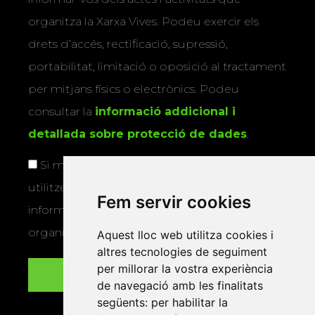
organitza la Xarxa Vives. Podeu exercir els
drets d’accés, rectificació, supressió,
portabilitat, limitació o oposició al tractament
per mitjans físics o electrònics. Podeu
consultar la
informació addicional i
detallada sobre protecció de dades
.
Si marqueu aquesta casella, consentiu que
utilitzem les vostres dades per a enviar-vos
Fem servir cookies
informació sobre els actes i activitats que
organitza la Xarxa Vives.
Aquest lloc web utilitza cookies i
altres tecnologies de seguiment
per millorar la vostra experiència
de navegació amb les finalitats
següents:
per habilitar la