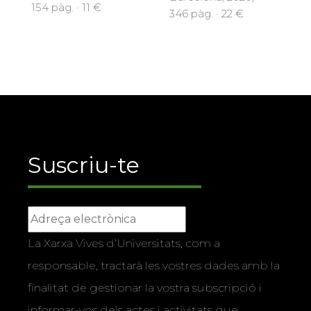
154 pàg. · 11 €
346 pàg. · 22 €
Suscriu-te
La Xarxa Vives d’Universitats, com a
responsable, tractarà les vostres dades amb la
finalitat de gestionar la vostra subscripció i
informar-vos dels actes i activitats que