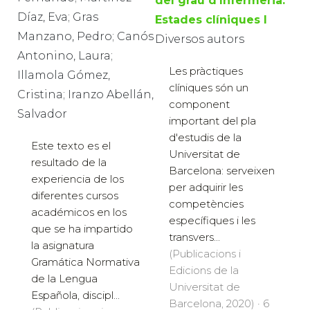
del grau d'Infermeria.
Díaz, Eva; Gras
Estades clíniques I
Manzano, Pedro; Canós
Diversos autors
Antonino, Laura;
Les pràctiques
Illamola Gómez,
clíniques són un
Cristina; Iranzo Abellán,
component
Salvador
important del pla
d'estudis de la
Este texto es el
Universitat de
resultado de la
Barcelona: serveixen
experiencia de los
per adquirir les
diferentes cursos
competències
académicos en los
específiques i les
que se ha impartido
transvers...
la asignatura
(Publicacions i
Gramática Normativa
Edicions de la
de la Lengua
Universitat de
Española, discipl...
Barcelona, 2020) · 6