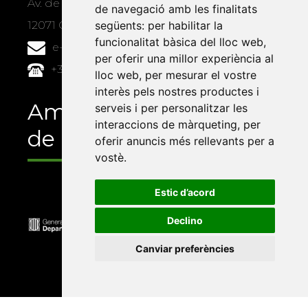
Av. de Vicent Sos Baynat, s/n
de navegació amb les finalitats
següents:
per habilitar la
12071 Castelló de la Plana
funcionalitat bàsica del lloc web
,
e-buc@vives.org
per oferir una millor experiència al
+34 964 72 89 93
lloc web
,
per mesurar el vostre
interès pels nostres productes i
Amb el suport
serveis i per personalitzar les
interaccions de màrqueting
,
per
de
oferir anuncis més rellevants per a
vostè
.
Estic d’acord
Declino
Canviar preferències