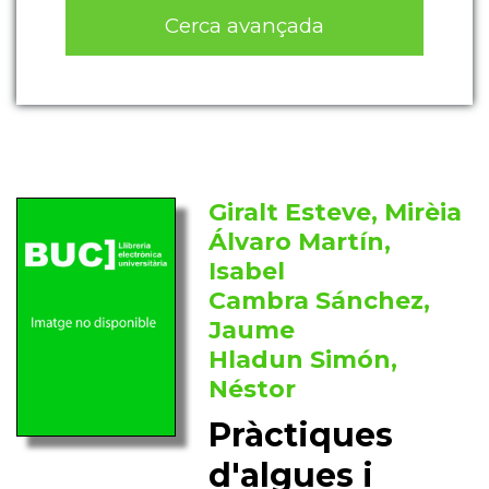
Cerca avançada
Giralt Esteve, Mirèia
Álvaro Martín,
Isabel
Cambra Sánchez,
Jaume
Hladun Simón,
Néstor
Pràctiques
d'algues i