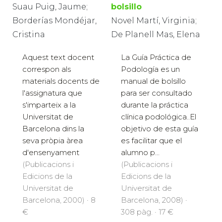
Suau Puig, Jaume;
bolsillo
Borderías Mondéjar,
Novel Martí, Virginia;
Cristina
De Planell Mas, Elena
Aquest text docent
La Guía Práctica de
correspon als
Podología es un
materials docents de
manual de bolsillo
l'assignatura que
para ser consultado
s'imparteix a la
durante la práctica
Universitat de
clínica podológica..El
Barcelona dins la
objetivo de esta guía
seva pròpia àrea
es facilitar que el
d'ensenyament
alumno p...
(Publicacions i
(Publicacions i
Edicions de la
Edicions de la
Universitat de
Universitat de
Barcelona, 2000) · 8
Barcelona, 2008) ·
€
308 pàg. · 17 €