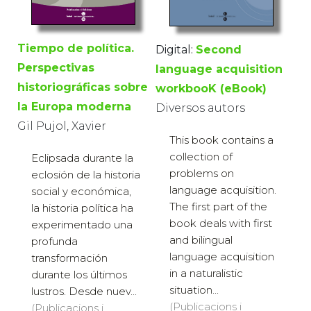
Tiempo de política.
Digital:
Second
Perspectivas
language acquisition
historiográficas sobre
workbooK (eBook)
la Europa moderna
Diversos autors
Gil Pujol, Xavier
This book contains a
collection of
Eclipsada durante la
problems on
eclosión de la historia
language acquisition.
social y económica,
The first part of the
la historia política ha
book deals with first
experimentado una
and bilingual
profunda
language acquisition
transformación
in a naturalistic
durante los últimos
situation...
lustros. Desde nuev...
(Publicacions i
(Publicacions i