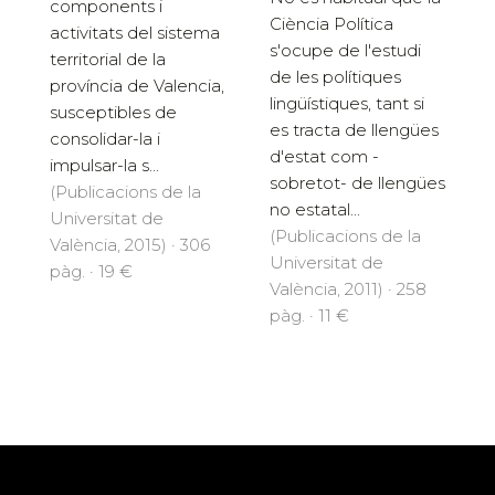
components i
Ciència Política
activitats del sistema
s'ocupe de l'estudi
territorial de la
de les polítiques
província de Valencia,
lingüístiques, tant si
susceptibles de
es tracta de llengües
consolidar-la i
d'estat com -
impulsar-la s...
sobretot- de llengües
(Publicacions de la
no estatal...
Universitat de
(Publicacions de la
València, 2015) · 306
Universitat de
pàg. · 19 €
València, 2011) · 258
pàg. · 11 €