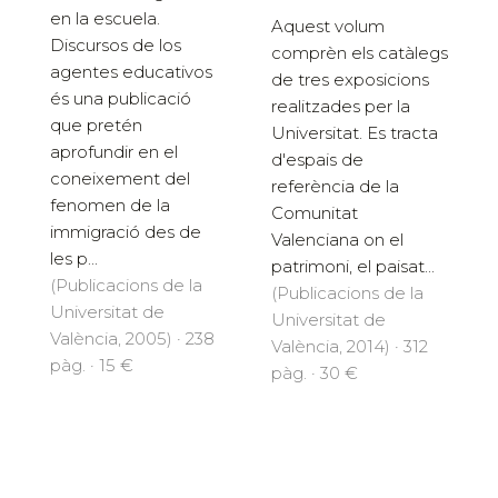
en la escuela.
Aquest volum
Discursos de los
comprèn els catàlegs
agentes educativos
de tres exposicions
és una publicació
realitzades per la
que pretén
Universitat. Es tracta
aprofundir en el
d'espais de
coneixement del
referència de la
fenomen de la
Comunitat
immigració des de
Valenciana on el
les p...
patrimoni, el paisat...
(Publicacions de la
(Publicacions de la
Universitat de
Universitat de
València, 2005) · 238
València, 2014) · 312
pàg. · 15 €
pàg. · 30 €