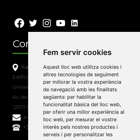
Contacte
Fem servir cookies
Aquest lloc web utilitza cookies i
Xarxa Vives d'Universitats
altres tecnologies de seguiment
Edifici Àgora
per millorar la vostra experiència
Universitat Jaume I, local 10
de navegació amb les finalitats
següents:
per habilitar la
Av. de Vicent Sos Baynat, s/n
funcionalitat bàsica del lloc web
,
12071 Castelló de la Plana
per oferir una millor experiència al
e-buc@vives.org
lloc web
,
per mesurar el vostre
interès pels nostres productes i
+34 964 72 89 93
serveis i per personalitzar les