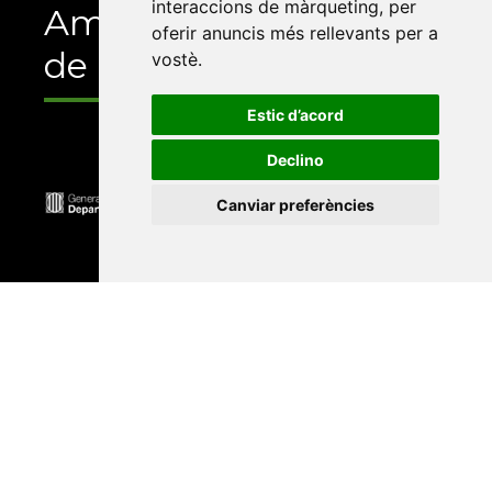
interaccions de màrqueting
,
per
Amb el suport
oferir anuncis més rellevants per a
de
vostè
.
Estic d’acord
Declino
Canviar preferències
Universitat Abat Oliba CEU
•
Universitat d'Alacant
•
Universitat d'Andorra
•
Universitat Autònoma de
Barcelona
•
Universitat de Barcelona
•
Universitat
CEU Cardenal Herrera
•
Universitat de Girona
•
Universitat de les Illes Balears
•
Universitat