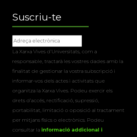
Suscriu-te
La Xarxa Vives d’Universitats, com a
responsable, tractarà les vostres dades amb la
finalitat de gestionar la vostra subscripció i
informar-vos dels actes i activitats que
organitza la Xarxa Vives. Podeu exercir els
drets d’accés, rectificació, supressió,
portabilitat, limitació o oposició al tractament
per mitjans físics o electrònics. Podeu
consultar la
informació addicional i