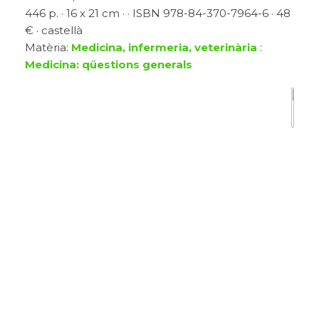
446 p. · 16 x 21 cm · · ISBN 978-84-370-7964-6 · 48
€ · castellà
Matèria:
Medicina, infermeria, veterinària
:
Medicina: qüestions generals