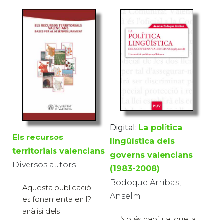
Digital:
La política
Els recursos
lingüística dels
territorials valencians
governs valencians
Diversos autors
(1983-2008)
Bodoque Arribas,
Aquesta publicació
Anselm
es fonamenta en l?
anàlisi dels
No és habitual que la