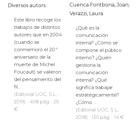
Cuenca Fontbona, Joan;
Diversos autors
Verazzi, Laura
Este libro recoge los
trabajos de distintos
¿Qué es la
autores que en 2004
comunicación
(cuando se
interna? ¿Cómo se
conmemoró el 20.º
compone el público
aniversario de la
interno? ¿Quién
muerte de Michel
gestiona la
Foucault) se valieron
comunicación
del pensamiento del
interna? ¿Qué
fil...
significa trabajar
(Editorial UOC, S.L.,
estratégicamente?
2019) · 408 pàg. · 25
¿Cómo ...
€
(Editorial UOC, S.L.,
2018) · 130 pàg. · 14 €