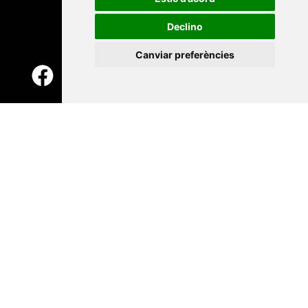
Declino
Canviar preferències
Contacte
Xarxa Vives d'Universitats
Edifici Àgora
Universitat Jaume I, local 10
Av. de Vicent Sos Baynat, s/n
12071 Castelló de la Plana
e-buc@vives.org
+34 964 72 89 93