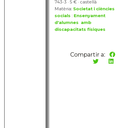
743-3 · 5 € · castellà
Matèria:
Societat i ciències
socials
:
Ensenyament
d'alumnes amb
discapacitats físiques
Compartir a: