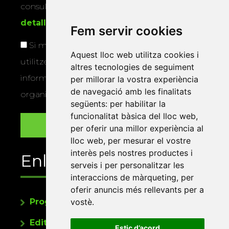
consultar la
informació addicional i
detallada sobre protecció de dades
.
Fem servir cookies
Si marqueu aquesta casella, consentiu que
Aquest lloc web utilitza cookies i
utilitzem les vostres dades per a enviar-vos
altres tecnologies de seguiment
informació sobre els actes i activitats que
per millorar la vostra experiència
de navegació amb les finalitats
organitza la Xarxa Vives.
següents:
per habilitar la
funcionalitat bàsica del lloc web
,
per oferir una millor experiència al
lloc web
,
per mesurar el vostre
interès pels nostres productes i
Enllaços
serveis i per personalitzar les
interaccions de màrqueting
,
per
oferir anuncis més rellevants per a
Programa de publicacions
vostè
.
Editorials universitàries a Twitter
Estic d’acord