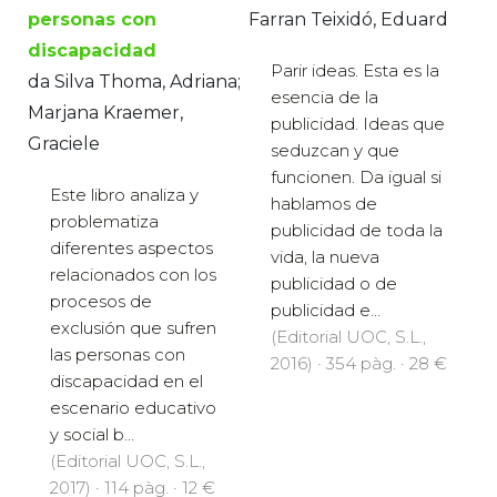
personas con
Farran Teixidó, Eduard
discapacidad
Parir ideas. Esta es la
da Silva Thoma, Adriana;
esencia de la
Marjana Kraemer,
publicidad. Ideas que
Graciele
seduzcan y que
funcionen. Da igual si
Este libro analiza y
hablamos de
problematiza
publicidad de toda la
diferentes aspectos
vida, la nueva
relacionados con los
publicidad o de
procesos de
publicidad e...
exclusión que sufren
(Editorial UOC, S.L.,
las personas con
2016) · 354 pàg. · 28 €
discapacidad en el
escenario educativo
y social b...
(Editorial UOC, S.L.,
2017) · 114 pàg. · 12 €