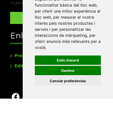
organitza la Xarxa Vives.
funcionalitat bàsica del lloc web
,
per oferir una millor experiència al
lloc web
,
per mesurar el vostre
interès pels nostres productes i
serveis i per personalitzar les
Enllaços
interaccions de màrqueting
,
per
oferir anuncis més rellevants per a
vostè
.
Programa de publicacions
Estic d’acord
Editorials universitàries a Twitter
Declino
Canviar preferències