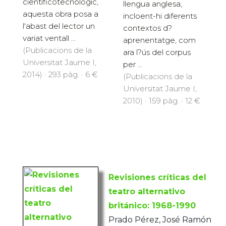
cientificotecnològic,
llengua anglesa,
aquesta obra posa a
incloent-hi diferents
l'abast del lector un
contextos d?
variat ventall ...
aprenentatge, com
(Publicacions de la
ara l?ús del corpus
Universitat Jaume I,
per ...
2014) · 293 pàg. · 6 €
(Publicacions de la
Universitat Jaume I,
2010) · 159 pàg. · 12 €
Revisiones críticas del
teatro alternativo
británico: 1968-1990
Prado Pérez, José Ramón