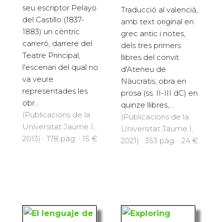
seu escriptor Pelayo
Traducció al valencià,
del Castillo (1837-
amb text original en
1883) un cèntric
grec antic i notes,
carreró, darrere del
dels tres primers
Teatre Principal,
llibres del convit
l'escenari del qual no
d'Ateneu de
va veure
Nàucratis, obra en
representades les
prosa (ss. II-III dC) en
obr...
quinze llibres,...
(Publicacions de la
(Publicacions de la
Universitat Jaume I,
Universitat Jaume I,
2013) · 178 pàg. · 15 €
2021) · 353 pàg. · 24 €