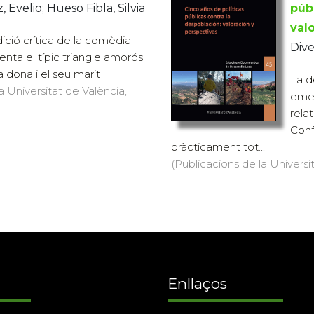
Evelio; Hueso Fibla, Silvia
púb
val
edició crítica de la comèdia
Dive
nta el típic triangle amorós
a dona i el seu marit
La d
a Universitat de València,
emer
rela
Conf
pràcticament tot...
(Publicacions de la Universit
Enllaços