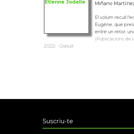
Miñano Martínez, 
El volum recull l'
Eugène, que prese
entre un retor, un
(Publicacions de l
2022) · Gratuït
Suscriu-te