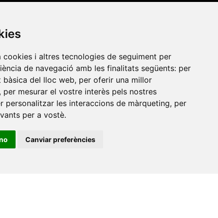
Xarxa Vives d'Universitats
Edifici Àgora
kies
Universitat Jaume I, local 10
es a
a cookies i altres tecnologies de seguiment per
Av. de Vicent Sos Baynat, s/n
riència de navegació amb les finalitats següents:
per
12071 Castelló de la Plana
at bàsica del lloc web
,
per oferir una millor
e-buc@vives.org
,
per mesurar el vostre interès pels nostres
er personalitzar les interaccions de màrqueting
,
per
+34 964 72 89 93
evants per a vostè
.
Amb el suport
ino
Canviar preferències
de