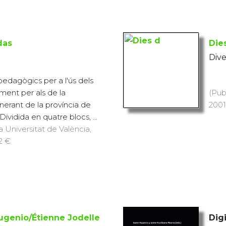
das
Die
Dive
pedagògics per a l'ús dels
ment per als de la
(Pub
tinerant de la província de
2001
Dividida en quatre blocs, ...
a Universitat de València,
12 €
ugenio/Étienne Jodelle
Digi