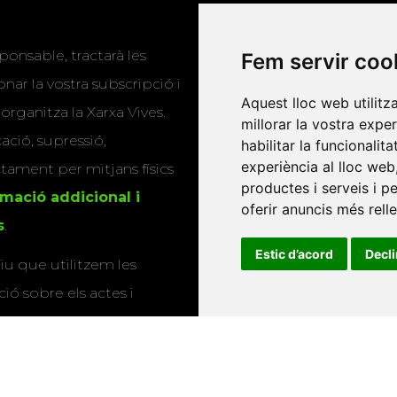
Programa de
ponsable, tractarà les
Fem servir coo
publicacions
nar la vostra subscripció i
Editorials universitàri
Aquest lloc web utilitz
 organitza la Xarxa Vives.
millorar la vostra expe
Twitter
cació, supressió,
habilitar la funcionalit
experiència al lloc web
actament per mitjans físics
productes i serveis i p
rmació addicional i
oferir anuncis més rell
s
.
Estic d’acord
Decl
u que utilitzem les
ió sobre els actes i