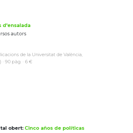
s d'ensalada
rsos autors
licacions de la Universitat de València,
) · 90 pàg. · 6 €
tal obert:
Cinco años de políticas