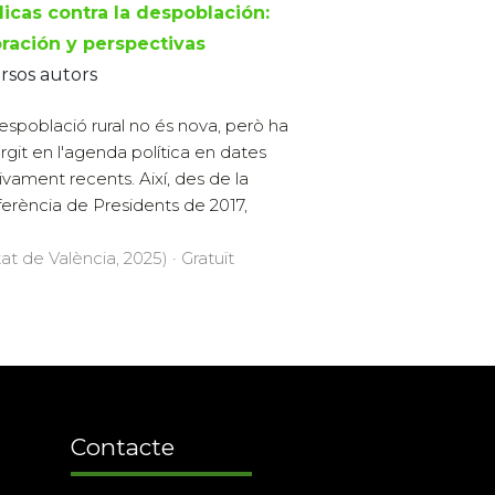
licas contra la despoblación:
oración y perspectivas
rsos autors
espoblació rural no és nova, però ha
git en l'agenda política en dates
tivament recents. Així, des de la
erència de Presidents de 2017,
at de València, 2025) · Gratuït
Contacte