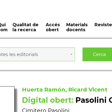
Qui
Qualitat de
Accés
Materials
Reviste
som
la recerca
obert
docents
Cerca
tes les editorials
Huerta Ramón, Ricard Vicent
Digital obert:
Pasolini
Cimitero Pasolini