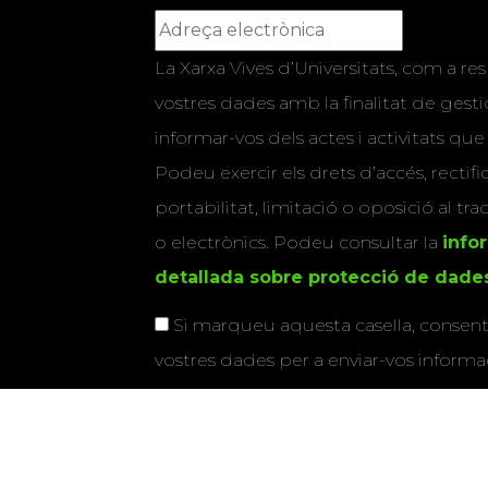
La Xarxa Vives d’Universitats, com a res
vostres dades amb la finalitat de gestio
informar-vos dels actes i activitats que
Podeu exercir els drets d’accés, rectifi
portabilitat, limitació o oposició al tr
o electrònics. Podeu consultar la
info
detallada sobre protecció de dade
Si marqueu aquesta casella, consenti
vostres dades per a enviar-vos informac
activitats que organitza la Xarxa Vives.