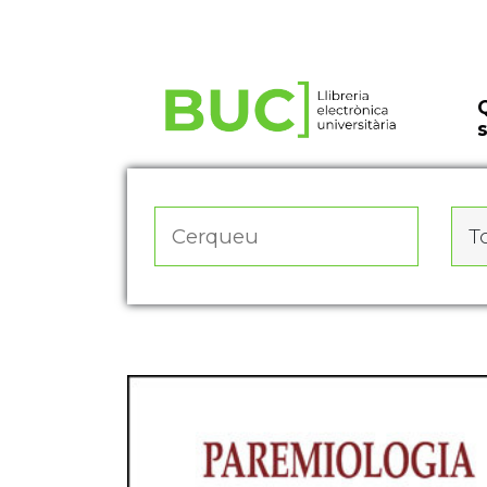
Actualitza les preferències de les cookies
To