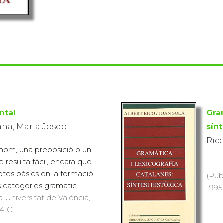
ntal
Gram
na, Maria Josep
sínt
Rico
 nom, una preposició o un
 resulta fàcil, encara que
tes bàsics en la formació
(Pub
s categories gramatic...
1995)
a Universitat de València,
14 €