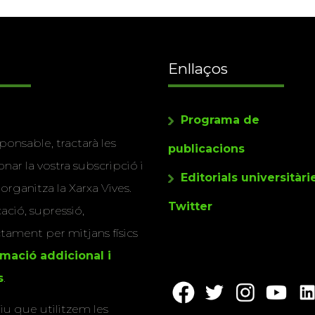
Enllaços
Programa de
ponsable, tractarà les
publicacions
nar la vostra subscripció i
Editorials universitàri
 organitza la Xarxa Vives.
Twitter
cació, supressió,
actament per mitjans físics
rmació addicional i
s
.
u que utilitzem les