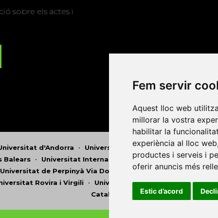
ió sobre els actes i
Fem servir coo
Aquest lloc web utilitz
millorar la vostra expe
habilitar la funcionalit
experiència al lloc web
Universitat d'Andorra
•
Universitat Autònoma de Barcelona
productes i serveis i p
es Balears
•
Universitat Internacional de Catalunya
•
Univers
oferir anuncis més rell
Universitat de Perpinyà Via Domitia
•
Universitat Politècni
niversitat Rovira i Virgili
•
Universitat de Sàsser
•
Universita
Estic d’acord
Decl
Catalunya