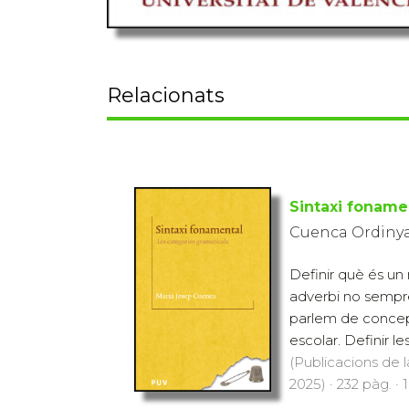
Relacionats
Sintaxi foname
Cuenca Ordinya
Definir què és un
adverbi no sempre
parlem de concep
escolar. Definir le
(Publicacions de l
2025) · 232 pàg. · 