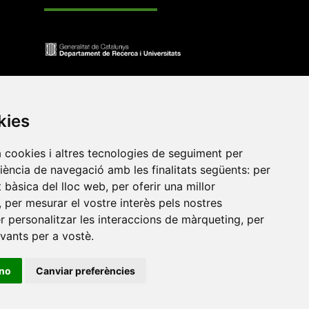
kies
a cookies i altres tecnologies de seguiment per
riència de navegació amb les finalitats següents:
per
at bàsica del lloc web
,
per oferir una millor
,
per mesurar el vostre interès pels nostres
•
Universitat de Barcelona
•
Universitat CEU Cardenal
er personalitzar les interaccions de màrqueting
,
per
itat Jaume I
•
Universitat de Lleida
•
Universitat Miguel
evants per a vostè
.
ca de Catalunya
•
Universitat Politècnica de València
•
t de València
•
Universitat de Vic - Universitat Central de
ino
Canviar preferències