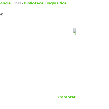
lència
, 1990 ·
Biblioteca Lingüísitica
 €
Comprar