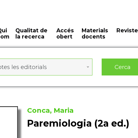
Qui
Qualitat de
Accés
Materials
Reviste
som
la recerca
obert
docents
Cerca
tes les editorials
Conca, Maria
Paremiologia (2a ed.)