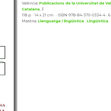
València:
Publicacions de la Universitat de Va
Catalana
, 3
118 p. · 14 x 21 cm · · ISBN 978-84-370-0334-4 · 6
Matèria:
Llenguatge i lingüística
:
Lingüística