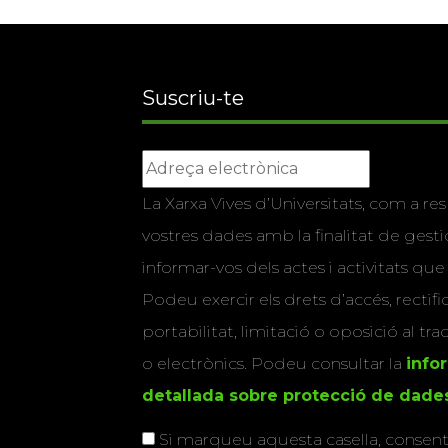
Suscriu-te
La Xarxa Vives d’Universitats, com a res
vostres dades amb la finalitat de gestio
informar-vos dels actes i activitats que
Podeu exercir els drets d’accés, rectifi
portabilitat, limitació o oposició al tr
o electrònics. Podeu consultar la
info
detallada sobre protecció de dade
Si marqueu aquesta casella, consenti