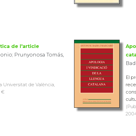
ica de l'article
Apo
tonio; Prunyonosa Tomás,
cat
Badi
El p
a Universitat de València,
rece
6 €
cons
cultu
(Pub
2004