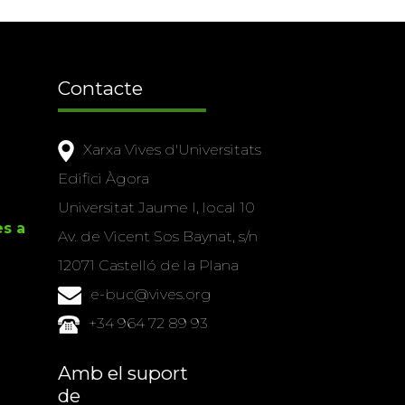
Contacte
Xarxa Vives d'Universitats
Edifici Àgora
Universitat Jaume I, local 10
es a
Av. de Vicent Sos Baynat, s/n
12071 Castelló de la Plana
e-buc@vives.org
+34 964 72 89 93
Amb el suport
de