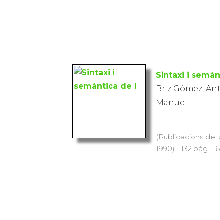
Sintaxi i semànt
Briz Gómez, An
Manuel
(Publicacions de l
1990) · 132 pàg. · 