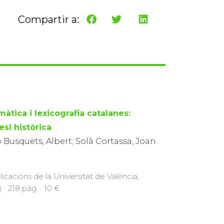
Compartir a:
àtica i lexicografia catalanes:
esi històrica
 Busquets, Albert; Solà Cortassa, Joan
licacions de la Universitat de València,
 · 218 pàg. · 10 €