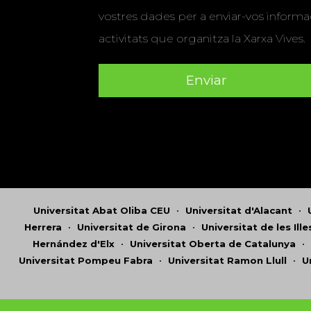
vostres dades per a enviar-vos informac
activitats que organitza la Xarxa Vives.
Universitat Abat Oliba CEU
•
Universitat d'Alacant
•
Herrera
•
Universitat de Girona
•
Universitat de les Ill
Hernández d'Elx
•
Universitat Oberta de Catalunya
•
Universitat Pompeu Fabra
•
Universitat Ramon Llull
•
U