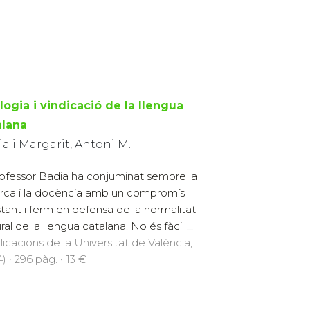
logia i vindicació de la llengua
alana
a i Margarit, Antoni M.
rofessor Badia ha conjuminat sempre la
rca i la docència amb un compromís
tant i ferm en defensa de la normalitat
ral de la llengua catalana. No és fàcil ...
licacions de la Universitat de València,
) · 296 pàg. · 13 €