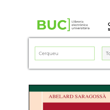
Actualitza les preferències de les cookies
To