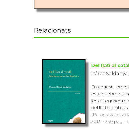
Relacionats
Del llatí al cata
Pérez Saldanya
En aquest llibre 
estudi sobre els ca
les categories mo
del llatí fins al cata
(Publicacions de l
2013) · 330 pàg. · 