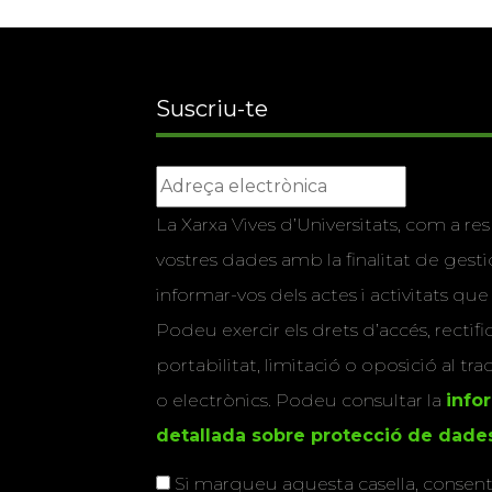
Suscriu-te
La Xarxa Vives d’Universitats, com a res
vostres dades amb la finalitat de gestio
informar-vos dels actes i activitats que
Podeu exercir els drets d’accés, rectifi
portabilitat, limitació o oposició al tr
o electrònics. Podeu consultar la
info
detallada sobre protecció de dade
Si marqueu aquesta casella, consenti