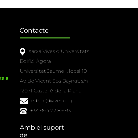
Contacte
Xarxa Vives d'Universitats
Edifici Àgora
Universitat Jaume I, local 10
es a
Av. de Vicent Sos Baynat, s/n
12071 Castelló de la Plana
e-buc@vives.org
+34 964 72 89 93
Amb el suport
de