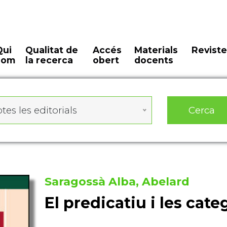
Qui
Qualitat de
Accés
Materials
Reviste
som
la recerca
obert
docents
Cerca
tes les editorials
Saragossà Alba, Abelard
El predicatiu i les cat