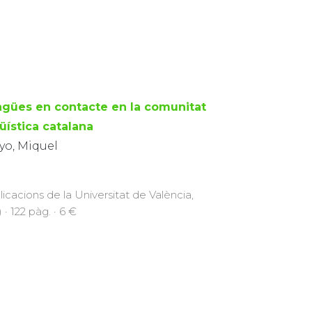
ngües en contacte en la comunitat
üística catalana
yo, Miquel
licacions de la Universitat de València,
 · 122 pàg. · 6 €