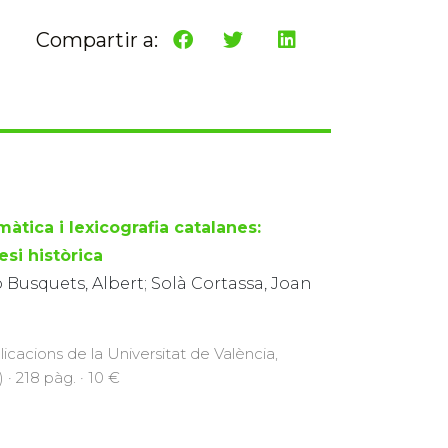
Compartir a:
àtica i lexicografia catalanes:
esi històrica
 Busquets, Albert; Solà Cortassa, Joan
licacions de la Universitat de València,
 · 218 pàg. · 10 €