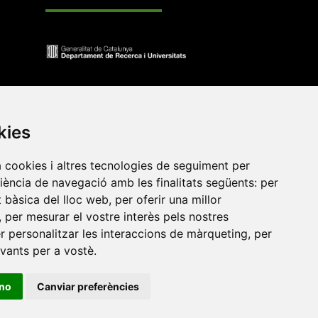
kies
a cookies i altres tecnologies de seguiment per
riència de navegació amb les finalitats següents:
per
at bàsica del lloc web
,
per oferir una millor
,
per mesurar el vostre interès pels nostres
•
Universitat de Barcelona
•
Universitat CEU Cardenal
er personalitzar les interaccions de màrqueting
,
per
itat Jaume I
•
Universitat de Lleida
•
Universitat Miguel
evants per a vostè
.
ca de Catalunya
•
Universitat Politècnica de València
•
t de València
•
Universitat de Vic - Universitat Central de
ino
Canviar preferències