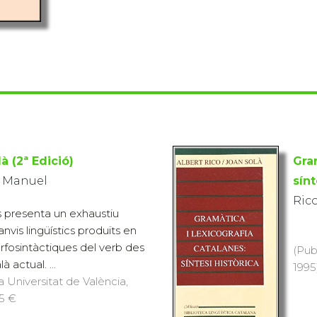
là (2ª Edició)
Gram
, Manuel
sínt
Rico
es presenta un exhaustiu
nvis lingüístics produïts en
rfosintàctiques del verb des
(Pub
là actual. ...
1995)
a Universitat de València,
15 €