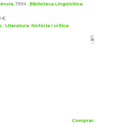
lència
, 1994 ·
Biblioteca Lingüísitica
0 €
s
:
Literatura: història i crítica
Comprar