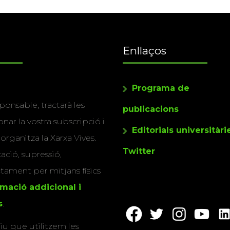
Enllaços
Programa de
ponsable, tractarà les
publicacions
nar la vostra subscripció i
Editorials universitàri
 organitza la Xarxa Vives.
Twitter
cació, supressió,
actament per mitjans físics
rmació addicional i
s
.
u que utilitzem les