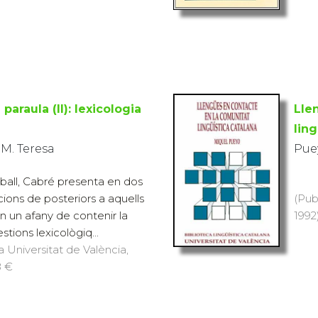
 paraula (II): lexicologia
Lle
ling
 M. Teresa
Pue
ball, Cabré presenta en dos
ions de posteriors a aquells
(Pub
n un afany de contenir la
1992)
stions lexicològiq...
a Universitat de València,
8 €