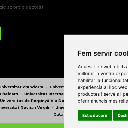
ió sobre els actes i
Fem servir coo
Aquest lloc web utilitz
millorar la vostra expe
habilitar la funcionalit
experiència al lloc web
Universitat d'Andorra
•
Universitat Autònoma de Barcelona
productes i serveis i p
es Balears
•
Universitat Internacional de Catalunya
•
Univers
oferir anuncis més rell
Universitat de Perpinyà Via Domitia
•
Universitat Politècni
niversitat Rovira i Virgili
•
Universitat de Sàsser
•
Universita
Catalunya
Estic d’acord
Decl