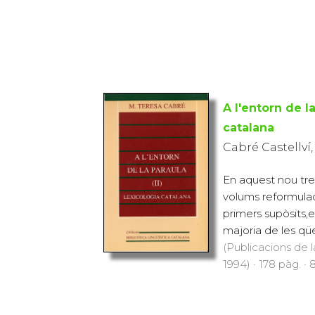
A l'entorn de la
catalana
Cabré Castellví,
En aquest nou tre
volums reformulac
primers supòsits,e
majoria de les qüe
(Publicacions de l
1994) · 178 pàg. · 