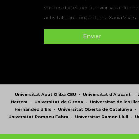
vostres dades per a enviar-vos informac
activitats que organitza la Xarxa Vives.
Universitat Abat Oliba CEU
•
Universitat d'Alacant
•
Herrera
•
Universitat de Girona
•
Universitat de les Ill
Hernández d'Elx
•
Universitat Oberta de Catalunya
•
Universitat Pompeu Fabra
•
Universitat Ramon Llull
•
U