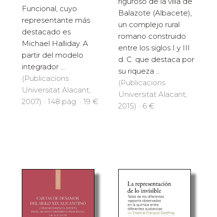
riguroso de la villa de
Funcional, cuyo
Balazote (Albacete),
representante más
un complejo rural
destacado es
romano construido
Michael Halliday. A
entre los siglos I y III
partir del modelo
d. C. que destaca por
integrador ...
su riqueza ...
(Publicacions
(Publicacions
Universitat Alacant,
Universitat Alacant,
2007) · 148 pàg. · 19 €
2015) · 6 €