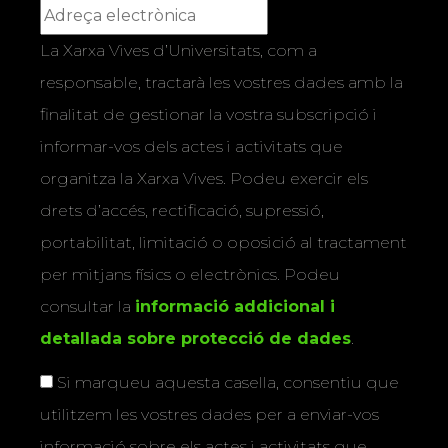
La Xarxa Vives d’Universitats, com a
responsable, tractarà les vostres dades amb la
finalitat de gestionar la vostra subscripció i
informar-vos dels actes i activitats que
organitza la Xarxa Vives. Podeu exercir els
drets d’accés, rectificació, supressió,
portabilitat, limitació o oposició al tractament
per mitjans físics o electrònics. Podeu
consultar la
informació addicional i
detallada sobre protecció de dades
.
Si marqueu aquesta casella, consentiu que
utilitzem les vostres dades per a enviar-vos
informació sobre els actes i activitats que