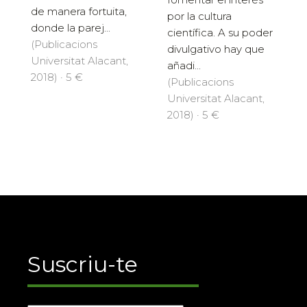
de manera fortuita,
por la cultura
donde la parej...
científica. A su poder
(Publicacions
divulgativo hay que
Universitat Alacant,
añadi...
2018) · 5 €
(Publicacions
Universitat Alacant,
2018) · 5 €
Suscriu-te