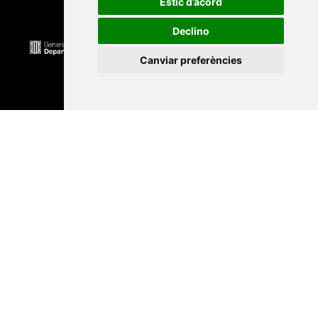
Estic d’acord
Declino
Canviar preferències
Universitat Abat Oliba CEU
•
Universitat d'Alacant
•
Universitat d'Andorra
•
Universitat Autònoma de
Barcelona
•
Universitat de Barcelona
•
Universitat
CEU Cardenal Herrera
•
Universitat de Girona
•
Universitat de les Illes Balears
•
Universitat
Internacional de Catalunya
•
Universitat Jaume I
•
Universitat de Lleida
•
Universitat Miguel Hernández
d'Elx
•
Universitat Oberta de Catalunya
•
Universitat
de Perpinyà Via Domitia
•
Universitat Politècnica de
Catalunya
•
Universitat Politècnica de València
•