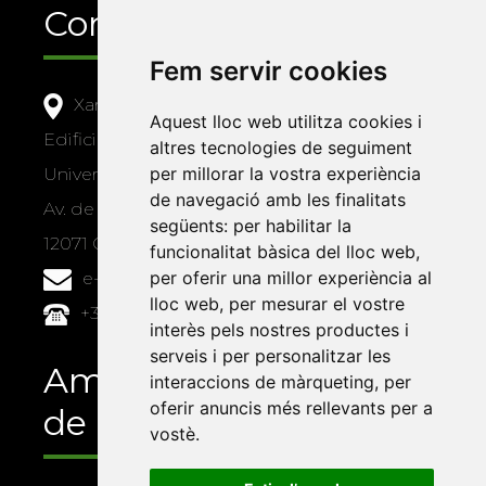
Contacte
Fem servir cookies
Xarxa Vives d'Universitats
Aquest lloc web utilitza cookies i
Edifici Àgora
altres tecnologies de seguiment
per millorar la vostra experiència
Universitat Jaume I, local 10
de navegació amb les finalitats
Av. de Vicent Sos Baynat, s/n
següents:
per habilitar la
12071 Castelló de la Plana
funcionalitat bàsica del lloc web
,
per oferir una millor experiència al
e-buc@vives.org
lloc web
,
per mesurar el vostre
+34 964 72 89 93
interès pels nostres productes i
serveis i per personalitzar les
Amb el suport
interaccions de màrqueting
,
per
oferir anuncis més rellevants per a
de
vostè
.