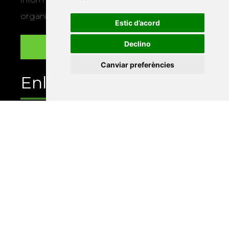
organitza la Xarxa Vives.
Estic d’acord
Declino
Canviar preferències
Enllaços
Programa de publicacions
Editorials universitàries a Twitter