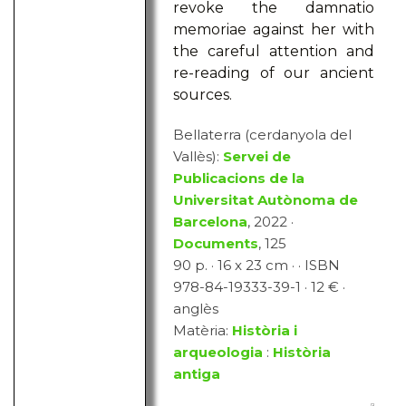
revoke the damnatio
memoriae against her with
the careful attention and
re-reading of our ancient
sources.
Bellaterra (cerdanyola del
Vallès):
Servei de
Publicacions de la
Universitat Autònoma de
Barcelona
, 2022 ·
Documents
, 125
90 p. · 16 x 23 cm · · ISBN
978-84-19333-39-1 · 12 € ·
anglès
Matèria:
Història i
arqueologia
:
Història
antiga