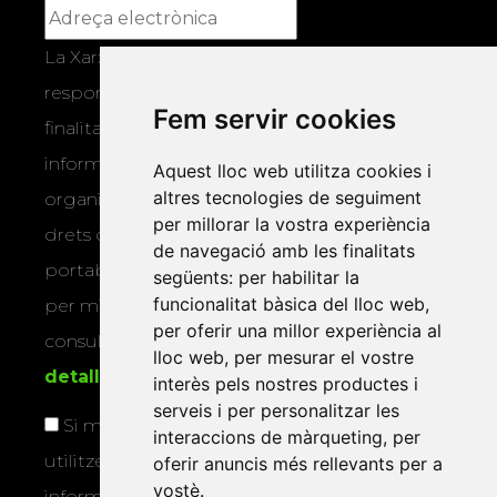
La Xarxa Vives d’Universitats, com a
responsable, tractarà les vostres dades amb la
Fem servir cookies
finalitat de gestionar la vostra subscripció i
informar-vos dels actes i activitats que
Aquest lloc web utilitza cookies i
altres tecnologies de seguiment
organitza la Xarxa Vives. Podeu exercir els
per millorar la vostra experiència
drets d’accés, rectificació, supressió,
de navegació amb les finalitats
portabilitat, limitació o oposició al tractament
següents:
per habilitar la
funcionalitat bàsica del lloc web
,
per mitjans físics o electrònics. Podeu
per oferir una millor experiència al
consultar la
informació addicional i
lloc web
,
per mesurar el vostre
detallada sobre protecció de dades
.
interès pels nostres productes i
serveis i per personalitzar les
Si marqueu aquesta casella, consentiu que
interaccions de màrqueting
,
per
utilitzem les vostres dades per a enviar-vos
oferir anuncis més rellevants per a
vostè
.
informació sobre els actes i activitats que