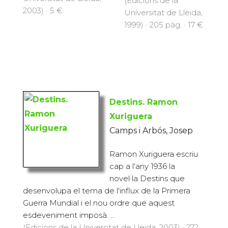
(Edicions de la
2003) · 5 €
Universitat de Lleida,
1999) · 205 pàg. · 17 €
Destins. Ramon
Xuriguera
Camps i Arbós, Josep
Ramon Xuriguera escriu
cap a l'any 1936 la
novel·la Destins que
desenvolupa el tema de l'influx de la Primera
Guerra Mundial i el nou ordre que aquest
esdeveniment imposà. ...
(Edicions de la Universitat de Lleida, 2003) · 272