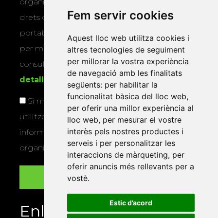
organitza la Xarxa Vives. Podeu exercir els
Fem servir cookies
drets d’accés, rectificació, supressió,
portabilitat, limitació o oposició al tractament
Aquest lloc web utilitza cookies i
per mitjans físics o electrònics. Podeu
altres tecnologies de seguiment
per millorar la vostra experiència
consultar la
informació addicional i
de navegació amb les finalitats
detallada sobre protecció de dades
.
següents:
per habilitar la
funcionalitat bàsica del lloc web
,
Si marqueu aquesta casella, consentiu que
per oferir una millor experiència al
utilitzem les vostres dades per a enviar-vos
lloc web
,
per mesurar el vostre
interès pels nostres productes i
informació sobre els actes i activitats que
serveis i per personalitzar les
organitza la Xarxa Vives.
interaccions de màrqueting
,
per
oferir anuncis més rellevants per a
vostè
.
Estic d’acord
Enllaços