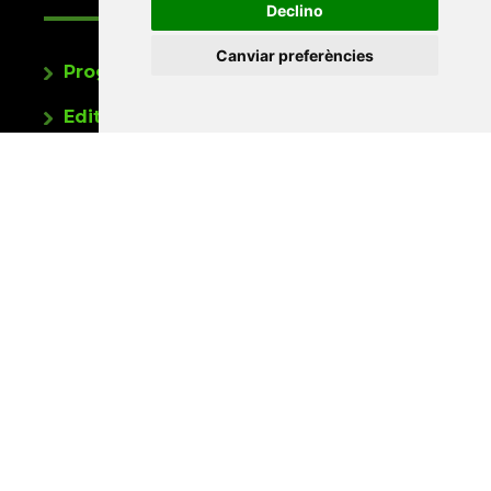
Declino
Canviar preferències
Programa de publicacions
Editorials universitàries a Twitter
Contacte
Xarxa Vives d'Universitats
Edifici Àgora
Universitat Jaume I, local 10