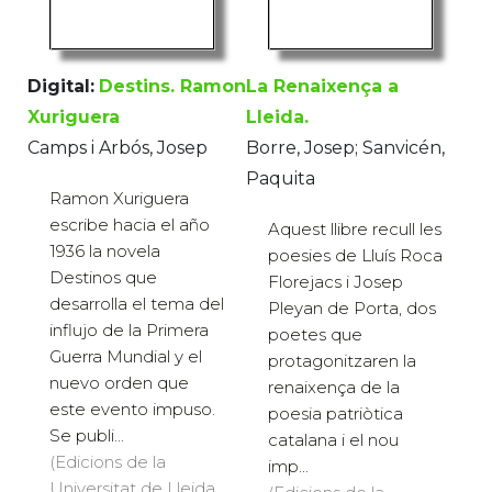
Digital:
Destins. Ramon
La Renaixença a
Xuriguera
Lleida.
Camps i Arbós, Josep
Borre, Josep; Sanvicén,
Paquita
Ramon Xuriguera
escribe hacia el año
Aquest llibre recull les
1936 la novela
poesies de Lluís Roca
Destinos que
Florejacs i Josep
desarrolla el tema del
Pleyan de Porta, dos
influjo de la Primera
poetes que
Guerra Mundial y el
protagonitzaren la
nuevo orden que
renaixença de la
este evento impuso.
poesia patriòtica
Se publi...
catalana i el nou
(Edicions de la
imp...
Universitat de Lleida,