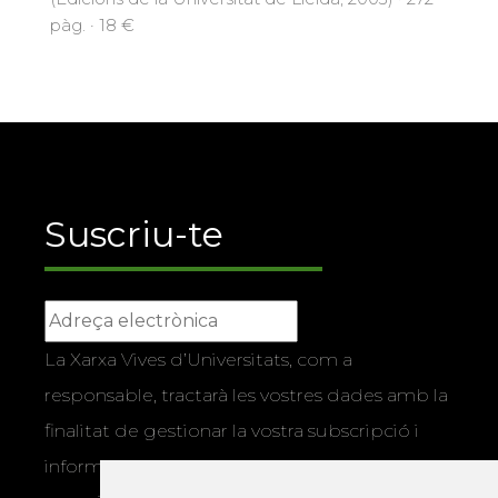
pàg. · 18 €
Suscriu-te
La Xarxa Vives d’Universitats, com a
responsable, tractarà les vostres dades amb la
finalitat de gestionar la vostra subscripció i
informar-vos dels actes i activitats que