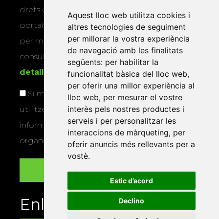
drets d’accés, rectificació, supressió,
Aquest lloc web utilitza cookies i
portabilitat, limitació o oposició al tractament
altres tecnologies de seguiment
per millorar la vostra experiència
per mitjans físics o electrònics. Podeu
de navegació amb les finalitats
consultar la
informació addicional i
següents:
per habilitar la
detallada sobre protecció de dades
.
funcionalitat bàsica del lloc web
,
per oferir una millor experiència al
Si marqueu aquesta casella, consentiu que
lloc web
,
per mesurar el vostre
interès pels nostres productes i
utilitzem les vostres dades per a enviar-vos
serveis i per personalitzar les
informació sobre els actes i activitats que
interaccions de màrqueting
,
per
organitza la Xarxa Vives.
oferir anuncis més rellevants per a
vostè
.
Estic d’acord
Enllaços
Declino