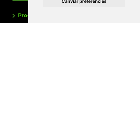
Canviar preferències
Programa de publicacions
Editorials universitàries a Twitter
Contacte
Xarxa Vives d'Universitats
Edifici Àgora
Universitat Jaume I, local 10