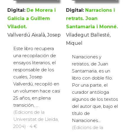
Digital:
De Morera i
Digital:
Narracions i
Galícia a Guillem
retrats. Joan
Viladot.
Santamaria i Monné.
Vallverdú Aixalà, Josep
Viladegut Ballesté,
Miquel
Este libro recupera
una recopilación de
Narraciones y
ensayos literarios, el
retratos, de Juan
responsable de los
Santamaria, es un
cuales, Josep
libro con doble filo.
Vallverdú, recopiló en
Por una parte, el
un volumen hace casi
curador antóloga
25 años, en plena
algunos de los textos
transición, ...
del autor que, bajo el
(Edicions de la
título de
Universitat de Lleida,
Narraciones...
2004) · 4 €
(Edicions de la