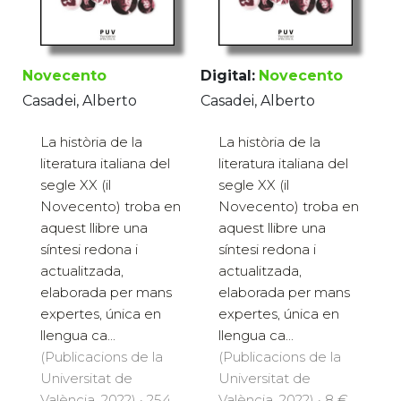
Novecento
Digital:
Novecento
Casadei, Alberto
Casadei, Alberto
La història de la
La història de la
literatura italiana del
literatura italiana del
segle XX (il
segle XX (il
Novecento) troba en
Novecento) troba en
aquest llibre una
aquest llibre una
síntesi redona i
síntesi redona i
actualitzada,
actualitzada,
elaborada per mans
elaborada per mans
expertes, única en
expertes, única en
llengua ca...
llengua ca...
(Publicacions de la
(Publicacions de la
Universitat de
Universitat de
València, 2022) · 254
València, 2022) · 8 €