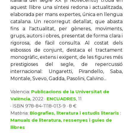
italiana del segle XX (il Novecento) troba en
aquest llibre una síntesi redona i actualitzada,
elaborada per mans expertes, única en llengua
catalana. Un recorregut detallat, que abasta
fins a l'actualitat, per gèneres, moviments,
grups, autors i obres, presentat de forma clara i
rigorosa, de fàcil consulta. Al costat dels
esbossos de conjunt, destaca el tractament
monogràfic, extens i exigent, de les figures més
prestigioses del segle, de repercussió
internacional: Ungaretti, Pirandello, Saba,
Montale, Svevo, Gadda, Pasolini, Calvino...
Valencia:
Publicacions de la Universitat de
València
, 2022 ·
ENCUADRES
, 11
· ISBN 978-84-1118-013-9 · 8 €
Matèria:
Biografies, literatura i estudis literaris
:
Manuals de literatura, ressenyes i guies de
llibres