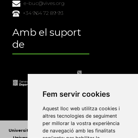
e-buc@vives.org
+34 964 72 89 93
Amb el suport
de
Fem servir cookies
Aquest lloc web utilitza cookies i
altres tecnologies de seguiment
per millorar la vostra experiència
de navegació amb les finalitats
Universitat Abat Oliba CEU
•
Universitat d'Alacant
•
Universitat d'Andorra
•
Universitat Autònoma de