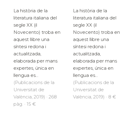
La història de la
La història de la
literatura italiana del
literatura italiana del
segle XX (il
segle XX (il
Novecento) troba en
Novecento) troba en
aquest llibre una
aquest llibre una
síntesi redona i
síntesi redona i
actualitzada,
actualitzada,
elaborada per mans
elaborada per mans
expertes, única en
expertes, única en
llengua es...
llengua es...
(Publicacions de la
(Publicacions de la
Universitat de
Universitat de
València, 2019) · 268
València, 2019) · 8 €
pàg. · 15 €