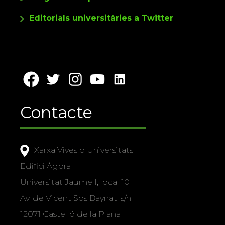
Editorials universitàries a Twitter
Contacte
Xarxa Vives d'Universitats
Edifici Àgora
Universitat Jaume I, local 10
Av. de Vicent Sos Baynat, s/n
12071 Castelló de la Plana