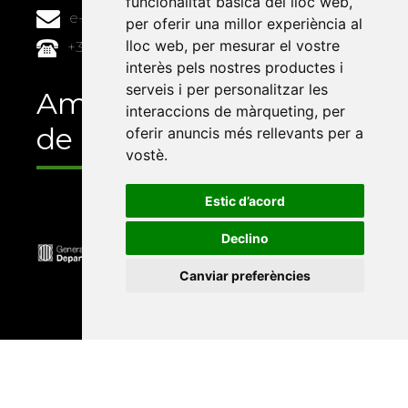
funcionalitat bàsica del lloc web
,
e-buc@vives.org
per oferir una millor experiència al
lloc web
,
per mesurar el vostre
+34 964 72 89 93
interès pels nostres productes i
serveis i per personalitzar les
Amb el suport
interaccions de màrqueting
,
per
de
oferir anuncis més rellevants per a
vostè
.
Estic d’acord
Declino
Canviar preferències
Universitat Abat Oliba CEU
•
Universitat d'Alacant
•