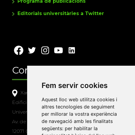
Programa de publicacions
Editorials universitàries a Twitter
Contacte
Fem servir cookies
Xarxa Vives d'Universitats
Aquest lloc web utilitza cookies i
Edifici Àgora
altres tecnologies de seguiment
Universitat Jaume I, local 10
per millorar la vostra experiència
de navegació amb les finalitats
Av. de Vicent Sos Baynat, s/n
següents:
per habilitar la
12071 Castelló de la Plana