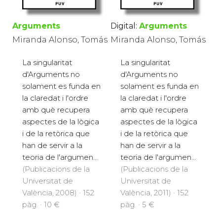
Arguments
Digital:
Arguments
Miranda Alonso, Tomás
Miranda Alonso, Tomás
La singularitat
La singularitat
d'Arguments no
d'Arguments no
solament es funda en
solament es funda en
la claredat i l'ordre
la claredat i l'ordre
amb què recupera
amb què recupera
aspectes de la lògica
aspectes de la lògica
i de la retòrica que
i de la retòrica que
han de servir a la
han de servir a la
teoria de l'argumen...
teoria de l'argumen...
(Publicacions de la
(Publicacions de la
Universitat de
Universitat de
València, 2008) · 152
València, 2011) · 152
pàg. · 10 €
pàg. · 5 €