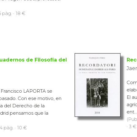
6 pàg. · 18 €
adernos de Filosofía del
Rec
Jae
Comp
elab
 Francisco LAPORTA se
El a
o pasado. Con ese motivo, en
agrí
fía del Derecho de la
ent...
rid pensamos que la
(Pub
· 3 €
4 pàg. · 10 €