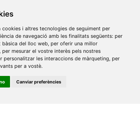
Amb el suport
de
kies
a cookies i altres tecnologies de seguiment per
riència de navegació amb les finalitats següents:
per
at bàsica del lloc web
,
per oferir una millor
,
per mesurar el vostre interès pels nostres
er personalitzar les interaccions de màrqueting
,
per
evants per a vostè
.
ino
Canviar preferències
•
Universitat de Barcelona
•
Universitat CEU Cardenal
itat Jaume I
•
Universitat de Lleida
•
Universitat Miguel
ca de Catalunya
•
Universitat Politècnica de València
•
t de València
•
Universitat de Vic - Universitat Central de