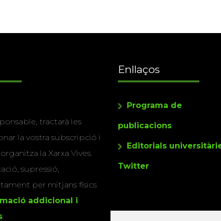
Enllaços
Programa de
ponsable, tractarà les
publicacions
nar la vostra subscripció i
Editorials universitàri
 organitza la Xarxa Vives.
Twitter
cació, supressió,
actament per mitjans físics
rmació addicional i
s
.