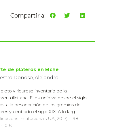
Compartir a:
rte de plateros en Elche
estro Donoso, Alejandro
leto y riguroso inventario de la
reria ilicitana. El estudio va desde el siglo
asta la desaparición de los gremios de
res ya entrado el siglo XIX. A lo larg...
licacions Institucionals UA, 2017) · 198
 · 10 €