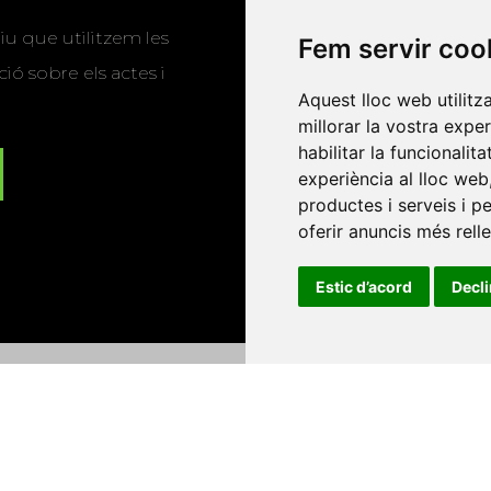
u que utilitzem les
Fem servir coo
ió sobre els actes i
Aquest lloc web utilitz
millorar la vostra expe
habilitar la funcionalit
experiència al lloc web
productes i serveis i p
oferir anuncis més rell
Estic d’acord
Decl
Universitat d'Andorra
•
Universitat Autònoma de Barcelona
es Balears
•
Universitat Internacional de Catalunya
•
Univers
Universitat de Perpinyà Via Domitia
•
Universitat Politècni
niversitat Rovira i Virgili
•
Universitat de Sàsser
•
Universita
Catalunya