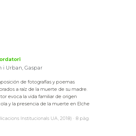
ordatori
n i Urban, Gaspar
osición de fotografías y poemas
orados a raíz de la muerte de su madre.
utor evoca la vida familiar de origen
cola y la presencia de la muerte en Elche
licacions Institucionals UA, 2018) · 8 pàg.