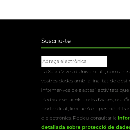
Suscriu-te
La Xarxa Vives d’Universitats, com a res
vostres dades amb la finalitat de gestio
informar-vos dels actes i activitats que
Podeu exercir els drets d’accés, rectifi
portabilitat, limitació o oposició al tr
o electrònics. Podeu consultar la
info
detallada sobre protecció de dade