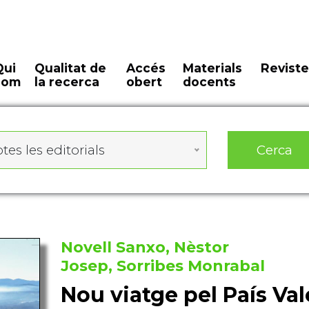
Qui
Qualitat de
Accés
Materials
Reviste
som
la recerca
obert
docents
Cerca
tes les editorials
Novell Sanxo, Nèstor
Josep, Sorribes Monrabal
Nou viatge pel País Va