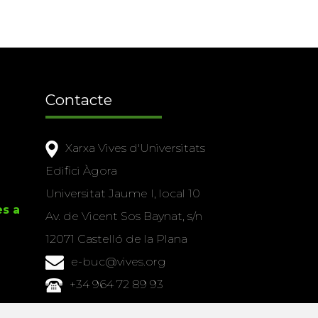
Contacte
Xarxa Vives d'Universitats
Edifici Àgora
Universitat Jaume I, local 10
es a
Av. de Vicent Sos Baynat, s/n
12071 Castelló de la Plana
e-buc@vives.org
+34 964 72 89 93