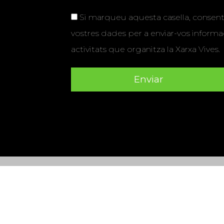
Si marqueu aquesta casella, consenti
vostres dades per a enviar-vos informac
activitats que organitza la Xarxa Vives.
Universitat Abat Oliba CEU
•
Universitat d'Alacant
•
Herrera
•
Universitat de Girona
•
Universitat de les Ill
Hernández d'Elx
•
Universitat Oberta de Catalunya
•
Universitat Pompeu Fabra
•
Universitat Ramon Llull
•
U