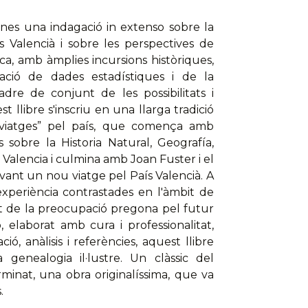
ines una indagació in extenso sobre la
s Valencià i sobre les perspectives de
ca, amb àmplies incursions històriques,
tació de dades estadístiques i de la
dre de conjunt de les possibilitats i
st llibre s'inscriu en una llarga tradició
 “viatges” pel país, que comença amb
s sobre la Historia Natural, Geografía,
Valencia i culmina amb Joan Fuster i el
avant un nou viatge pel País Valencià. A
experiència contrastades en l'àmbit de
scut de la preocupació pregona pel futur
 elaborat amb cura i professionalitat,
ió, anàlisis i referències, aquest llibre
 genealogia il·lustre. Un clàssic del
nat, una obra originalíssima, que va
.