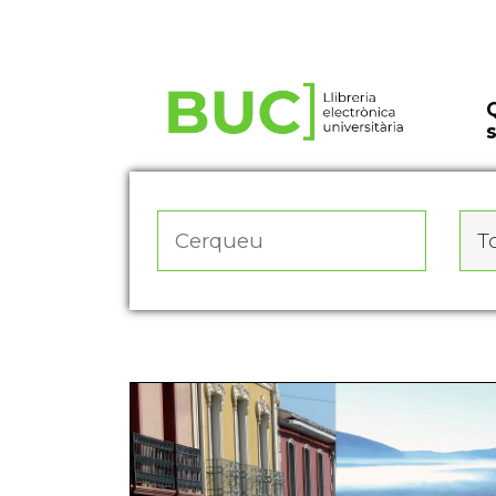
Actualitza les preferències de les cookies
To