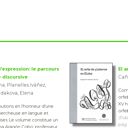
l'expression: le parcours
El a
e discursive
Cañ
na; Planelles Iváñez,
Comp
ndakova, Elena
orfeb
XV h
butions en l'honneur d'une
orfeb
hercheuse en langue et
(Pub
aises Le volume constitue un
pàg.
a Aragón Cobo, professeur