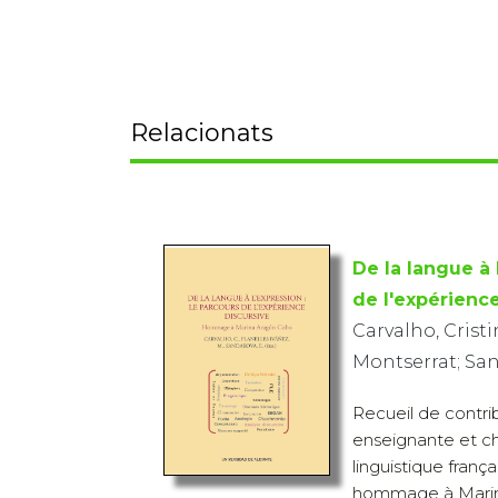
Relacionats
De la langue à 
de l'expérienc
Carvalho, Cristi
Montserrat; Sa
Recueil de contri
enseignante et c
linguistique franç
hommage à Marin