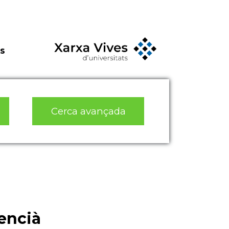
s
Cerca avançada
lencià