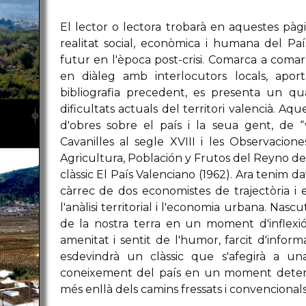
El lector o lectora trobarà en aquestes pàg
realitat social, econòmica i humana del Paí
futur en l'època post-crisi. Comarca a comar
en diàleg amb interlocutors locals, apor
bibliografia precedent, es presenta un qua
dificultats actuals del territori valencià. Aque
d'obres sobre el país i la seua gent, de
Cavanilles al segle XVIII i les Observacione
Agricultura, Población y Frutos del Reyno de 
clàssic El País Valenciano (1962). Ara tenim d
càrrec de dos economistes de trajectòria i 
l'anàlisi territorial i l'economia urbana. Na
de la nostra terra en un moment d'inflexió,
amenitat i sentit de l'humor, farcit d'informac
esdevindrà un clàssic que s'afegirà a una
coneixement del país en un moment determi
més enllà dels camins fressats i convencionals