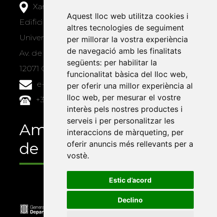
Xarxa Vives d'Universitats
Aquest lloc web utilitza cookies i
Edifici Àgora
altres tecnologies de seguiment
Universitat Jaume I, local 10
per millorar la vostra experiència
de navegació amb les finalitats
Av. de Vicent Sos Baynat, s/n
següents:
per habilitar la
12071 Castelló de la Plana
funcionalitat bàsica del lloc web
,
e-buc@vives.org
per oferir una millor experiència al
lloc web
,
per mesurar el vostre
+34 964 72 89 93
interès pels nostres productes i
serveis i per personalitzar les
Amb el suport
interaccions de màrqueting
,
per
de
oferir anuncis més rellevants per a
vostè
.
Estic d’acord
Declino