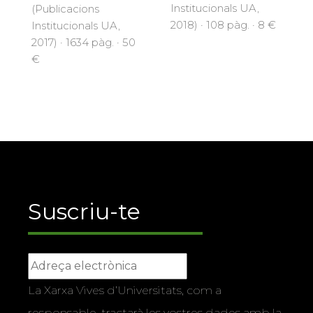
Institucionals UA,
(Publicacions
2018) · 108 pàg. · 8 €
Institucionals UA,
2017) · 1634 pàg. · 50
€
Suscriu-te
La Xarxa Vives d’Universitats, com a
responsable, tractarà les vostres dades amb la