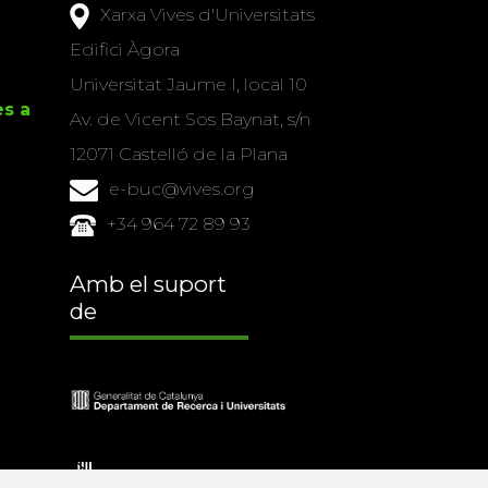
Xarxa Vives d'Universitats
Edifici Àgora
Universitat Jaume I, local 10
es a
Av. de Vicent Sos Baynat, s/n
12071 Castelló de la Plana
e-buc@vives.org
+34 964 72 89 93
Amb el suport
de