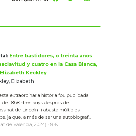
tal:
Entre bastidores, o treinta años
esclavitud y cuatro en la Casa Blanca,
 Elizabeth Keckley
ley, Elizabeth
sta extraordinaria història fou publicada
ril de 1868 -tres anys després de
sassinat de Lincoln- i abasta múltiples
s, ja que, a més de ser una autobiograf...
tat de València, 2024) · 8 €