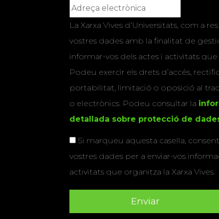
La Xarxa Vives d’Universitats, com a res
vostres dades amb la finalitat de gestio
informar-vos dels actes i activitats que
Podeu exercir els drets d’accés, rectifi
portabilitat, limitació o oposició al tr
o electrònics. Podeu consultar la
info
detallada sobre protecció de dade
Si marqueu aquesta casella, consenti
vostres dades per a enviar-vos informac
activitats que organitza la Xarxa Vives.