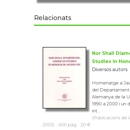
Relacionats
Nor Shall Diam
Studies in Hono
Diversos autors
Homenatge a Javie
del Departament d
Alemanya de la Un
1990 a 2000 i un d
int...
(Publicacions de l
2003) · 400 pàg. · 20 €