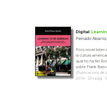
Digital:
Learni
Peinado Abarrio
Pocs novel·listes
la cultura americ
qual ho ha fet Ric
sobre Frank Basco
(Publicacions de l
2014) · 234 pàg. · 