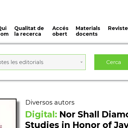
Qui
Qualitat de
Accés
Materials
Reviste
som
la recerca
obert
docents
Cerca
tes les editorials
Diversos autors
Digital:
Nor Shall Diam
Studies in Honor of Ja