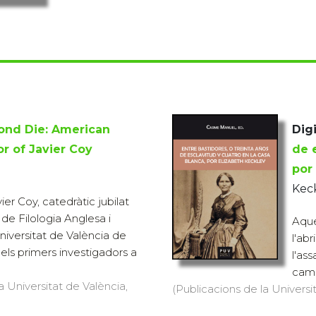
ond Die: American
Digi
r of Javier Coy
de 
por
Keck
r Coy, catedràtic jubilat
e Filologia Anglesa i
Aque
iversitat de València de
l'ab
els primers investigadors a
l'as
camp
a Universitat de València,
(Publicacions de la Universi