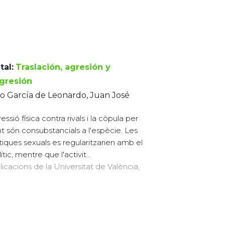
tal:
Traslación, agresión y
sgresión
o García de Leonardo, Juan José
essió física contra rivals i la còpula per
int són consubstancials a l'espècie. Les
tiques sexuals es regularitzarien amb el
tic, mentre que l'activit...
licacions de la Universitat de València,