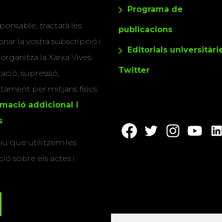
Programa de
ponsable, tractarà les
publicacions
nar la vostra subscripció i
Editorials universitàri
 organitza la Xarxa Vives.
Twitter
cació, supressió,
actament per mitjans físics
rmació addicional i
s
.
u que utilitzem les
ió sobre els actes i