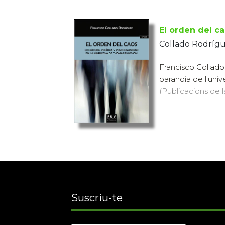
El orden del cao
Collado Rodrígu
Francisco Collado 
paranoia de l'univ
(Publicacions de l
Suscriu-te