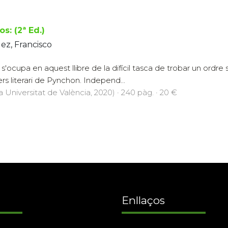
s: (2ª Ed.)
ez, Francisco
s'ocupa en aquest llibre de la difícil tasca de trobar un ordre 
ers literari de Pynchon. Independ...
a Universitat de València, 2020) · 240 pàg. · 20 €
Enllaços