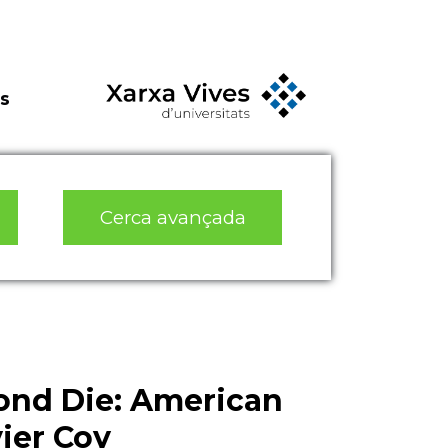
s
Cerca avançada
ond Die: American
vier Coy