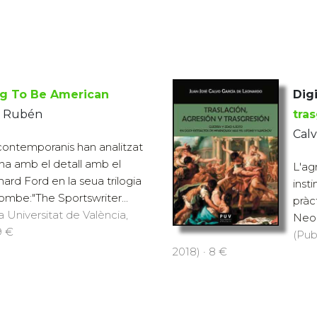
ng To Be American
Digi
, Rubén
tra
Calv
 contemporanis han analitzat
ana amb el detall amb el
L'agr
hard Ford en la seua trilogia
inst
mbe:"The Sportswriter...
pràc
a Universitat de València,
Neolí
9 €
(Pub
2018) · 8 €