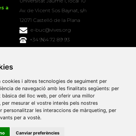
Universitat Jaume I, local 10
es a
Av. de Vicent Sos Baynat, s/n
12071 Castelló de la Plana
e-buc@vives.org
+34 964 72 89 93
Amb el suport
de
kies
a cookies i altres tecnologies de seguiment per
riència de navegació amb les finalitats següents:
per
at bàsica del lloc web
,
per oferir una millor
,
per mesurar el vostre interès pels nostres
er personalitzar les interaccions de màrqueting
,
per
evants per a vostè
.
ino
Canviar preferències