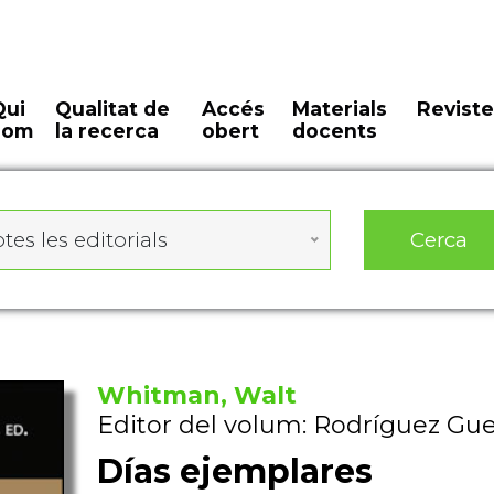
Qui
Qualitat de
Accés
Materials
Reviste
som
la recerca
obert
docents
Cerca
tes les editorials
Whitman, Walt
Editor del volum: Rodríguez Gue
Días ejemplares