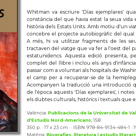
Whitman va escriure 'Días ejemplares' qua
constància del que havia estat la seua vid
història dels Estats Units. Amb motiu d'un via
concebre el projecte autobiogràfic del qual ja
A més, hi va utilitzar fragments de les se
tractaven del viatge que va fer a l'oest del pa
estatunidencs. Aquesta edició presenta, p
complet del llibre i inclou els anys d'infànci
passar com a voluntari als hospitals de Washin
el camp per a recuperar-se de la hemiplegia 
Acompanyen la traducció una introducció que 
de l'època aquests 'Días ejemplares', i note
els dubtes culturals, històrics i textuals que el
València:
Publicacions de la Universitat de Va
d'Estudis Nord-Americans
, 158
350 p. · 17 x 23 cm · · ISBN 978-84-9134-484-1 · 19
Matèria:
Biografies, literatura i estudis literari