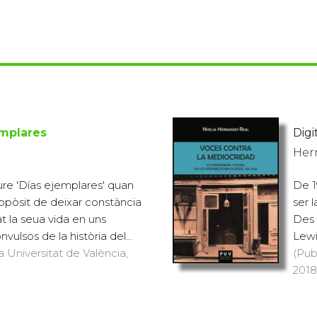
emplares
Digit
Her
re 'Días ejemplares' quan
De 1
ropòsit de deixar constància
ser 
t la seua vida en uns
Des 
lsos de la història del...
Lewi
a Universitat de València,
(Pub
2018)