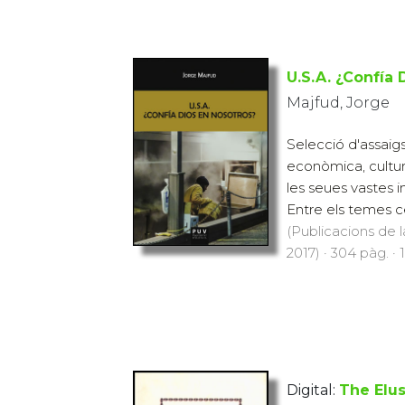
U.S.A. ¿Confía 
Majfud, Jorge
Selecció d'assaigs 
econòmica, cultural
les seues vastes i
Entre els temes ce
(Publicacions de l
2017) · 304 pàg. · 
Digital:
The Elu