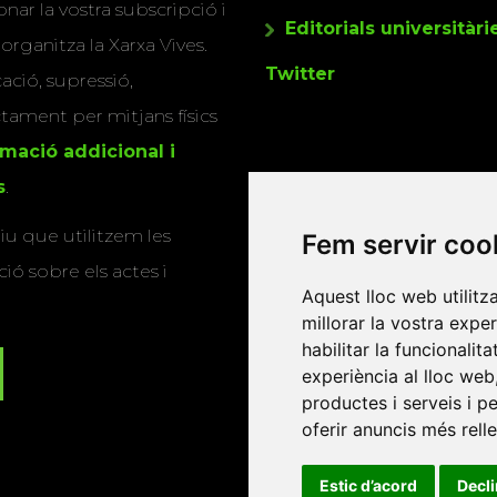
nar la vostra subscripció i
Editorials universitàri
 organitza la Xarxa Vives.
Twitter
cació, supressió,
actament per mitjans físics
rmació addicional i
s
.
u que utilitzem les
Fem servir coo
ió sobre els actes i
Aquest lloc web utilitz
millorar la vostra expe
habilitar la funcionalit
experiència al lloc web
productes i serveis i p
oferir anuncis més rell
Estic d’acord
Decl