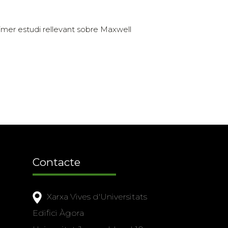
rimer estudi rellevant sobre Maxwell
Contacte
Xarxa Vives d'Universitats
Edifici Àgora