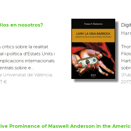
Dios en nosotros?
Digit
Har
crítics sobre la realitat
Thom
 i política d'Estats Units i
Filo
mplicacions internacionals.
Hart
ntrals sobre e...
sobre
a Universitat de València,
(Pub
17 €
2017)
sive Prominence of Maxwell Anderson in the Americ