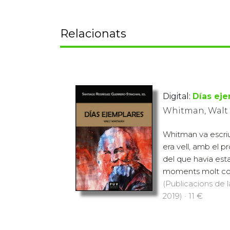
Relacionats
Digital:
Días ej
Whitman, Walt
Whitman va escriu
era vell, amb el p
del que havia esta
moments molt convu
(Publicacions de l
2019) · 11 €