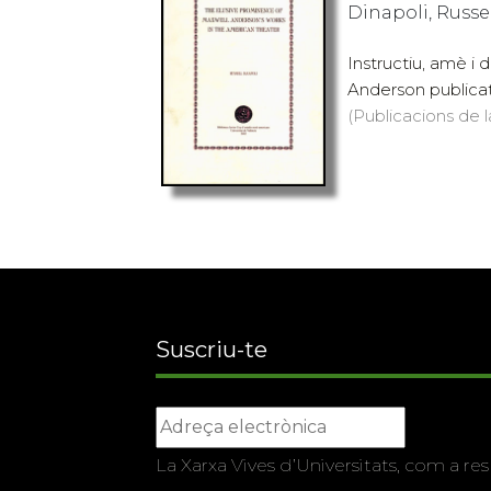
Dinapoli, Russe
Instructiu, amè i
Anderson publicat 
(Publicacions de l
Suscriu-te
La Xarxa Vives d’Universitats, com a res