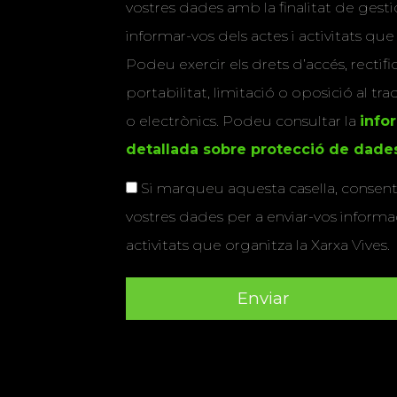
vostres dades amb la finalitat de gestio
informar-vos dels actes i activitats que
Podeu exercir els drets d’accés, rectifi
portabilitat, limitació o oposició al tr
o electrònics. Podeu consultar la
info
detallada sobre protecció de dade
Si marqueu aquesta casella, consenti
vostres dades per a enviar-vos informac
activitats que organitza la Xarxa Vives.