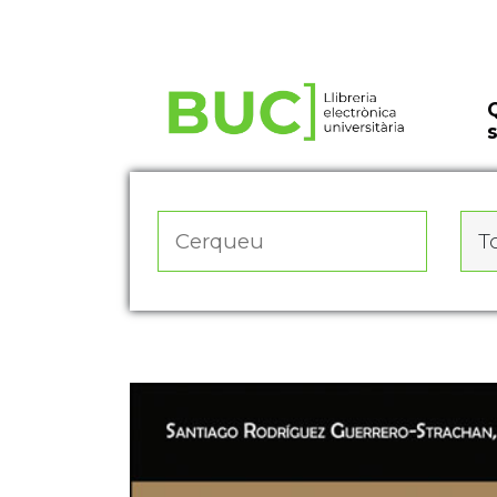
Actualitza les preferències de les cookies
To