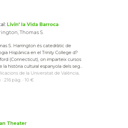
al:
Livin' la Vida Barroca
rington, Thomas S.
as S. Harrington és catedràtic de
logia Hispànica en el Trinity College d?
ford (Connecticut), on imparteix cursos
 la història cultural espanyola dels seg...
licacions de la Universitat de València,
 · 216 pàg. · 10 €
an Theater