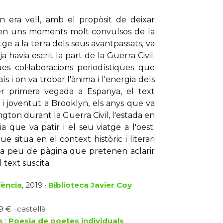
n era vell, amb el propòsit de deixar
a en uns moments molt convulsos de la
tge a la terra dels seus avantpassats, va
 havia escrit la part de la Guerra Civil.
ues col·laboracions periodístiques que
ís i on va trobar l'ànima i l'energia dels
er primera vegada a Espanya, el text
a i joventut a Brooklyn, els anys que va
gton durant la Guerra Civil, l'estada en
que va patir i el seu viatge a l'oest.
situa en el context històric i literari
s a peu de pàgina que pretenen aclarir
 text suscita.
lència
, 2019 ·
Biblioteca Javier Coy
 € · castellà
s
:
Poesia de poetes individuals