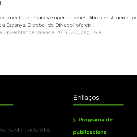
ll
 documentat de manera superba, aquest llibre constitueix el p
a Espanya. El treball de DiNapoli ofereix...
a Universitat de València, 2011) · 200 pàg. · 8 €
Enllaços
Programa de
ponsable, tractarà les
publicacions