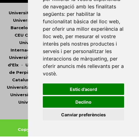
de navegació amb les finalitats
Universitat Abat Oliba CEU
•
Universitat d'Alacant
•
següents:
per habilitar la
Universitat d'Andorra
•
Universitat Autònoma de
funcionalitat bàsica del lloc web
,
Barcelona
•
Universitat de Barcelona
•
Universitat
per oferir una millor experiència al
CEU Cardenal Herrera
•
Universitat de Girona
•
lloc web
,
per mesurar el vostre
Universitat de les Illes Balears
•
Universitat
interès pels nostres productes i
Internacional de Catalunya
•
Universitat Jaume I
•
serveis i per personalitzar les
Universitat de Lleida
•
Universitat Miguel Hernández
interaccions de màrqueting
,
per
d'Elx
•
Universitat Oberta de Catalunya
•
Universitat
oferir anuncis més rellevants per a
de Perpinyà Via Domitia
•
Universitat Politècnica de
vostè
.
Catalunya
•
Universitat Politècnica de València
•
Universitat Pompeu Fabra
•
Universitat Ramon Llull
•
Estic d’acord
Universitat Rovira i Virgili
•
Universitat de Sàsser
•
Declino
Universitat de València
•
Universitat de Vic -
Universitat Central de Catalunya
Canviar preferències
Copyright © 2026
-
Xarxa Vives d'Universitats