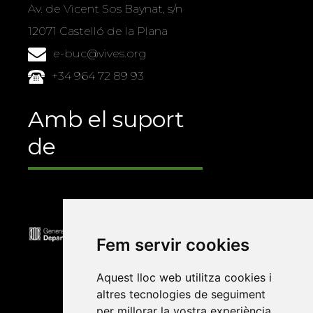
Av. de Vicent Sos Baynat, s/n
12071 Castelló de la Plana
e-buc@vives.org
+34 964 72 89 93
Amb el suport
de
Fem servir cookies
Aquest lloc web utilitza cookies i
altres tecnologies de seguiment
per millorar la vostra experiència