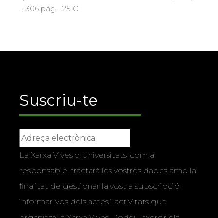
· 306 pàg. · 25 €
Suscriu-te
La Xarxa Vives d’Universitats, com a
responsable, tractarà les vostres dades amb la
finalitat de gestionar la vostra subscripció i
informar-vos dels actes i activitats que
organitza la Xarxa Vives. Podeu exercir els