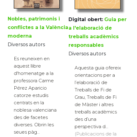
Nobles, patrimonis i
Digital obert:
Guia per
conflictes a la València
a l'elaboració de
moderna
treballs acadèmics
Diversos autors
responsables
Diversos autors
Es reuneixen en
aquest llibre
Aquesta guia ofereix
d'homenatge a la
orientacions per a
professora Carme
l’elaboració de
Pérez Aparicio
Treballs de Fi de
catorze estudis
Grau, Treballs de Fi
centrats en la
de Màster i altres
noblesa valenciana
treballs acadèmics
des de facetes
des d’una
diverses. Obrin les
perspectiva d...
seues pàg...
(Publicacions de la