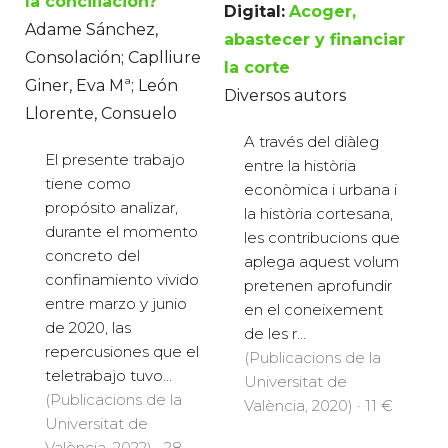
la conciliación?
Digital:
Acoger,
Adame Sánchez,
abastecer y financiar
Consolación; Caplliure
la corte
Giner, Eva Mª; León
Diversos autors
Llorente, Consuelo
A través del diàleg
El presente trabajo
entre la història
tiene como
econòmica i urbana i
propósito analizar,
la història cortesana,
durante el momento
les contribucions que
concreto del
aplega aquest volum
confinamiento vivido
pretenen aprofundir
entre marzo y junio
en el coneixement
de 2020, las
de les r...
repercusiones que el
(Publicacions de la
teletrabajo tuvo...
Universitat de
(Publicacions de la
València, 2020) · 11 €
Universitat de
València, 2022) · 28