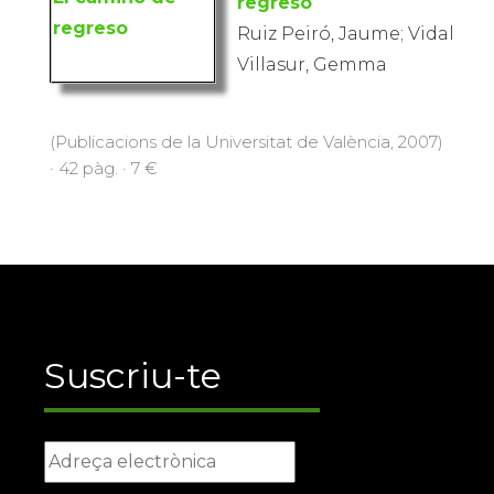
regreso
Ruiz Peiró, Jaume; Vidal
Villasur, Gemma
(Publicacions de la Universitat de València, 2007)
· 42 pàg. · 7 €
Suscriu-te