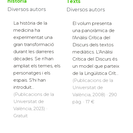
història
Texts
Diversos autors
Diversos autors
La història de la
El volum presenta
medicina ha
una panoràmica de
experimentat una
l'Anàlisi Crítica del
gran transformació
Discurs dels textos
durant les darreres
mediàtics. L'Anàlisi
dècades. Se n'han
Crítica del Discurs és
ampliat els temes, els
un model que parteix
personatges i els
de la Lingüística Crít...
espais. S'hi han
(Publicacions de la
introduït...
Universitat de
(Publicacions de la
València, 2008) · 290
Universitat de
pàg. · 17 €
València, 2023) ·
Gratuït