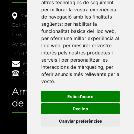
altres tecnologies de seguiment
per millorar la vostra experiència
Xarxa Vives d'Universitats
de navegació amb les finalitats
següents:
per habilitar la
Edifici Àgora
funcionalitat bàsica del lloc web
,
Universitat Jaume I, local 10
per oferir una millor experiència al
Av. de Vicent Sos Baynat, s/n
lloc web
,
per mesurar el vostre
interès pels nostres productes i
12071 Castelló de la Plana
serveis i per personalitzar les
e-buc@vives.org
interaccions de màrqueting
,
per
+34 964 72 89 93
oferir anuncis més rellevants per a
vostè
.
Amb el suport
Estic d’acord
de
Declino
Canviar preferències