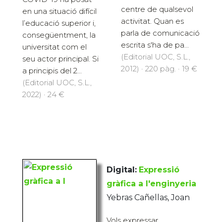
centre de qualsevol
en una situació difícil
activitat. Quan es
l’educació superior i,
parla de comunicació
consegüentment, la
escrita s'ha de pa...
universitat com el
(Editorial UOC, S.L.,
seu actor principal. Si
2012) · 220 pàg. · 19 €
a principis del 2...
(Editorial UOC, S.L.,
2022) · 24 €
Digital:
Expressió
gràfica a l'enginyeria
Yebras Cañellas, Joan
Vols expressar