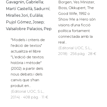
Gavagnin, Gabriella;
Borgen, Yes Minister,
Boss, Okkupert, The
Martí Castellà, Sadurní;
Good Wife, 1992 o
Miralles Jori, Eulàlia;
Show Me a Hero són
Pujol Gómez, Josep;
visions d'una ficció
Valsalobre Palacios, Pep
política fortament
connectada amb la
"Models i criteris de
real...
l'edició de textos"
(Editorial UOC, S.L.,
actualitza el llibre
2018) · 256 pàg. · 28 €
"L'edició de textos:
història i mètode"
(2002) a partir dels
nous debats i dels
canvis que s'han
produït en...
(Editorial UOC, S.L.,
2014) · 408 pàg. · 11 €