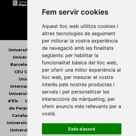
Fem servir cookies
Aquest lloc web utilitza cookies i
altres tecnologies de seguiment
per millorar la vostra experiència
de navegació amb les finalitats
Universitat Abat Oliba CEU
•
Universitat d'Alacant
•
següents:
per habilitar la
Universitat d'Andorra
•
Universitat Autònoma de
funcionalitat bàsica del lloc web
,
Barcelona
•
Universitat de Barcelona
•
Universitat
per oferir una millor experiència al
CEU Cardenal Herrera
•
Universitat de Girona
•
lloc web
,
per mesurar el vostre
Universitat de les Illes Balears
•
Universitat
interès pels nostres productes i
Internacional de Catalunya
•
Universitat Jaume I
•
serveis i per personalitzar les
Universitat de Lleida
•
Universitat Miguel Hernández
interaccions de màrqueting
,
per
d'Elx
•
Universitat Oberta de Catalunya
•
Universitat
oferir anuncis més rellevants per a
de Perpinyà Via Domitia
•
Universitat Politècnica de
vostè
.
Catalunya
•
Universitat Politècnica de València
•
Universitat Pompeu Fabra
•
Universitat Ramon Llull
•
Estic d’acord
Universitat Rovira i Virgili
•
Universitat de Sàsser
•