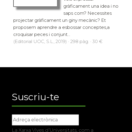
gràficament una idea i no
saps com? Necessites
projectar gràficament un giny mecànic? Et
proposem aprendre a esbossar conceptes,a
croquisar peces i conjunt...
(Editorial UOC, S.L., 2019) · 298 pàg. · 30 €
Suscriu-te
La Xarxa Vives d’Universitats, com a