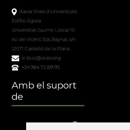
Xarxa Vives d'Universitats
Edifici Àgora
Universitat Jaume I, local 10
Av. de Vicent Sos Baynat, s/n
12071 Castelló de la Plana
e-buc@vives.org
+34 964 72 89 93
Amb el suport
de