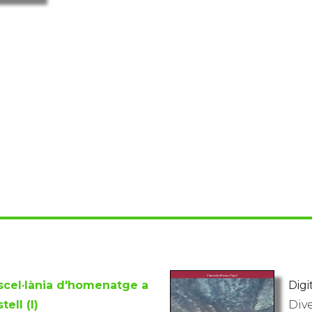
scel·lània d'homenatge a
Digit
tell (I)
Div