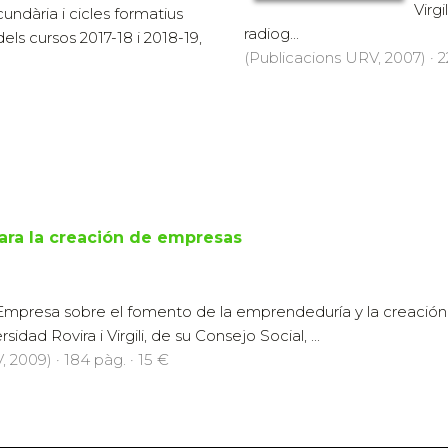
Virg
undària i cicles formatius
radiog...
dels cursos 2017-18 i 2018-19,
(Publicacions URV, 2007) · 2
para la creación de empresas
mpresa sobre el fomento de la emprendeduría y la creación
idad Rovira i Virgili, de su Consejo Social, ...
 2009) · 184 pàg. · 15 €