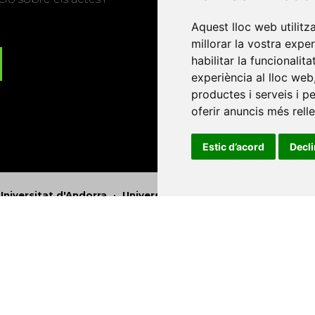
Aquest lloc web utilitz
millorar la vostra expe
habilitar la funcionalit
experiència al lloc web
productes i serveis i p
oferir anuncis més rell
Estic d’acord
Decl
Universitat d'Andorra
•
Universitat Autònoma de Barcelona
es Balears
•
Universitat Internacional de Catalunya
•
Univers
Universitat de Perpinyà Via Domitia
•
Universitat Politècni
niversitat Rovira i Virgili
•
Universitat de Sàsser
•
Universita
Catalunya
Copyright © 2026
-
Xarxa Vives d'Universit