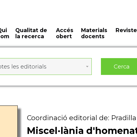
Qui
Qualitat de
Accés
Materials
Reviste
som
la recerca
obert
docents
Cerca
tes les editorials
Coordinació editorial de: Pradil
Miscel·lània d'homenat