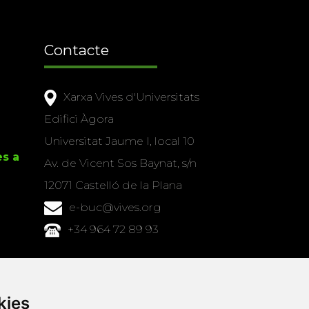
Contacte
Xarxa Vives d'Universitats
Edifici Àgora
Universitat Jaume I, local 10
es a
Av. de Vicent Sos Baynat, s/n
12071 Castelló de la Plana
e-buc@vives.org
+34 964 72 89 93
Amb el suport
de
kies