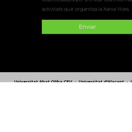
activitats que organitza la Xarxa Vives.
Universitat Abat Oliba CEU
•
Universitat d'Alacant
•
Herrera
•
Universitat de Girona
•
Universitat de les Ill
Hernández d'Elx
•
Universitat Oberta de Catalunya
•
Universitat Pompeu Fabra
•
Universitat Ramon Llull
•
U