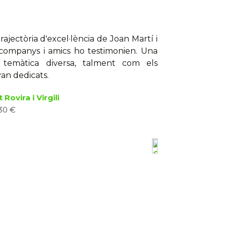
ajectòria d'excel·lència de Joan Martí i
a companys i amics ho testimonien. Una
temàtica diversa, talment com els
van dedicats.
 Rovira i Virgili
 30 €