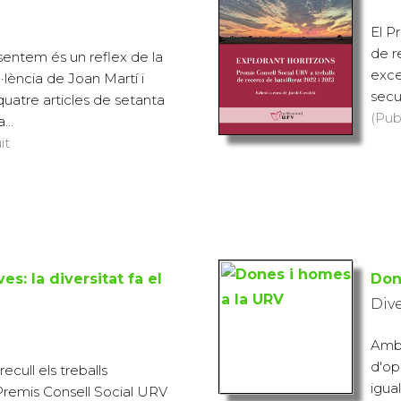
El P
de r
sentem és un reflex de la
exce
l·lència de Joan Martí i
secun
quatre articles de setanta
(Pub
..
ït
es: la diversitat fa el
Don
Div
Amb l
d'op
recull els treballs
igual
Premis Consell Social URV