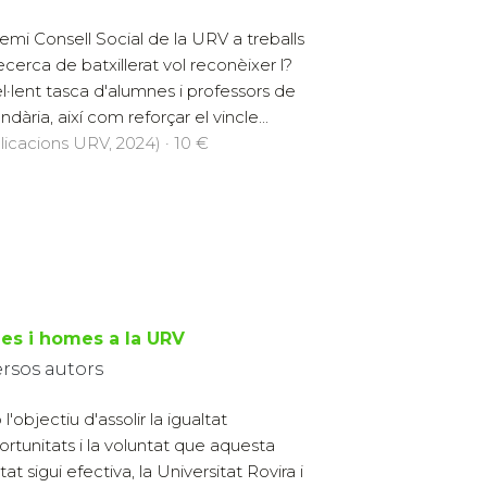
remi Consell Social de la URV a treballs
ecerca de batxillerat vol reconèixer l?
l·lent tasca d'alumnes i professors de
dària, així com reforçar el vincle...
licacions URV, 2024) · 10 €
es i homes a la URV
ersos autors
'objectiu d'assolir la igualtat
ortunitats i la voluntat que aquesta
tat sigui efectiva, la Universitat Rovira i