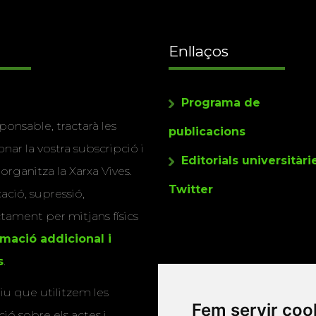
Enllaços
Programa de
ponsable, tractarà les
publicacions
nar la vostra subscripció i
Editorials universitàri
 organitza la Xarxa Vives.
Twitter
cació, supressió,
actament per mitjans físics
rmació addicional i
s
.
u que utilitzem les
Fem servir coo
ió sobre els actes i