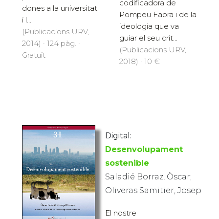
codificadora de
dones a la universitat
Pompeu Fabra i de la
i l...
ideologia que va
(Publicacions URV,
guiar el seu crit...
2014) · 124 pàg. ·
(Publicacions URV,
Gratuït
2018) · 10 €
Digital:
Desenvolupament
sostenible
Saladié Borraz, Òscar;
Oliveras Samitier, Josep
El nostre