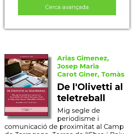
Cerca avançada
Arias Gimenez,
Josep Maria
Carot Giner, Tomàs
De l'Olivetti al
teletreball
Mig segle de
periodisme i
comunicació de proximitat al Camp