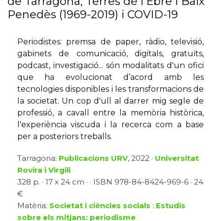
de Tarragona, Terres de l'Ebre i Baix
Penedès (1969-2019) i COVID-19
Periodistes: premsa de paper, ràdio, televisió,
gabinets de comunicació, digitals, gratuïts,
podcast, investigació... són modalitats d'un ofici
que ha evolucionat d’acord amb les
tecnologies disponibles i les transformacions de
la societat. Un cop d'ull al darrer mig segle de
professió, a cavall entre la memòria històrica,
l'experiència viscuda i la recerca com a base
per a posteriors treballs.
Tarragona:
Publicacions URV
, 2022 ·
Universitat
Rovira i Virgili
328 p. · 17 x 24 cm · · ISBN 978-84-8424-969-6 · 24
€
Matèria:
Societat i ciències socials
:
Estudis
sobre els mitjans: periodisme