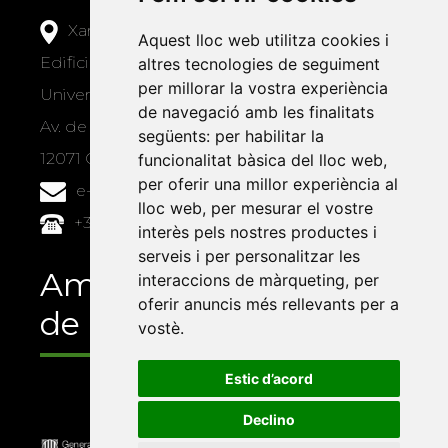
Xarxa Vives d'Universitats
Aquest lloc web utilitza cookies i
Edifici Àgora
altres tecnologies de seguiment
per millorar la vostra experiència
Universitat Jaume I, local 10
de navegació amb les finalitats
Av. de Vicent Sos Baynat, s/n
següents:
per habilitar la
12071 Castelló de la Plana
funcionalitat bàsica del lloc web
,
per oferir una millor experiència al
e-buc@vives.org
lloc web
,
per mesurar el vostre
+34 964 72 89 93
interès pels nostres productes i
serveis i per personalitzar les
Amb el suport
interaccions de màrqueting
,
per
oferir anuncis més rellevants per a
de
vostè
.
Estic d’acord
Declino