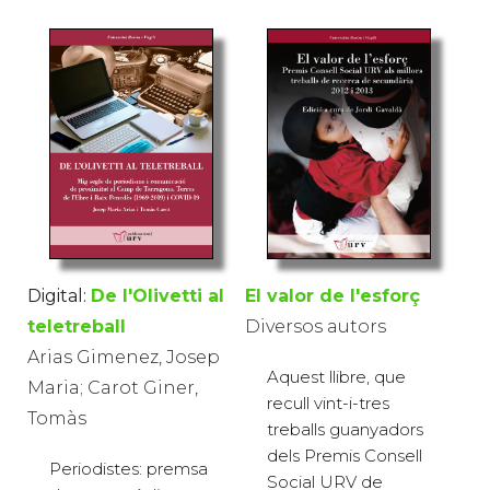
Digital:
De l'Olivetti al
El valor de l'esforç
teletreball
Diversos autors
Arias Gimenez, Josep
Aquest llibre, que
Maria; Carot Giner,
recull vint-i-tres
Tomàs
treballs guanyadors
dels Premis Consell
Periodistes: premsa
Social URV de