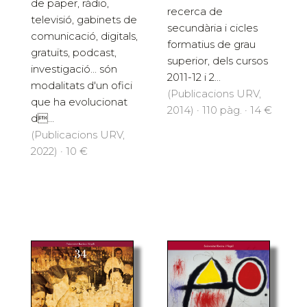
de paper, ràdio,
recerca de
televisió, gabinets de
secundària i cicles
comunicació, digitals,
formatius de grau
gratuïts, podcast,
superior, dels cursos
investigació... són
2011-12 i 2...
modalitats d'un ofici
(Publicacions URV,
que ha evolucionat
2014) · 110 pàg. · 14 €
d...
(Publicacions URV,
2022) · 10 €