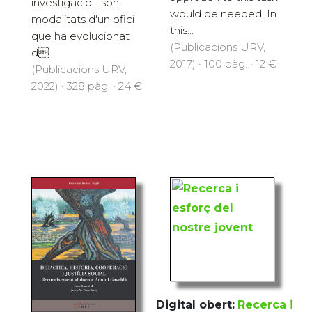
investigació... són
would be needed. In
modalitats d'un ofici
this...
que ha evolucionat
(Publicacions URV,
d...
2017) · 100 pàg. · 12 €
(Publicacions URV,
2022) · 328 pàg. · 24 €
Digital obert:
Recerca i