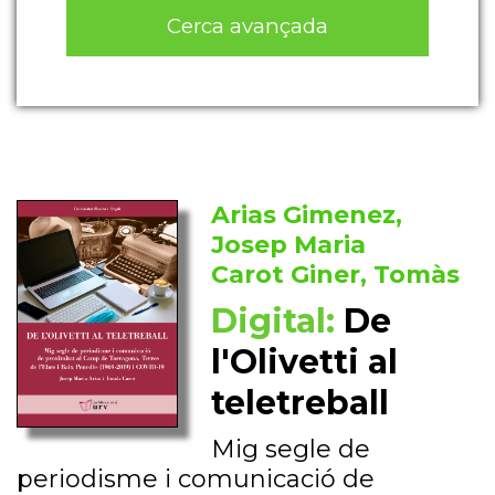
Cerca avançada
Arias Gimenez,
Josep Maria
Carot Giner, Tomàs
Digital:
De
l'Olivetti al
teletreball
Mig segle de
periodisme i comunicació de