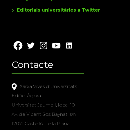
Editorials universitàries a Twitter
Contacte
Xarxa Vives d'Universitats
Edifici Àgora
Universitat Jaume I, local 10
Av. de Vicent Sos Baynat, s/n
12071 Castelló de la Plana