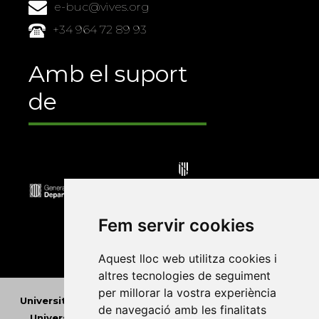
e-buc@vives.org
+34 964 72 89 93
Amb el suport
de
Fem servir cookies
Aquest lloc web utilitza cookies i
altres tecnologies de seguiment
per millorar la vostra experiència
Universitat Abat Oliba CEU
•
Universitat d'Alacant
•
de navegació amb les finalitats
Universitat d'Andorra
•
Universitat Autònoma de