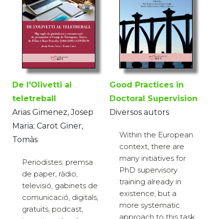
De l'Olivetti al
Good Practices in
teletreball
Doctoral Supervision
Arias Gimenez, Josep
Diversos autors
Maria; Carot Giner,
Within the European
Tomàs
context, there are
many initiatives for
Periodistes: premsa
PhD supervisory
de paper, ràdio,
training already in
televisió, gabinets de
existence, but a
comunicació, digitals,
more systematic
gratuïts, podcast,
approach to this task