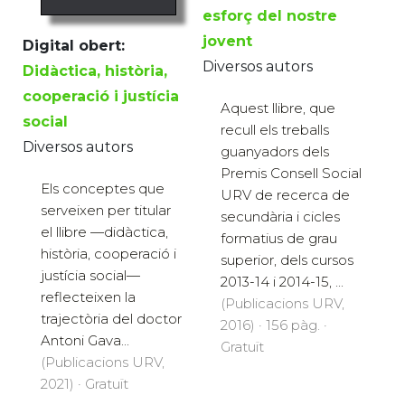
esforç del nostre
jovent
Digital obert:
Diversos autors
Didàctica, història,
cooperació i justícia
Aquest llibre, que
social
recull els treballs
Diversos autors
guanyadors dels
Premis Consell Social
Els conceptes que
URV de recerca de
serveixen per titular
secundària i cicles
el llibre ­—didàctica,
formatius de grau
història, cooperació i
superior, dels cursos
justícia social—
2013-14 i 2014-15, ...
reflecteixen la
(Publicacions URV,
trajectòria del doctor
2016) · 156 pàg. ·
Antoni Gava...
Gratuït
(Publicacions URV,
2021) · Gratuït