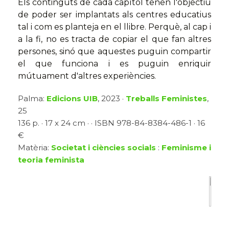
Els continguts de cada capítol tenen l'objectiu
de poder ser implantats als centres educatius
tal i com es planteja en el llibre. Perquè, al cap i
a la fi, no es tracta de copiar el que fan altres
persones, sinó que aquestes puguin compartir
el que funciona i es puguin enriquir
mútuament d'altres experiències.
Palma:
Edicions UIB
, 2023 ·
Treballs Feministes
,
25
136 p. · 17 x 24 cm · · ISBN 978-84-8384-486-1 · 16
€
Matèria:
Societat i ciències socials
:
Feminisme i
teoria feminista