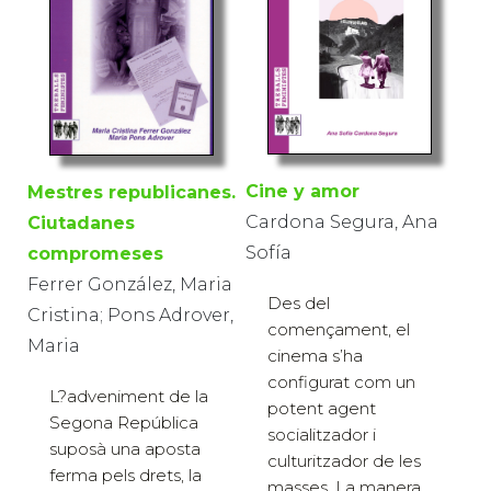
Cine y amor
Mestres republicanes.
Cardona Segura, Ana
Ciutadanes
Sofía
compromeses
Ferrer González, Maria
Des del
Cristina; Pons Adrover,
començament, el
Maria
cinema s’ha
configurat com un
L?adveniment de la
potent agent
Segona República
socialitzador i
suposà una aposta
culturitzador de les
ferma pels drets, la
masses. La manera