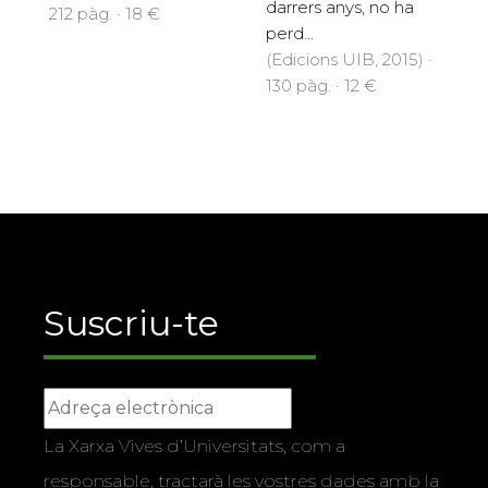
darrers anys, no ha
212 pàg. · 18 €
perd...
(Edicions UIB, 2015) ·
130 pàg. · 12 €
Suscriu-te
La Xarxa Vives d’Universitats, com a
responsable, tractarà les vostres dades amb la