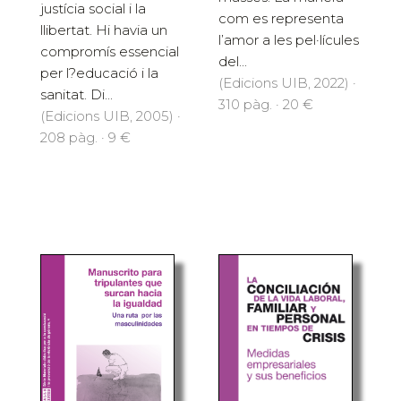
justícia social i la
com es representa
llibertat. Hi havia un
l’amor a les pel·lícules
compromís essencial
del...
per l?educació i la
(Edicions UIB, 2022) ·
sanitat. Di...
310 pàg. · 20 €
(Edicions UIB, 2005) ·
208 pàg. · 9 €