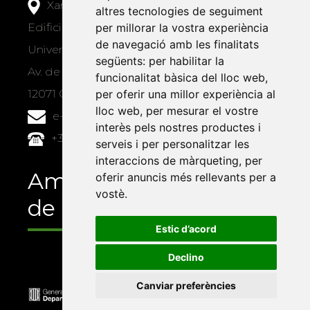
Xarxa Vives d'Universitats
altres tecnologies de seguiment
Edifici Àgora
per millorar la vostra experiència
de navegació amb les finalitats
Universitat Jaume I, local 10
següents:
per habilitar la
Av. de Vicent Sos Baynat, s/n
funcionalitat bàsica del lloc web
,
12071 Castelló de la Plana
per oferir una millor experiència al
lloc web
,
per mesurar el vostre
e-buc@vives.org
interès pels nostres productes i
+34 964 72 89 93
serveis i per personalitzar les
interaccions de màrqueting
,
per
Amb el suport
oferir anuncis més rellevants per a
vostè
.
de
Estic d’acord
Declino
Canviar preferències