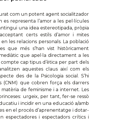
urat com un potent agent socialitzador
 es representa l’amor a les pel·lícules
ntingui una idea estereotipada, pròpia
 acceptant certs estils d’amor i mites
en les relacions personals. La població
les que més s’han vist històricament
ediàtic que apel·la directament a les
compte cap tipus d’ètica per part dels
’analitzen aquestes claus així com els
ecte des de la Psicologia social. S’hi
sos (CNM) que cobren força els darrers
n matèria de feminisme i a internet. Les
rinceses: urgeix, per tant, fer-se ressò
ducatiu i incidir en una educació a/amb
s en el procés d’aprenentatge i dotar-
n espectadores i espectadors crítics i