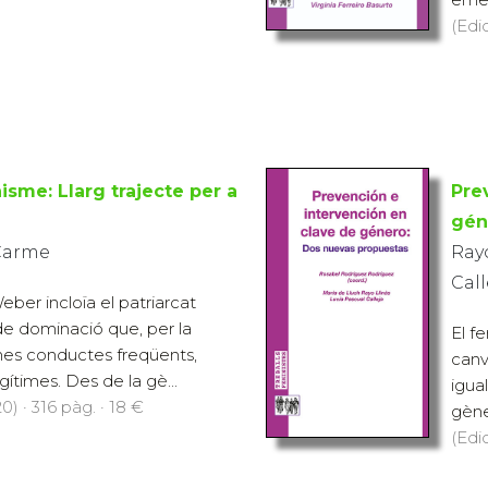
(Edi
sme: Llarg trajecte per a
Pre
gén
Carme
Ray
Call
ber incloïa el patriarcat
de dominació que, per la
El f
nes conductes freqüents,
canv
ítimes. Des de la gè...
igua
0) · 316 pàg. · 18 €
gène
(Edic