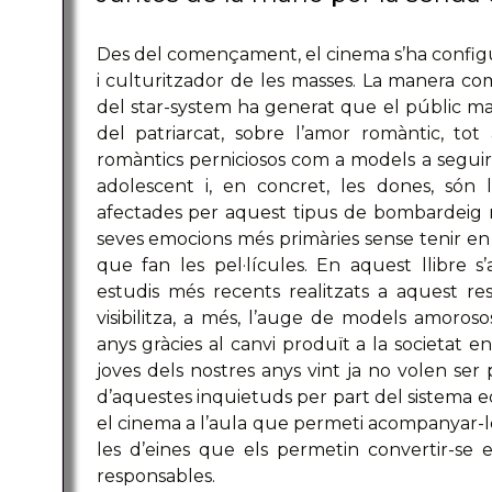
Des del començament, el cinema s’ha config
i culturitzador de les masses. La manera com
del star-system ha generat que el públic ma
del patriarcat, sobre l’amor romàntic, tot
romàntics perniciosos com a models a seguir 
adolescent i, en concret, les dones, són 
afectades per aquest tipus de bombardeig m
seves emocions més primàries sense tenir en 
que fan les pel·lícules. En aquest llibre s
estudis més recents realitzats a aquest resp
visibilitza, a més, l’auge de models amoro
anys gràcies al canvi produït a la societat e
joves dels nostres anys vint ja no volen ser p
d’aquestes inquietuds per part del sistema e
el cinema a l’aula que permeti acompanyar-le
les d’eines que els permetin convertir-se e
responsables.