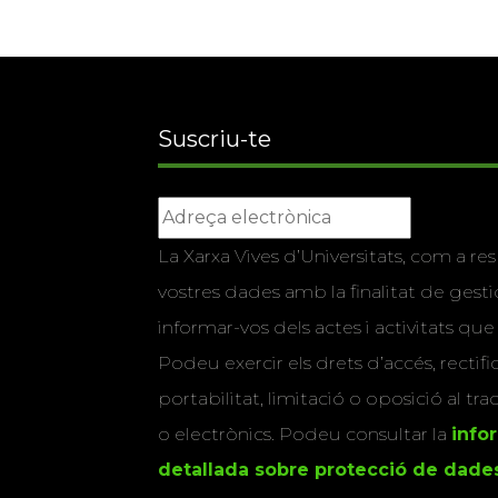
Suscriu-te
La Xarxa Vives d’Universitats, com a res
vostres dades amb la finalitat de gestio
informar-vos dels actes i activitats que
Podeu exercir els drets d’accés, rectifi
portabilitat, limitació o oposició al tr
o electrònics. Podeu consultar la
info
detallada sobre protecció de dade