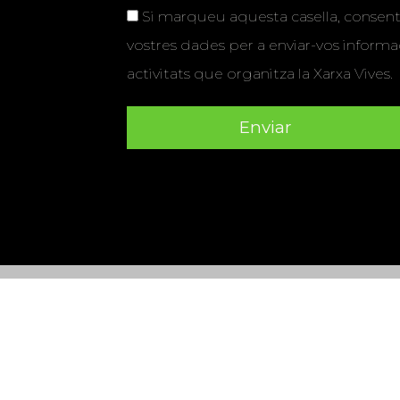
Si marqueu aquesta casella, consenti
vostres dades per a enviar-vos informac
activitats que organitza la Xarxa Vives.
Universitat Abat Oliba CEU
•
Universitat d'Alacant
•
Herrera
•
Universitat de Girona
•
Universitat de les Ill
Hernández d'Elx
•
Universitat Oberta de Catalunya
•
Universitat Pompeu Fabra
•
Universitat Ramon Llull
•
U