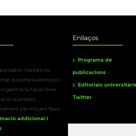
Enllaços
Programa de
ponsable, tractarà les
publicacions
nar la vostra subscripció i
Editorials universitàri
 organitza la Xarxa Vives.
Twitter
cació, supressió,
actament per mitjans físics
rmació addicional i
s
.