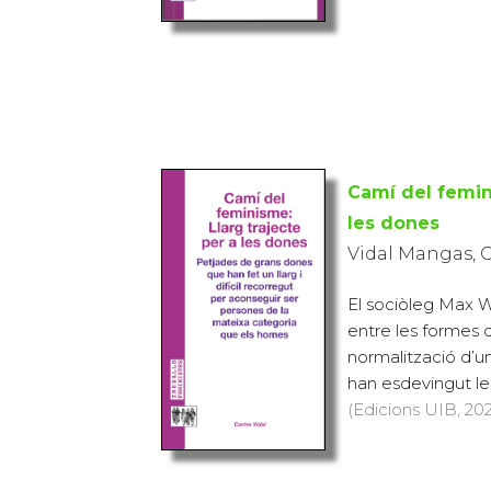
Camí del femini
les dones
Vidal Mangas, 
El sociòleg Max We
entre les formes 
normalització d’u
han esdevingut leg
(Edicions UIB, 202