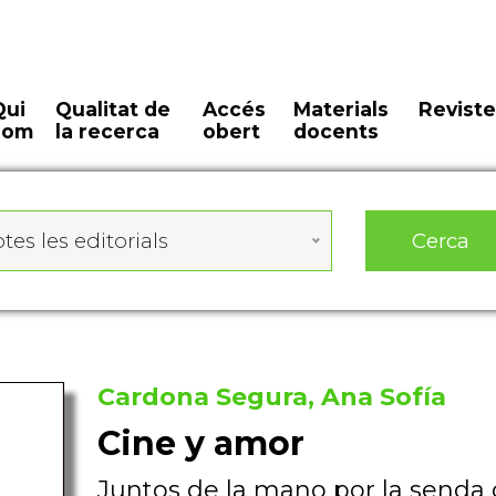
Qui
Qualitat de
Accés
Materials
Reviste
som
la recerca
obert
docents
Cerca
tes les editorials
Cardona Segura, Ana Sofía
Cine y amor
Juntos de la mano por la senda 