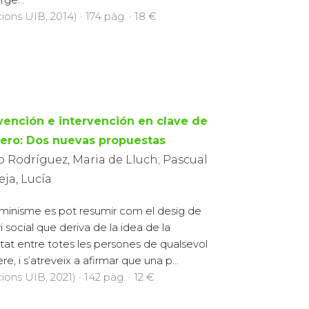
cions UIB, 2014) · 174 pàg. · 18 €
vención e intervención en clave de
ero: Dos nuevas propuestas
o Rodríguez, Maria de Lluch; Pascual
eja, Lucía
eminisme es pot resumir com el desig de
i social que deriva de la idea de la
ltat entre totes les persones de qualsevol
re, i s’atreveix a afirmar que una p...
ions UIB, 2021) · 142 pàg. · 12 €