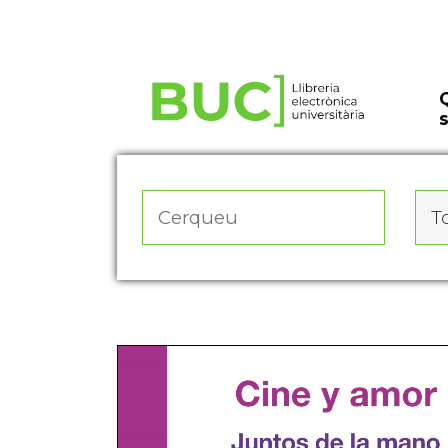
Actualitza les preferències de les cookies
To