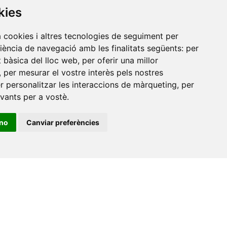
de
kies
a cookies i altres tecnologies de seguiment per
riència de navegació amb les finalitats següents:
per
at bàsica del lloc web
,
per oferir una millor
,
per mesurar el vostre interès pels nostres
er personalitzar les interaccions de màrqueting
,
per
evants per a vostè
.
ino
Canviar preferències
•
Universitat de Barcelona
•
Universitat CEU Cardenal
itat Jaume I
•
Universitat de Lleida
•
Universitat Miguel
ca de Catalunya
•
Universitat Politècnica de València
•
t de València
•
Universitat de Vic - Universitat Central de