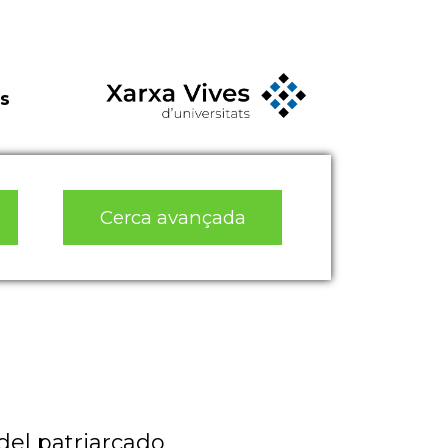
s
Cerca avançada
del patriarcado