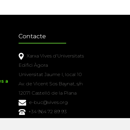
Contacte
Xarxa Vives d'Universitats
Edifici Àgora
Universitat Jaume I, local 10
es a
Av. de Vicent Sos Baynat, s/n
12071 Castelló de la Plana
e-buc@vives.org
+34 964 72 89 93
Amb el suport