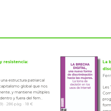
y resistencia:
La 
dis
Ferr
 una estructura patriarcal
capitalismo global que nos
Les 
mente, y mantiene múltiples
Comu
entro y fuera del fem...
prog
9) · 286 pàg. · 18 €
form
emer