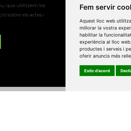
u que utilitzem les
Fem servir coo
ió sobre els actes i
Aquest lloc web utilitz
millorar la vostra expe
habilitar la funcionalit
experiència al lloc web
productes i serveis i p
oferir anuncis més rell
Estic d’acord
Decl
Universitat d'Andorra
•
Universitat Autònoma de Barcelona
es Balears
•
Universitat Internacional de Catalunya
•
Univers
Universitat de Perpinyà Via Domitia
•
Universitat Politècni
niversitat Rovira i Virgili
•
Universitat de Sàsser
•
Universita
Catalunya