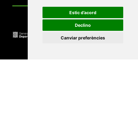
Estic d’acord
Declino
Canviar preferències
Universitat Abat Oliba CEU
•
Universitat d'Alacant
•
Universitat d'Andorra
•
Universitat Autònoma de
Barcelona
•
Universitat de Barcelona
•
Universitat
CEU Cardenal Herrera
•
Universitat de Girona
•
Universitat de les Illes Balears
•
Universitat
Internacional de Catalunya
•
Universitat Jaume I
•
Universitat de Lleida
•
Universitat Miguel Hernández
d'Elx
•
Universitat Oberta de Catalunya
•
Universitat