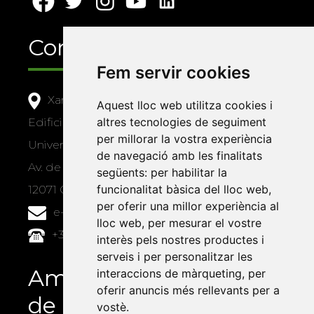
Contacte
Fem servir cookies
Xarxa Vives d'Universitats
Aquest lloc web utilitza cookies i
altres tecnologies de seguiment
Edifici Àgora
per millorar la vostra experiència
Universitat Jaume I, local 10
de navegació amb les finalitats
Av. de Vicent Sos Baynat, s/n
següents:
per habilitar la
funcionalitat bàsica del lloc web
,
12071 Castelló de la Plana
per oferir una millor experiència al
e-buc@vives.org
lloc web
,
per mesurar el vostre
+34 964 72 89 93
interès pels nostres productes i
serveis i per personalitzar les
Amb el suport
interaccions de màrqueting
,
per
oferir anuncis més rellevants per a
de
vostè
.