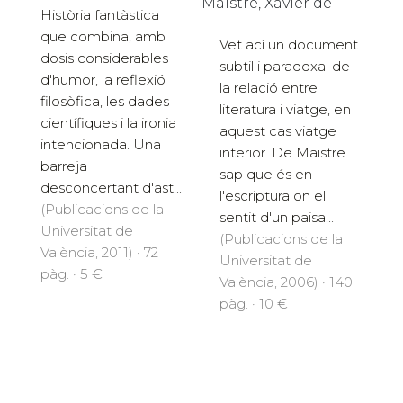
Maistre, Xavier de
Història fantàstica
que combina, amb
Vet ací un document
dosis considerables
subtil i paradoxal de
d'humor, la reflexió
la relació entre
filosòfica, les dades
literatura i viatge, en
científiques i la ironia
aquest cas viatge
intencionada. Una
interior. De Maistre
barreja
sap que és en
desconcertant d'ast...
l'escriptura on el
(Publicacions de la
sentit d'un paisa...
Universitat de
(Publicacions de la
València, 2011) · 72
Universitat de
pàg. · 5 €
València, 2006) · 140
pàg. · 10 €