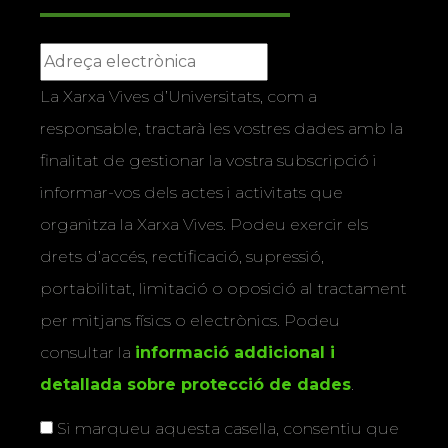
La Xarxa Vives d’Universitats, com a
responsable, tractarà les vostres dades amb la
finalitat de gestionar la vostra subscripció i
informar-vos dels actes i activitats que
organitza la Xarxa Vives. Podeu exercir els
drets d’accés, rectificació, supressió,
portabilitat, limitació o oposició al tractament
per mitjans físics o electrònics. Podeu
consultar la
informació addicional i
detallada sobre protecció de dades
.
Si marqueu aquesta casella, consentiu que