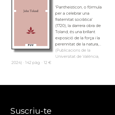
'Pantheisticon, o fórmula
per a celebrar una
fraternitat socràtica'
(1720), la darrera obra de
Toland, és una brillant
exposició de la força i la
perennitat de la natura,...
(Publicacions de la
Universitat de València,
2024) · 142 pàg. · 12 €
Suscriu-te