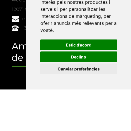
interès pels nostres productes i
serveis i per personalitzar les
12071 Castelló de la Plana
interaccions de màrqueting
,
per
e-buc@vives.org
oferir anuncis més rellevants per a
+34 964 72 89 93
vostè
.
Amb el suport
Estic d’acord
de
Declino
Canviar preferències