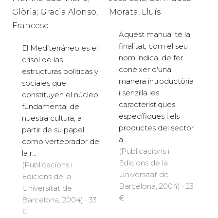
Glòria; Gracia Alonso,
Morata, Lluís
Francesc
Aquest manual té la
finalitat, com el seu
El Mediterráneo es el
nom indica, de fer
crisol de las
conèixer d'una
estructuras políticas y
manera introductòria
sociales que
i senzilla les
constituyen el núcleo
característiques
fundamental de
específiques i els
nuestra cultura, a
productes del sector
partir de su papel
a...
como vertebrador de
(Publicacions i
la r...
Edicions de la
(Publicacions i
Universitat de
Edicions de la
Barcelona, 2004) · 23
Universitat de
€
Barcelona, 2004) · 33
€