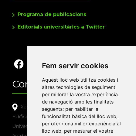
Programa de publicacions
Editorials universitàries a Twitter
Fem servir cookies
Aquest lloc web utilitza cookies i
Contacte
altres tecnologies de seguiment
per millorar la vostra experiència
de navegació amb les finalitats
Xarxa Vives d'Universitats
següents:
per habilitar la
funcionalitat bàsica del lloc web
,
Edifici Àgora
per oferir una millor experiència al
Universitat Jaume I, local 10
lloc web
,
per mesurar el vostre
Av. de Vicent Sos Baynat, s/n