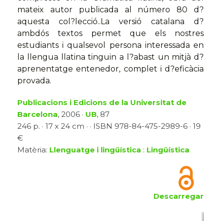
mateix autor publicada al número 80 d?
aquesta col?lecció..La versió catalana d?
ambdós textos permet que els nostres
estudiants i qualsevol persona interessada en
la llengua llatina tinguin a l?abast un mitjà d?
aprenentatge entenedor, complet i d?eficàcia
provada.
Publicacions i Edicions de la Universitat de
Barcelona
, 2006 ·
UB
, 87
246 p. · 17 x 24 cm · · ISBN 978-84-475-2989-6 · 19
€
Matèria:
Llenguatge i lingüística
:
Lingüística
Descarregar