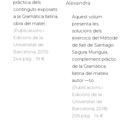
pràctica dels
Alexandra
continguts exposats
a la Gramàtica llatina,
Aquest volum
obra del matei...
presenta les
(Publicacions i
solucions dels
Edicions de la
exercicis del Mètode
Universitat de
de llatí de Santiago
Barcelona, 2013) ·
Segura Munguía,
244 pàg. · 19 €
complement pràctic
de la Gramàtica
llatina del mateix
autor —to...
(Publicacions i
Edicions de la
Universitat de
Barcelona, 2018) ·
206 pàg. · 14 €