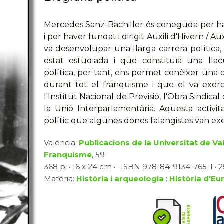
Mercedes Sanz-Bachiller és coneguda per h
i per haver fundat i dirigit Auxili d'Hivern / Au
va desenvolupar una llarga carrera política, 
estat estudiada i que constituïa una llacu
política, per tant, ens permet conèixer una 
durant tot el franquisme i que el va exerc
l'Institut Nacional de Previsió, l'Obra Sindical 
la Unió Interparlamentària. Aquesta activi
polític que algunes dones falangistes van exe
València:
Publicacions de la Universitat de Va
Franquisme
, 59
368 p. · 16 x 24 cm · · ISBN 978-84-9134-765-1 · 25
Matèria:
Història i arqueologia
:
Història d'Eu