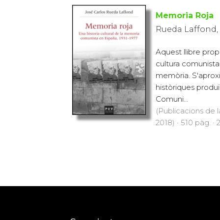
Memoria Roja
Rueda Laffond, 
Aquest llibre pro
cultura comunista
memòria. S'aproxi
històriques produ
Comuni...
(Publicacions de l
2018) · 510 pàg. · 