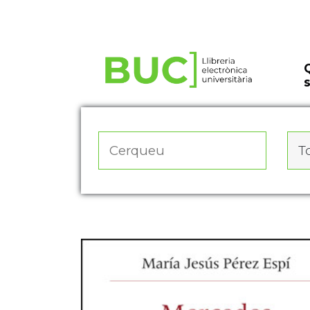
Actualitza les preferències de les cookies
To