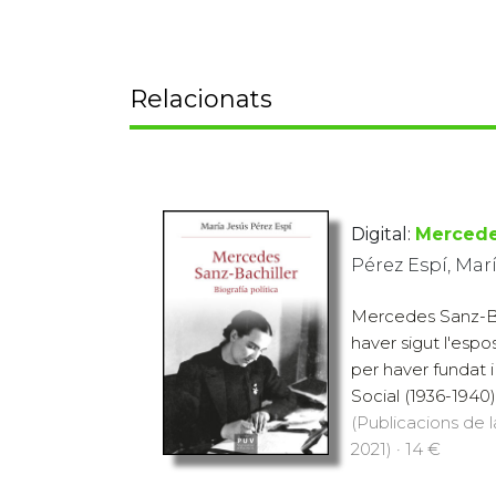
Relacionats
Digital:
Mercede
Pérez Espí, Mar
Mercedes Sanz-Ba
haver sigut l'esp
per haver fundat i d
Social (1936-1940)
(Publicacions de l
2021) · 14 €