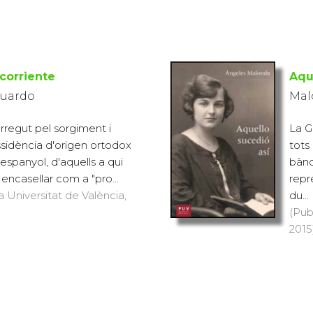
corriente
Aqu
duardo
Mal
rregut pel sorgiment i
La G
issidència d'origen ortodox
tots
spanyol, d'aquells a qui
bànd
 encasellar com a "pro...
repr
a Universitat de València,
du...
(Pub
2015)