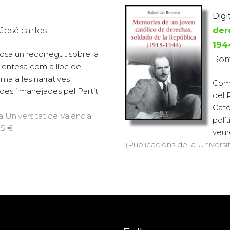
Digit
José carlos
der
194
posa un recorregut sobre la
Rom
 entesa com a lloc de
ma a les narratives
Com 
ïdes i manejades pel Partit
del 
Catò
a Universitat de València,
polí
25 €
veure
(Publicacions de la Universit