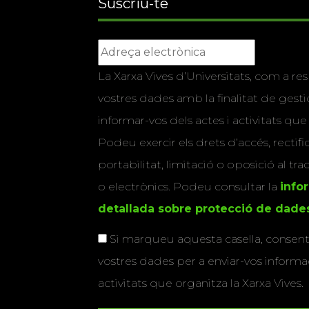
Suscriu-te
La Xarxa Vives d’Universitats, com a res
vostres dades amb la finalitat de gestio
informar-vos dels actes i activitats que
Podeu exercir els drets d’accés, rectifi
portabilitat, limitació o oposició al tr
o electrònics. Podeu consultar la
info
detallada sobre protecció de dade
Si marqueu aquesta casella, consenti
vostres dades per a enviar-vos informac
activitats que organitza la Xarxa Vives.