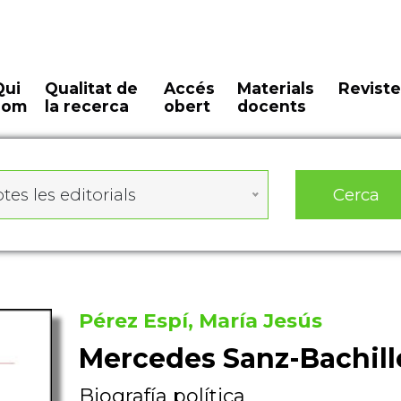
Qui
Qualitat de
Accés
Materials
Reviste
som
la recerca
obert
docents
Cerca
tes les editorials
Pérez Espí, María Jesús
Mercedes Sanz-Bachill
Biografía política