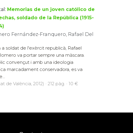
al:
Memorias de un joven católico de
echas, soldado de la República (1915-
4)
ero Fernández-Franquero, Rafael Del
a soldat de l'exèrcit republicà, Rafael
Romero va portar sempre una màscara.
lic convençut i amb una ideologia
tica marcadament conservadora, es va
...
at de València, 2012) · 212 pàg. · 10 €