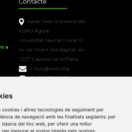
Contacte
Xarxa Vives d'Universitats
Edifici Àgora
Universitat Jaume I, local 10
es a
Av. de Vicent Sos Baynat, s/n
12071 Castelló de la Plana
e-buc@vives.org
+34 964 72 89 93
Amb el suport
kies
de
a cookies i altres tecnologies de seguiment per
riència de navegació amb les finalitats següents:
per
at bàsica del lloc web
,
per oferir una millor
,
per mesurar el vostre interès pels nostres