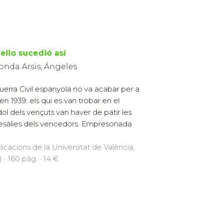
ello sucedió así
onda Arsis, Ángeles
uerra Civil espanyola no va acabar per a
 en 1939: els qui es van trobar en el
ol dels vençuts van haver de patir les
esàlies dels vencedors. Empresonada
licacions de la Universitat de València,
 · 160 pàg. · 14 €