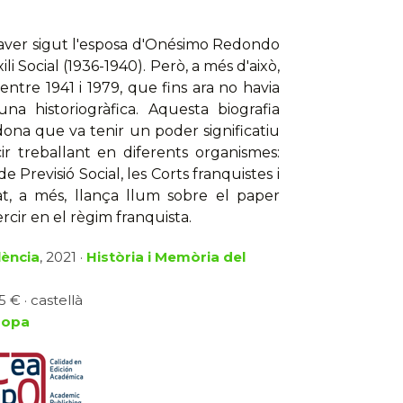
aver sigut l'esposa d'Onésimo Redondo
xili Social (1936-1940). Però, a més d'això,
entre 1941 i 1979, que fins ara no havia
na historiogràfica. Aquesta biografia
dona que va tenir un poder significatiu
ir treballant en diferents organismes:
de Previsió Social, les Corts franquistes i
tat, a més, llança llum sobre el paper
rcir en el règim franquista.
lència
, 2021 ·
Història i Memòria del
 € · castellà
ropa