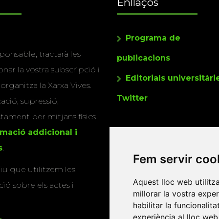
Enllaços
Programa de
ponsable, tractarà les
publicacions
nar la vostra subscripció i
Editorials universitàri
 organitza la Xarxa Vives.
Twitter
cació, supressió,
actament per mitjans físics
rmació addicional i
s
.
Fem servir coo
u que utilitzem les
Aquest lloc web utilitz
ió sobre els actes i
millorar la vostra expe
habilitar la funcionalit
experiència al lloc web