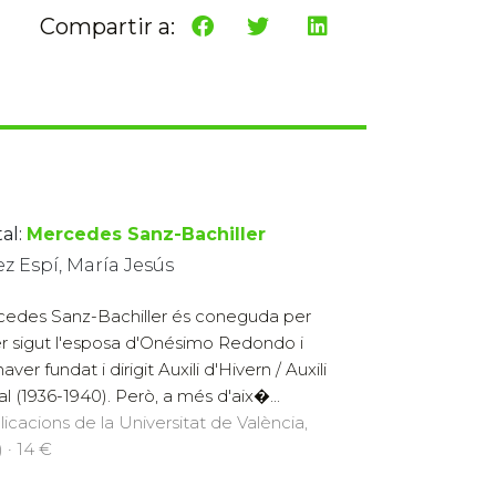
Compartir a:
al:
Mercedes Sanz-Bachiller
z Espí, María Jesús
edes Sanz-Bachiller és coneguda per
r sigut l'esposa d'Onésimo Redondo i
aver fundat i dirigit Auxili d'Hivern / Auxili
al (1936-1940). Però, a més d'aix�...
licacions de la Universitat de València,
 · 14 €