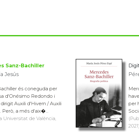
s Sanz-Bachiller
Digit
ía Jesús
Pére
chiller és coneguda per
Merc
osa d'Onésimo Redondo i
have
irigit Auxili d'Hivern / Auxili
per h
. Però, a més d'aix�...
Soci
a Universitat de València,
(Pub
2021)