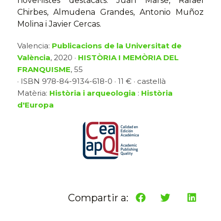
novel·listes destacats: Juan Marsé, Rafael
Chirbes, Almudena Grandes, Antonio Muñoz
Molina i Javier Cercas.
Valencia:
Publicacions de la Universitat de
València
, 2020 ·
HISTÒRIA I MEMÒRIA DEL
FRANQUISME
, 55
· ISBN 978-84-9134-618-0 · 11 € · castellà
Matèria:
Història i arqueologia
:
Història
d'Europa
Compartir a: