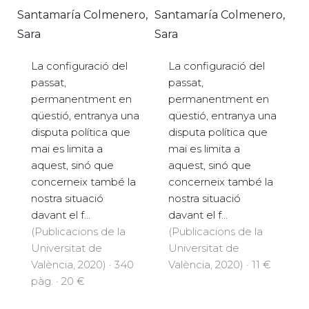
Santamaría Colmenero,
Santamaría Colmenero,
Sara
Sara
La configuració del
La configuració del
passat,
passat,
permanentment en
permanentment en
qüestió, entranya una
qüestió, entranya una
disputa política que
disputa política que
mai es limita a
mai es limita a
aquest, sinó que
aquest, sinó que
concerneix també la
concerneix també la
nostra situació
nostra situació
davant el f...
davant el f...
(Publicacions de la
(Publicacions de la
Universitat de
Universitat de
València, 2020) · 340
València, 2020) · 11 €
pàg. · 20 €