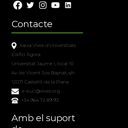
Contacte
Xarxa Vives d'Universitats
Edifici Àgora
Universitat Jaume I, local 10
Av. de Vicent Sos Baynat, s/n
12071 Castelló de la Plana
e-buc@vives.org
+34 964 72 89 93
Amb el suport