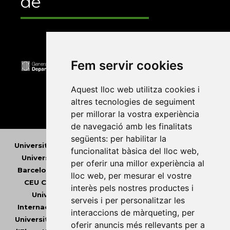
de
Fem servir cookies
Aquest lloc web utilitza cookies i
altres tecnologies de seguiment
per millorar la vostra experiència
de navegació amb les finalitats
següents:
per habilitar la
Universitat Abat Oliba CEU
•
Universitat d'Alacant
•
funcionalitat bàsica del lloc web
,
Universitat d'Andorra
•
Universitat Autònoma de
per oferir una millor experiència al
Barcelona
•
Universitat de Barcelona
•
Universitat
lloc web
,
per mesurar el vostre
CEU Cardenal Herrera
•
Universitat de Girona
•
interès pels nostres productes i
Universitat de les Illes Balears
•
Universitat
serveis i per personalitzar les
Internacional de Catalunya
•
Universitat Jaume I
•
interaccions de màrqueting
,
per
Universitat de Lleida
•
Universitat Miguel Hernández
oferir anuncis més rellevants per a