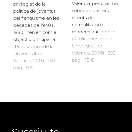
Valencià, però també
privilegiat de la
sobre els primers
política de joventut
intents de
del franquisme en les
normalització i
dècades de 1940 i
modernització de le...
1950, i tenien com a
(Publicacions de la
objectiu principal la...
Universitat de
(Publicacions de la
València, 2006) · 202
Universitat de
pàg. · 15 €
València, 2013) · 150
pàg. · 9 €
Suscriu-te