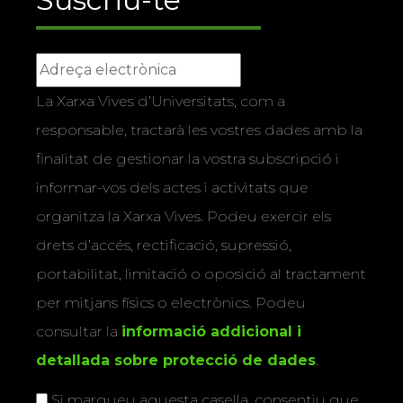
La Xarxa Vives d’Universitats, com a
responsable, tractarà les vostres dades amb la
finalitat de gestionar la vostra subscripció i
informar-vos dels actes i activitats que
organitza la Xarxa Vives. Podeu exercir els
drets d’accés, rectificació, supressió,
portabilitat, limitació o oposició al tractament
per mitjans físics o electrònics. Podeu
consultar la
informació addicional i
detallada sobre protecció de dades
.
Si marqueu aquesta casella, consentiu que