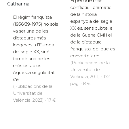
El període més
Catharina
conflictiu i dramàtic
de la història
El règim franquista
espanyola del segle
(1936/39-1975) no sols
XX és, sens dubte, el
va ser una de les
de la Guerra Civil i el
dictadures més
de la dictadura
longeves a l'Europa
franquista, pel que es
del segle XX, sinó
converteix en...
també una de les
(Publicacions de la
més estables.
Universitat de
Aquesta singularitat
València, 2011) · 172
s'e...
pàg. · 8 €
(Publicacions de la
Universitat de
València, 2023) · 17 €