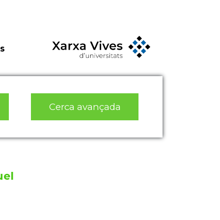
s
Cerca avançada
uel