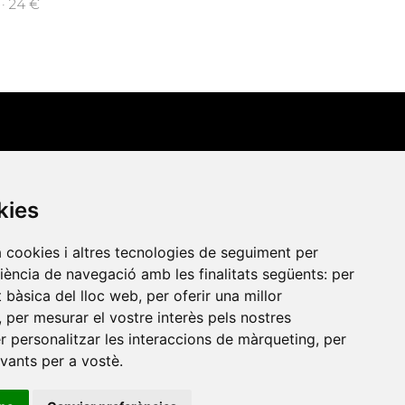
 · 24 €
Contacte
kies
Xarxa Vives d'Universitats
Edifici Àgora
a cookies i altres tecnologies de seguiment per
riència de navegació amb les finalitats següents:
per
Universitat Jaume I, local 10
at bàsica del lloc web
,
per oferir una millor
es a
Av. de Vicent Sos Baynat, s/n
,
per mesurar el vostre interès pels nostres
12071 Castelló de la Plana
er personalitzar les interaccions de màrqueting
,
per
evants per a vostè
.
e-buc@vives.org
+34 964 72 89 93