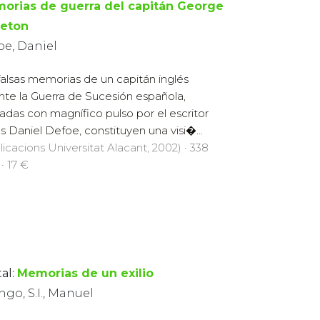
orias de guerra del capitán George
leton
oe, Daniel
falsas memorias de un capitán inglés
nte la Guerra de Sucesión española,
tadas con magnífico pulso por el escritor
és Daniel Defoe, constituyen una visi�...
licacions Universitat Alacant, 2002) · 338
· 17 €
al:
Memorias de un exilio
go, S.I., Manuel