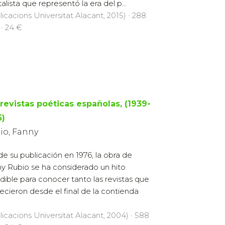
talista que representó la era del p...
licacions Universitat Alacant, 2015) · 288
 · 24 €
 revistas poéticas españolas, (1939-
5)
io, Fanny
e su publicación en 1976, la obra de
y Rubio se ha considerado un hito
udible para conocer tanto las revistas que
ecieron desde el final de la contienda
.
licacions Universitat Alacant, 2004) · 588