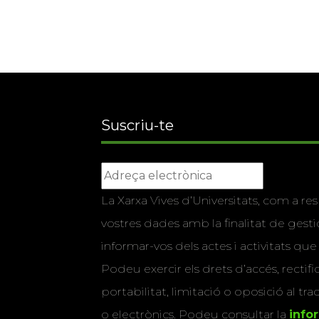
Suscriu-te
La Xarxa Vives d’Universitats, com a res
vostres dades amb la finalitat de gestio
informar-vos dels actes i activitats que
Podeu exercir els drets d’accés, rectifi
portabilitat, limitació o oposició al tr
o electrònics. Podeu consultar la
info