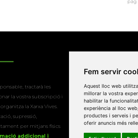
pàg.
Enllaços
Fem servir coo
Programa de
Aquest lloc web utilitz
ponsable, tractarà les
publicacions
millorar la vostra expe
nar la vostra subscripció i
habilitar la funcionalit
Editorials universitàri
 organitza la Xarxa Vives.
experiència al lloc web
Twitter
productes i serveis i p
cació, supressió,
oferir anuncis més rell
actament per mitjans físics
rmació addicional i