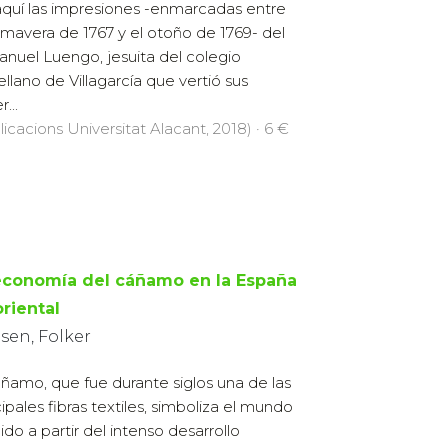
quí las impresiones -enmarcadas entre
rimavera de 1767 y el otoño de 1769- del
anuel Luengo, jesuita del colegio
ellano de Villagarcía que vertió sus
...
licacions Universitat Alacant, 2018) · 6 €
economía del cáñamo en la España
oriental
sen, Folker
áñamo, que fue durante siglos una de las
cipales fibras textiles, simboliza el mundo
ido a partir del intenso desarrollo