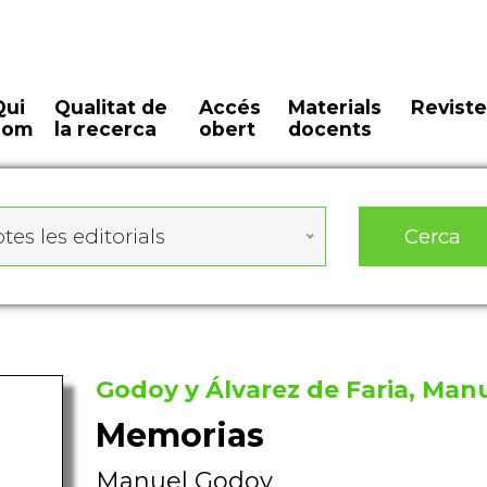
Qui
Qualitat de
Accés
Materials
Reviste
som
la recerca
obert
docents
Cerca
tes les editorials
Godoy y Álvarez de Faria, Man
Memorias
Manuel Godoy