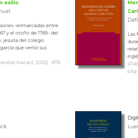
 exilio
Mem
anuel
Car
Def
esiones -enmarcadas entre
67 y el otoño de 1769- del
Las 
 jesuita del colegio
dura
agarcía que vertió sus
rela
ingl
ersitat Alacant, 2002) · 876
(Pub
pàg. 
Digit
ick
Luen