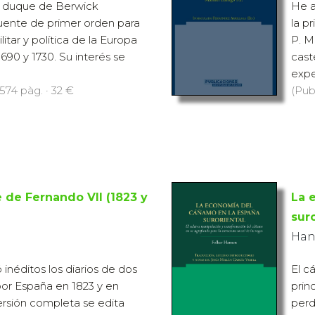
l duque de Berwick
He a
uente de primer orden para
la p
litar y política de la Europa
P. M
690 y 1730. Su interés se
cast
exper
574 pàg. · 32 €
(Pub
e de Fernando VII (1823 y
La 
sur
Han
inéditos los diarios de dos
El c
 por España en 1823 y en
prin
ersión completa se edita
perd