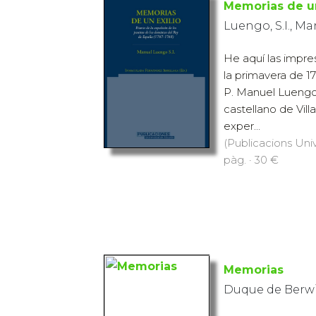
Memorias de un
Luengo, S.I., M
He aquí las impr
la primavera de 17
P. Manuel Luengo,
castellano de Vill
exper...
(Publicacions Univ
pàg. · 30 €
Memorias
Duque de Berw