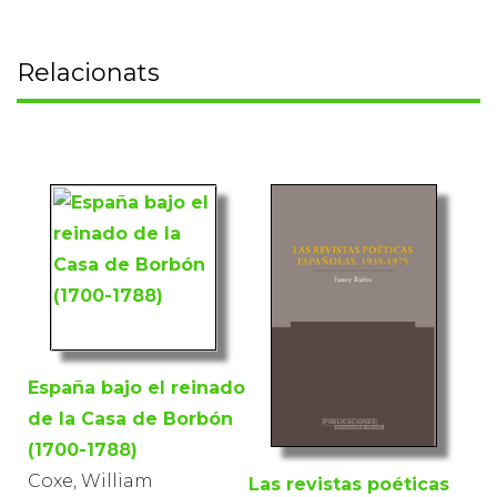
Relacionats
España bajo el reinado
de la Casa de Borbón
(1700-1788)
Coxe, William
Las revistas poéticas