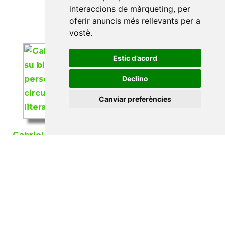
interaccions de màrqueting
,
per
oferir anuncis més rellevants per a
vostè
.
Estic d’acord
Declino
Canviar preferències
Gabriel Miró: su
biblioteca personal y
su circunstancia
Digital:
Un español en
literaria
la corte de Luis XV
Macdonald, Ian R.
Masones de Lima,
Desde su aparición
Jaime