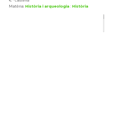
€ · castellà
Matèria:
Història i arqueologia
:
Història