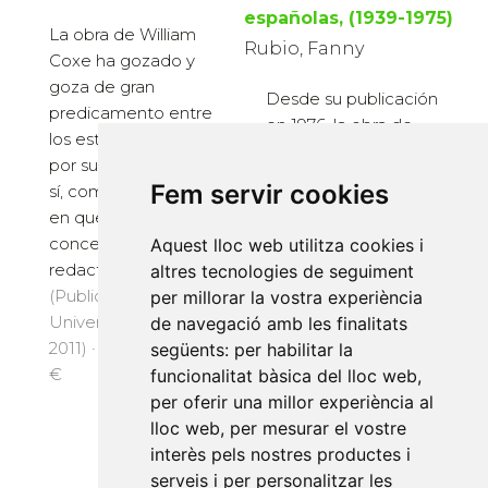
españolas, (1939-1975)
La obra de William
Rubio, Fanny
Coxe ha gozado y
goza de gran
Desde su publicación
predicamento entre
en 1976, la obra de
los estudiosos, tanto
Fanny Rubio se ha
por su contenido en
considerado un hito
Fem servir cookies
sí, como por el tono
ineludible para
en que está
conocer tanto las
concebida y
Aquest lloc web utilitza cookies i
revistas que
redactada. Su minu...
altres tecnologies de seguiment
aparecieron desde el
(Publicacions
per millorar la vostra experiència
final de la contienda
Universitat Alacant,
de navegació amb les finalitats
civil...
2011) · 1378 pàg. · 42
següents:
per habilitar la
(Publicacions
€
funcionalitat bàsica del lloc web
,
Universitat Alacant,
per oferir una millor experiència al
2004) · 588 pàg. · 24
lloc web
,
per mesurar el vostre
€
interès pels nostres productes i
serveis i per personalitzar les