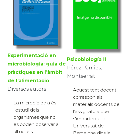
Experimentació en
Psicobiología II
microbiologia: guia de
Pérez Pàmies,
pràctiques en l’àmbit
Montserrat
de l’alimentació
Diversos autors
Aquest text docent
correspon als
La microbiologia és
materials docents de
l’estudi dels
l'assignatura que
organismes que no
s'imparteix a la
es poden observar a
Universitat de
ull nu, els
Barcelona dins la