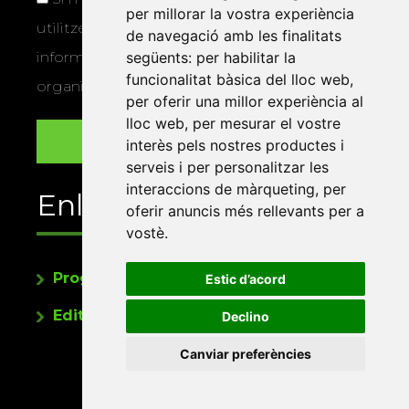
per millorar la vostra experiència
utilitzem les vostres dades per a enviar-vos
de navegació amb les finalitats
informació sobre els actes i activitats que
següents:
per habilitar la
funcionalitat bàsica del lloc web
,
organitza la Xarxa Vives.
per oferir una millor experiència al
lloc web
,
per mesurar el vostre
interès pels nostres productes i
serveis i per personalitzar les
interaccions de màrqueting
,
per
Enllaços
oferir anuncis més rellevants per a
vostè
.
Programa de publicacions
Estic d’acord
Editorials universitàries a Twitter
Declino
Canviar preferències