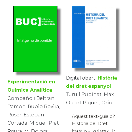
Digital obert:
Història
Experimentació en
del dret espanyol
Química Analítica
Turull Rubinat, Max;
Compaño i Beltran,
Oleart Piquet, Oriol
Ramon; Rubio Rovira,
Roser; Esteban
Aquest text-guia d?
Cortada, Miquel; Prat
Història del Dret
Espanyol vol servir l?
Roura, M. Dolors