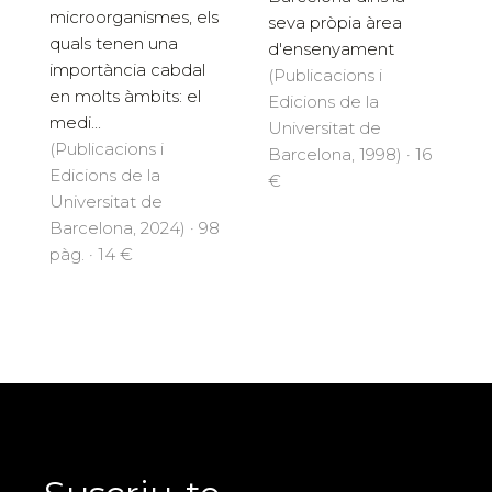
microorganismes, els
seva pròpia àrea
quals tenen una
d'ensenyament
importància cabdal
(Publicacions i
en molts àmbits: el
Edicions de la
medi...
Universitat de
(Publicacions i
Barcelona, 1998) · 16
Edicions de la
€
Universitat de
Barcelona, 2024) · 98
pàg. · 14 €